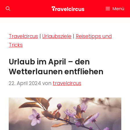
Zum
Menü
Inhalt
springen
Travelcircus
|
Urlaubsziele
|
Reisetipps und
Tricks
Urlaub im April – den
Wetterlaunen entfliehen
22. April 2024
von
travelcircus