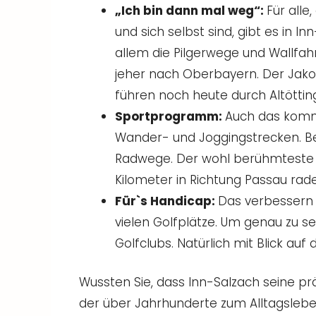
„Ich bin dann mal weg“:
Für alle
und sich selbst sind, gibt es in I
allem die Pilgerwege und Wallfahr
jeher nach Oberbayern. Der Jak
führen noch heute durch Altöttin
Sportprogramm:
Auch das kommt
Wander- und Joggingstrecken. Ber
Radwege. Der wohl berühmteste u
Kilometer in Richtung Passau rad
Für`s Handicap:
Das verbessern 
vielen Golfplätze. Um genau zu sei
Golfclubs. Natürlich mit Blick auf
Wussten Sie, dass Inn-Salzach seine p
der über Jahrhunderte zum Alltagsleb