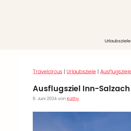
Zum
Inhalt
springen
Urlaubsziele
Travelcircus
|
Urlaubsziele
|
Ausflugsziel
Ausflugsziel Inn-Salzach
6. Juni 2024
von
Kathy