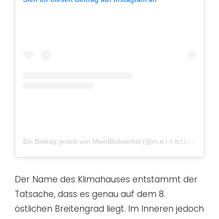
Ein Beitrag geteilt von MeinBlickwinkel (@m.e.i.n.b.l.i.c.k.w.i.n.k.e.l)
Der Name des Klimahauses entstammt der
Tatsache, dass es genau auf dem 8.
östlichen Breitengrad liegt. Im Inneren jedoch