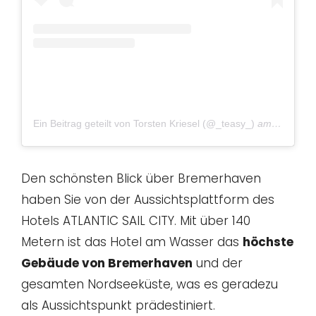
Ein Beitrag geteilt von Torsten Kriesel (@_teasy_)
am
Mär 26, 
Den schönsten Blick über Bremerhaven
haben Sie von der Aussichtsplattform des
Hotels ATLANTIC SAIL CITY. Mit über 140
Metern ist das Hotel am Wasser das
höchste
Gebäude von Bremerhaven
und der
gesamten Nordseeküste, was es geradezu
als Aussichtspunkt prädestiniert.