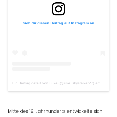
Sieh dir diesen Beitrag auf Instagram an
Ein Beitrag geteilt von Luke (@luke_skystalker27)
am
Mai 8, 2
Mitte des 19. Jahrhunderts entwickelte sich