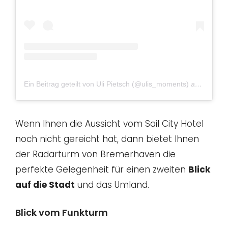
Ein Beitrag geteilt von Uli Pietsch (@ulis_moments)
am
Nov 10
Wenn Ihnen die Aussicht vom Sail City Hotel
noch nicht gereicht hat, dann bietet Ihnen
der Radarturm von Bremerhaven die
perfekte Gelegenheit für einen zweiten
Blick
auf die Stadt
und das Umland.
Blick vom Funkturm