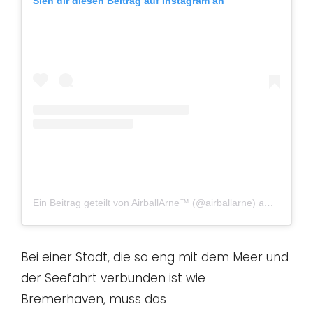
Sieh dir diesen Beitrag auf Instagram an
Ein Beitrag geteilt von AirballArne™ (@airballarne)
am
Okt 18,
Bei einer Stadt, die so eng mit dem Meer und
der Seefahrt verbunden ist wie
Bremerhaven, muss das