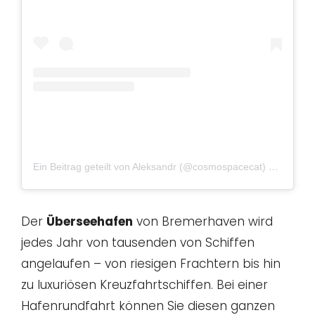
Ein Beitrag geteilt von Aleksandr (@cosmospacecat)
am
Mai 2
Der
Überseehafen
von Bremerhaven wird
jedes Jahr von tausenden von Schiffen
angelaufen – von riesigen Frachtern bis hin
zu luxuriösen Kreuzfahrtschiffen. Bei einer
Hafenrundfahrt können Sie diesen ganzen