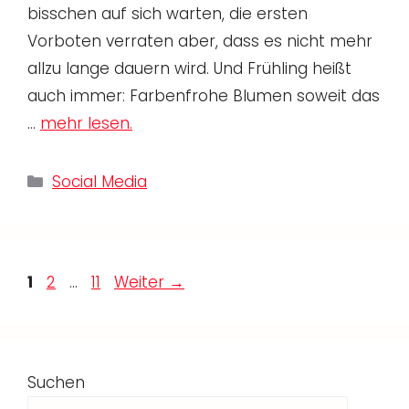
bisschen auf sich warten, die ersten
Vorboten verraten aber, dass es nicht mehr
allzu lange dauern wird. Und Frühling heißt
auch immer: Farbenfrohe Blumen soweit das
…
mehr lesen.
Kategorien
Social Media
Seite
Seite
Seite
1
2
…
11
Weiter
→
Suchen