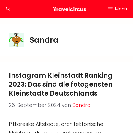
Zum
Menü
Inhalt
springen
Sandra
Instagram Kleinstadt Ranking
2023: Das sind die fotogensten
Kleinstädte Deutschlands
26. September 2024
von
Sandra
Pittoreske Altstädte, architektonische
Meisterwerke und atemberaubende