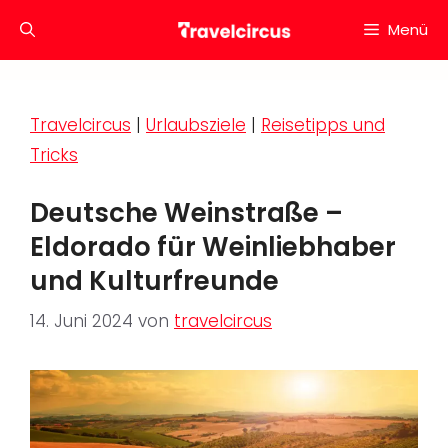
Zum
Menü
Inhalt
springen
Travelcircus
|
Urlaubsziele
|
Reisetipps und
Tricks
Deutsche Weinstraße –
Eldorado für Weinliebhaber
und Kulturfreunde
14. Juni 2024
von
travelcircus