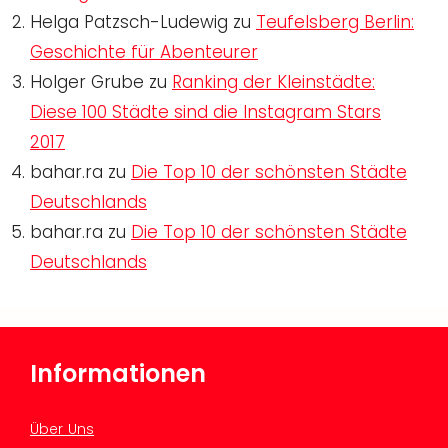
Helga Patzsch-Ludewig
zu
Teufelsberg Berlin:
Geschichte für Abenteurer
Holger Grube
zu
Ranking der Kleinstädte:
Diese 100 Städte sind die Instagram Stars
2017
bahar.ra
zu
Die Top 10 der schönsten Städte
Deutschlands
bahar.ra
zu
Die Top 10 der schönsten Städte
Deutschlands
Informationen
Über Uns