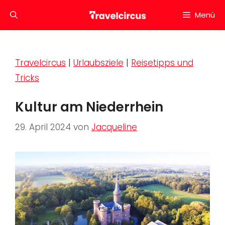
Zum
Menü
Inhalt
springen
Travelcircus
|
Urlaubsziele
|
Reisetipps und
Tricks
Kultur am Niederrhein
29. April 2024
von
Jacqueline