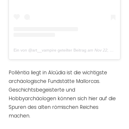
Ein von @art__vampire geteilter Beitrag
am
Nov 22, 2015 um 7:23 PST
Pollèntia liegt in Alcúdia ist die wichtigste
archäologische Fundstätte Mallorcas.
Geschichtsbegeisterte und
Hobbyarchäologen können sich hier auf die
Spuren des alten römischen Reiches
machen.