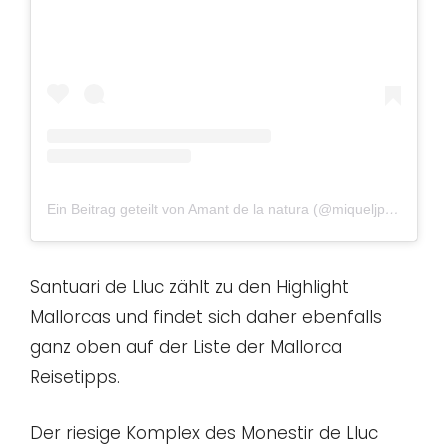
Ein Beitrag geteilt von Amant de la natura (@miqueljp99)
am
O
Santuari de Lluc zählt zu den Highlight
Mallorcas und findet sich daher ebenfalls
ganz oben auf der Liste der Mallorca
Reisetipps.
Der riesige Komplex des Monestir de Lluc