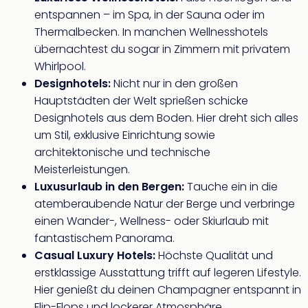
Rou
entspannen – im Spa, in der Sauna oder im
Das
Thermalbecken. In manchen Wellnesshotels
Musi
übernachtest du sogar in Zimmern mit privatem
Köni
Whirlpool.
der
Löw
Designhotels:
Nicht nur in den großen
Die
Hauptstädten der Welt sprießen schicke
Eisk
Designhotels aus dem Boden. Hier dreht sich alles
Tarz
um Stil, exklusive Einrichtung sowie
MJ
architektonische und technische
–
Meisterleistungen.
Das
Luxusurlaub in den Bergen:
Tauche ein in die
Mich
Jac
atemberaubende Natur der Berge und verbringe
Musi
einen Wander-, Wellness- oder Skiurlaub mit
Der
fantastischem Panorama.
Teuf
Casual Luxury Hotels:
Höchste Qualität und
träg
erstklassige Ausstattung trifft auf legeren Lifestyle.
Pra
Hier genießt du deinen Champagner entspannt in
Die
Flip-Flops und lockerer Atmosphäre.