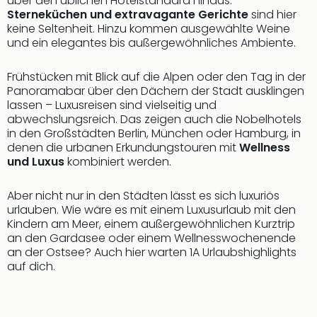
über den üblichen Hotelstandard hinaus:
Thea
Sterneküchen und extravagante Gerichte
sind hier
ABB
keine Seltenheit. Hinzu kommen ausgewählte Weine
Voy
und ein elegantes bis außergewöhnliches Ambiente.
in
Lon
Frühstücken mit Blick auf die Alpen oder den Tag in der
Harr
Panoramabar über den Dächern der Stadt ausklingen
Pott
lassen – Luxusreisen sind vielseitig und
abwechslungsreich. Das zeigen auch die Nobelhotels
Thea
in den Großstädten Berlin, München oder Hamburg, in
Lon
denen die urbanen Erkundungstouren mit
Wellness
GOP
und Luxus
kombiniert werden.
Vari
Thea
Aber nicht nur in den Städten lässt es sich luxuriös
Frie
urlauben. Wie wäre es mit einem Luxusurlaub mit den
Pala
Kindern am Meer, einem außergewöhnlichen Kurztrip
Berli
an den Gardasee oder einem Wellnesswochenende
Fest
an der Ostsee? Auch hier warten 1A Urlaubshighlights
Neu
auf dich.
Fest
Bad
Bad