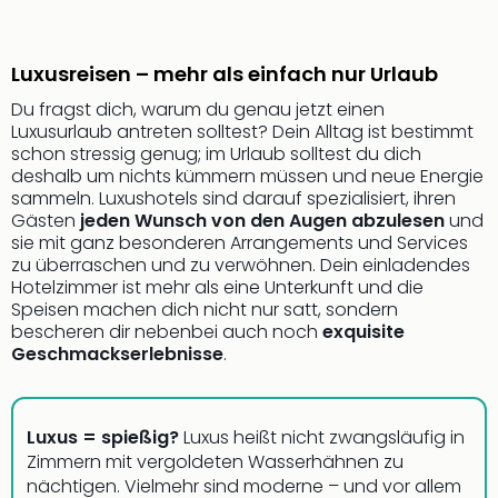
Sere
Park
Allw
Luxusreisen – mehr als einfach nur Urlaub
Müns
Zoo
Du fragst dich, warum du genau jetzt einen
Leip
Luxusurlaub antreten solltest? Dein Alltag ist bestimmt
Safa
schon stressig genug; im Urlaub solltest du dich
Beek
deshalb um nichts kümmern müssen und neue Energie
sammeln. Luxushotels sind darauf spezialisiert, ihren
Ber
Gästen
jeden Wunsch von den Augen abzulesen
und
ZOO
sie mit ganz besonderen Arrangements und Services
Erle
zu überraschen und zu verwöhnen. Dein einladendes
Gels
Hotelzimmer ist mehr als eine Unterkunft und die
Welt
Speisen machen dich nicht nur satt, sondern
Wal
bescheren dir nebenbei auch noch
exquisite
Nau
Geschmackserlebnisse
.
Aqu
Zool
Gar
Luxus = spießig?
Luxus heißt nicht zwangsläufig in
Berli
Zimmern mit vergoldeten Wasserhähnen zu
alle
nächtigen. Vielmehr sind moderne – und vor allem
Ang