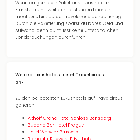
Of
Wenn du gerne ein Paket aus Luxushotel mit
Thro
Frühstück und weiteren Leistungen buchen
Stud
möchtest, bist du bei Travelcircus genau richtig.
Tour
Durch die Paketierung sparst du bares Geld und
Swar
Aufwand, denn du musst keine umständlichen
Krist
Sonderbuchungen durchführen.
Mini
Wun
Ham
War
Bros.
Welche Luxushotels bietet Travelcircus
Stud
an?
Tour
Lon
–
Zu den beliebtesten Luxushotels auf Travelcircus
The
gehören:
Mak
Althoff Grand Hotel Schloss Bensberg
of
Buddha Bar Hotel Prague
Harr
Hotel Warwick Brussels
Pott
Romantik Roewers Privathotel
An