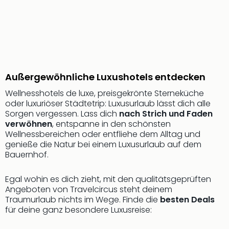
Ang
Wass
Trop
Isla
The
Erdi
Rula
Außergewöhnliche Luxushotels entdecken
Bad
Wellnesshotels de luxe, preisgekrönte Sterneküche
Sch
oder luxuriöser Städtetrip: Luxusurlaub lässt dich alle
aqu
Sorgen vergessen. Lass dich
nach Strich und Faden
The
verwöhnen
, entspanne in den schönsten
Sins
Wellnessbereichen oder entfliehe dem Alltag und
alle
genieße die Natur bei einem Luxusurlaub auf dem
Ang
Bauernhof.
Zoo
&
Egal wohin es dich zieht, mit den qualitätsgeprüften
Safa
Angeboten von Travelcircus steht deinem
Erle
Traumurlaub nichts im Wege. Finde die
besten Deals
Zoo
für deine ganz besondere Luxusreise:
Han