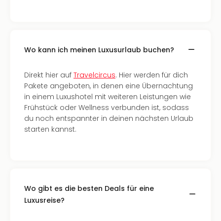
Mer
Ben
Mus
Stut
Pors
Wo kann ich meinen Luxusurlaub buchen?
Mus
Auto
Direkt hier auf
Travelcircus
. Hier werden für dich
Wolf
Pakete angeboten, in denen eine Übernachtung
BM
in einem Luxushotel mit weiteren Leistungen wie
Mus
Frühstück oder Wellness verbunden ist, sodass
in
du noch entspannter in deinen nächsten Urlaub
Mün
starten kannst.
Barb
Mus
Tec
Spey
alle
Wo gibt es die besten Deals für eine
Ang
Luxusreise?
Auss
Ga