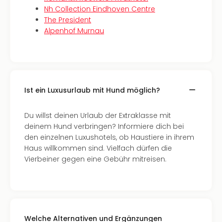
Nh Collection Eindhoven Centre
Even
The President
at
Alpenhof Murnau
War
Bros.
Stud
Tour
Lon
–
Ist ein Luxusurlaub mit Hund möglich?
The
Mak
Du willst deinen Urlaub der Extraklasse mit
of
deinem Hund verbringen? Informiere dich bei
Harr
den einzelnen Luxushotels, ob Haustiere in ihrem
Pott
Haus willkommen sind. Vielfach dürfen die
Form
Vierbeiner gegen eine Gebühr mitreisen.
1
Die
Auss
Imme
Auss
alle
Welche Alternativen und Ergänzungen