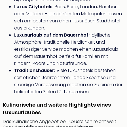
Sch
Luxus Cityhotels:
Paris, Berlin, London, Hamburg
und
das
oder Mailand – die schönsten Metropolen lassen
Biest
sich am besten von einem luxuriösen Stadthotel
Wie
aus erkunden.
Mari
Luxusurlaub auf dem Bauernhof:
Idyllische
Ther
Atmosphäre, traditionelle Herzlichkeit und
Sta
erstklassiger Service machen einen Luxusurlaub
Ente
auf dem Bauernhof perfekt für Familien mit
Das
Pha
Kindern, Paare und Naturfreunde.
der
Traditionshäuser:
Viele Luxushotels bestehen
Ope
seit etlichen Jahrzehnten. Lange Expertise und
Köln
ständige Verbesserung machen sie zu einem der
Tan
beliebtesten Zielen für Luxusreisen.
der
Vam
Kulinarische und weitere Highlights eines
alle
Luxusurlaubes
Ang
Sho
Das kulinarische Angebot bei Luxusreisen reicht weit
&