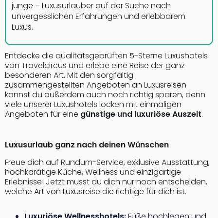
junge – Luxusurlauber auf der Suche nach
noc
unvergesslichen Erfahrungen und erlebbarem
meh
Luxus.
Frei
Frei
Eur
Entdecke die qualitätsgeprüften 5-Sterne Luxushotels
Frei
von Travelcircus und erlebe eine Reise der ganz
Deu
besonderen Art. Mit den sorgfältig
Frei
zusammengestellten Angeboten an Luxusreisen
Nied
kannst du außerdem auch noch richtig sparen, denn
viele unserer Luxushotels locken mit einmaligen
Frei
Angeboten für eine
günstige und luxuriöse Auszeit
.
Öste
Frei
Fran
Luxusurlaub ganz nach deinen Wünschen
Musi
&
Freue dich auf Rundum-Service, exklusive Ausstattung,
Sho
hochkarätige Küche, Wellness und einzigartige
Musi
Erlebnisse! Jetzt musst du dich nur noch entscheiden,
Starl
welche Art von Luxusreise die richtige für dich ist.
Expr
Moul
Luxuriöse Wellnesshotels:
Füße hochlegen und