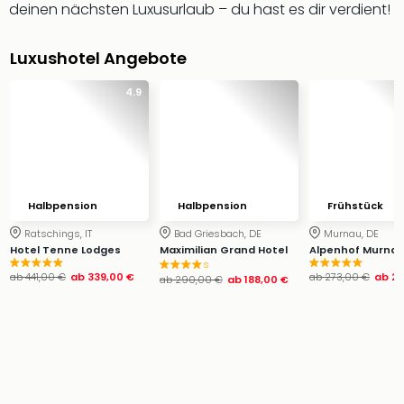
deinen nächsten Luxusurlaub – du hast es dir verdient!
Slag
Eftel
Luxushotel Angebote
LEG
Deu
4.9
Parc
Astér
Rast
Lan
Baye
Park
Halbpension
Halbpension
Frühstück
Plop
Deu
Ratschings, IT
Bad Griesbach, DE
Murnau, DE
Hotel Tenne Lodges
Maximilian Grand Hotel
Alpenhof Murna
(eh
s
Holi
ab
441,00 €
ab
339,00 €
ab
273,00 €
ab
20
ab
290,00 €
ab
188,00 €
Park
Tivol
Kop
Futu
Bela
alle