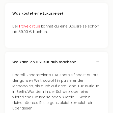
Fest
Stör
Fest
Was kostet eine Luxusreise?
Mus
Fuld
Bei
Travelcircus
kannst du eine Luxusreise schon
Are
ab 59,00 € buchen.
di
Ver
alle
Ang
Musi
Musi
Wo kann ich Luxusurlaub machen?
Ham
alle
Überall! Renommierte Luxushotels findest du auf
Ang
der ganzen Welt, sowohl in pulsierenden
Kultu
Metropolen, als auch auf dem Land. Luxusurlaub
&
in Berlin, Wandern in der Schweiz oder eine
Spor
winterliche Luxusreise nach Südtriol – Wohin
Mus
deine nächste Reise geht, bleibt komplett dir
Tec
überlassen.
Sins