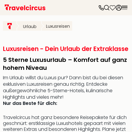
Frei
Frei
Luxusreisen
Urlaub
Disn
Paris
Disn
Paris
Luxusreisen - Dein Urlaub der Extraklasse
Take
5 Sterne Luxusurlaub – Komfort auf ganz
Eur
Park
hohem Niveau
Rust
Im Urlaub willst du Luxus pur? Dann bist du bei diesen
Phan
exklusiven Luxusreisen genau richtig. Entdecke
Heid
außergewöhnliche 5-Sterne-Hotels, kulinarische
Park
Highlights und vieles mehr!
Reso
Nur das Beste für dich:
Mov
Park
Travelcircus hat ganz besondere Reisepakete für dich
Play
geschnürt: erstklassige Luxushotels gepaart mit vielen
Funp
weiteren Extras und besonderen Highlights. Plane jetzt
Trips