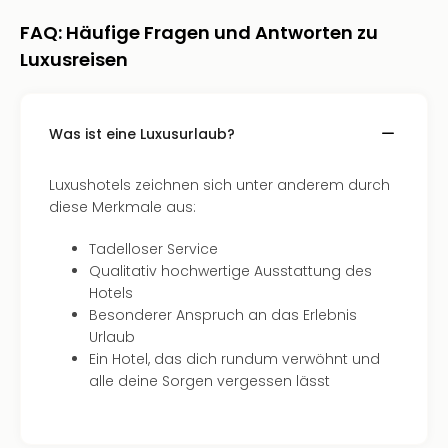
Qua
Com
FAQ: Häufige Fragen und Antworten zu
Club
Luxusreisen
Pret
Wo
alle
Was ist eine Luxusurlaub?
Ang
TV
Sho
Luxushotels zeichnen sich unter anderem durch
ZDF
diese Merkmale aus:
Fern
in
Tadelloser Service
Main
Qualitativ hochwertige Ausstattung des
Stef
Hotels
Raa
Besonderer Anspruch an das Erlebnis
Sho
Urlaub
alle
Ein Hotel, das dich rundum verwöhnt und
Ang
alle deine Sorgen vergessen lässt
Fest
Dom