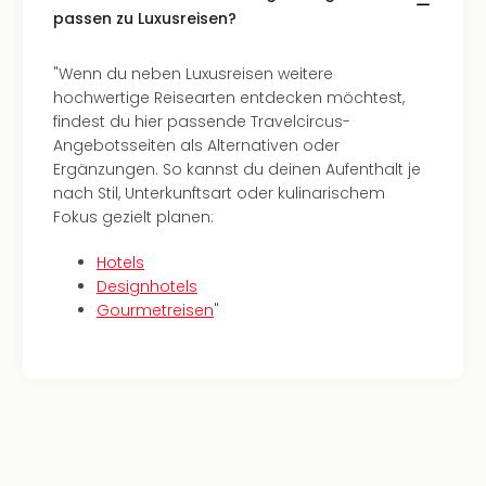
Ang
passen zu Luxusreisen?
Spor
Skiu
"Wenn du neben Luxusreisen weitere
in
hochwertige Reisearten entdecken möchtest,
Deu
findest du hier passende Travelcircus-
Skiu
Angebotsseiten als Alternativen oder
in
Ergänzungen. So kannst du deinen Aufenthalt je
Öste
nach Stil, Unterkunftsart oder kulinarischem
Form
Fokus gezielt planen:
1
Reis
Hotels
Konz
Designhotels
Konz
Gourmetreisen
"
Pitbu
Karo
G
Back
Boy
Disn
in