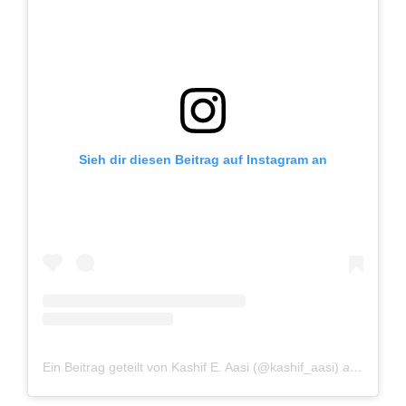
Sieh dir diesen Beitrag auf Instagram an
Ein Beitrag geteilt von Kashif E. Aasi (@kashif_aasi)
am
Jun 14