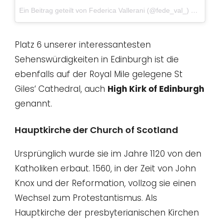
Ein Beitrag geteilt von Federica Vallerani (@fede_val_)
am
Aug 2
Platz 6 unserer interessantesten
Sehenswürdigkeiten in Edinburgh ist die
ebenfalls auf der Royal Mile gelegene St
Giles‘ Cathedral, auch
High Kirk of Edinburgh
genannt.
Hauptkirche der Church of Scotland
Ursprünglich wurde sie im Jahre 1120 von den
Katholiken erbaut. 1560, in der Zeit von John
Knox und der Reformation, vollzog sie einen
Wechsel zum Protestantismus. Als
Hauptkirche der presbyterianischen Kirchen