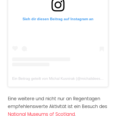
Sieh dir diesen Beitrag auf Instagram an
Ein Beitrag geteilt von Michal Kusnirak (@michalideess)
am
Mä
Eine weitere und nicht nur an Regentagen
empfehlenswerte Aktivität ist ein Besuch des
National Museums of Scotland
.