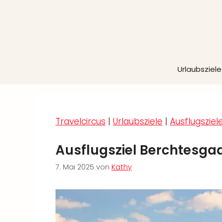
Zum
Inhalt
springen
Urlaubsziele
Travelcircus
|
Urlaubsziele
|
Ausflugsziel
Ausflugsziel Berchtesga
7. Mai 2025
von
Kathy