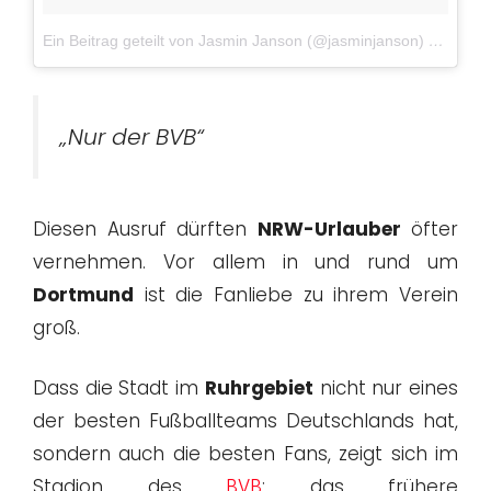
Ein Beitrag geteilt von Jasmin Janson (@jasminjanson)
am
Sep 
„Nur der BVB“
Diesen Ausruf dürften
NRW-Urlauber
öfter
vernehmen. Vor allem in und rund um
Dortmund
ist die Fanliebe zu ihrem Verein
groß.
Dass die Stadt im
Ruhrgebiet
nicht nur eines
der besten Fußballteams Deutschlands hat,
sondern auch die besten Fans, zeigt sich im
Stadion des
BVB
: das frühere