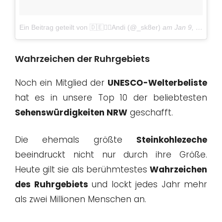
Ein Beitrag geteilt von 🇩🇪🙍‍♂️Andi (@_sk8er)
am
Jan 9, 2017 um 5:50 PST
Wahrzeichen der Ruhrgebiets
Noch ein Mitglied der
UNESCO-Welterbeliste
hat es in unsere Top 10 der beliebtesten
Sehenswürdigkeiten NRW
geschafft.
Die ehemals größte
Steinkohlezeche
beeindruckt nicht nur durch ihre Größe.
Heute gilt sie als berühmtestes
Wahrzeichen
des Ruhrgebiets
und lockt jedes Jahr mehr
als zwei Millionen Menschen an.