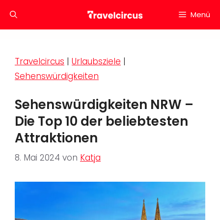
Zum
Menü
Inhalt
springen
Travelcircus
|
Urlaubsziele
|
Sehenswürdigkeiten
Sehenswürdigkeiten NRW –
Die Top 10 der beliebtesten
Attraktionen
8. Mai 2024
von
Katja