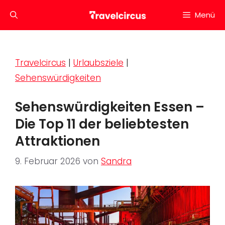
Zum
Menü
Inhalt
springen
Travelcircus
|
Urlaubsziele
|
Sehenswürdigkeiten
Sehenswürdigkeiten Essen –
Die Top 11 der beliebtesten
Attraktionen
9. Februar 2026
von
Sandra