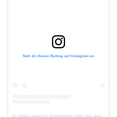
Sieh dir diesen Beitrag auf Instagram an
Ein Beitrag geteilt von Ruhrpottdriver (@im_pott_unterwegs)
a