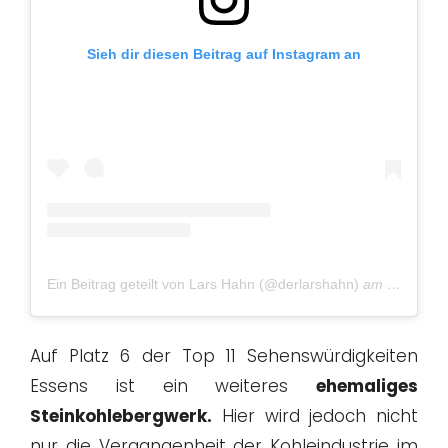
Sieh dir diesen Beitrag auf Instagram an
Ein Beitrag geteilt von Lars Hahn (@derlarshahn)
am
Jan 25, 
Auf Platz 6 der Top 11 Sehenswürdigkeiten
Essens ist ein weiteres
ehemaliges
Steinkohlebergwerk.
Hier wird jedoch nicht
nur die Vergangenheit der Kohleindustrie im