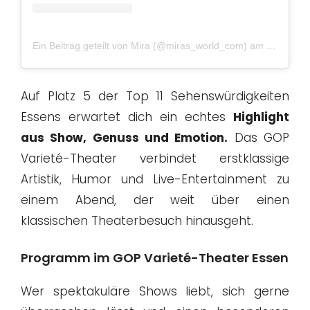
Ein Beitrag geteilt von Mira (@miras_world_com)
am
Jan 09, 
Auf Platz 5 der Top 11 Sehenswürdigkeiten
Essens erwartet dich ein echtes
Highlight
aus Show, Genuss und Emotion.
Das GOP
Varieté-Theater verbindet erstklassige
Artistik, Humor und Live-Entertainment zu
einem Abend, der weit über einen
klassischen Theaterbesuch hinausgeht.
Programm im GOP Varieté-Theater Essen
Wer spektakuläre Shows liebt, sich gerne