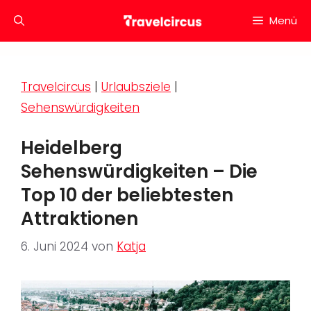
Zum
Menü
Inhalt
springen
Travelcircus
|
Urlaubsziele
|
Sehenswürdigkeiten
Heidelberg
Sehenswürdigkeiten – Die
Top 10 der beliebtesten
Attraktionen
6. Juni 2024
von
Katja