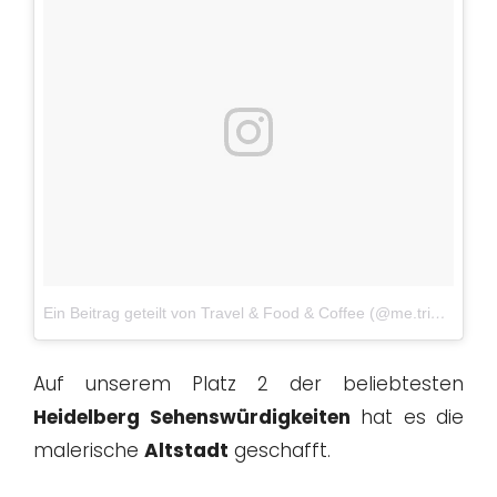
Ein Beitrag geteilt von Travel & Food & Coffee (@me.trip)
am
Au
Auf unserem Platz 2 der beliebtesten
Heidelberg Sehenswürdigkeiten
hat es die
malerische
Altstadt
geschafft.