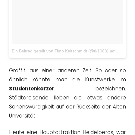
Ein Beitrag geteilt von Timo Kaltschmidt (@tk1083)
am
Mär 25, 
Graffiti aus einer anderen Zeit. So oder so
ähnlich könnte man die Kunstwerke im
Studentenkarzer
bezeichnen.
Städtereisende lieben die etwas andere
Sehenswürdigkeit auf der Rückseite der Alten
Universität.
Heute eine Hauptattraktion Heidelbergs, war