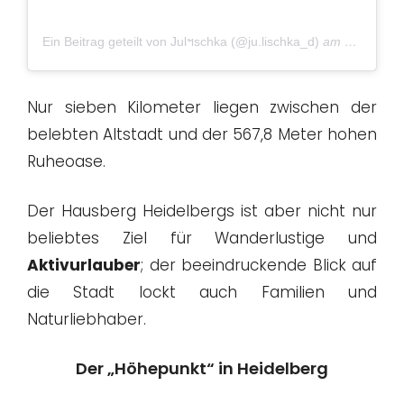
Ein Beitrag geteilt von Julฯschka (@ju.lischka_d)
am
Nov 14, 2
Nur sieben Kilometer liegen zwischen der
belebten Altstadt und der 567,8 Meter hohen
Ruheoase.
Der Hausberg Heidelbergs ist aber nicht nur
beliebtes Ziel für Wanderlustige und
Aktivurlauber
; der beeindruckende Blick auf
die Stadt lockt auch Familien und
Naturliebhaber.
Der „Höhepunkt“ in Heidelberg