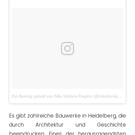
Ein Beitrag geteilt von Nila Viktoria Regino (@nilviktoria)
am
Jun
Es gibt zahlreiche Bauwerke in Heidelberg, die
durch Architektur und Geschichte
beeindrucken. Eines der herausragendsten