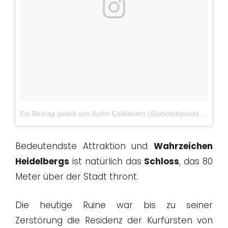
Ein Beitrag geteilt von Aydın Çelikdelen (@photobyceday)
am
Ju
Bedeutendste Attraktion und
Wahrzeichen
Heidelbergs
ist natürlich das
Schloss
, das 80
Meter über der Stadt thront.
Die heutige Ruine war bis zu seiner
Zerstörung die Residenz der Kurfürsten von