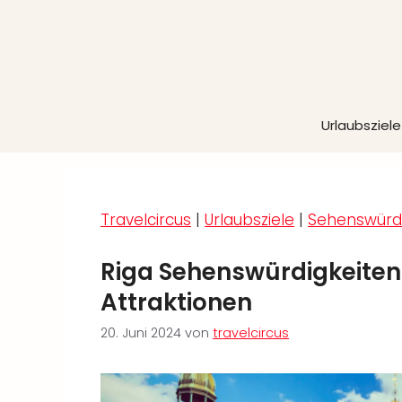
Zum
Inhalt
springen
Urlaubsziele
Travelcircus
|
Urlaubsziele
|
Sehenswürdi
Riga Sehenswürdigkeiten 
Attraktionen
20. Juni 2024
von
travelcircus