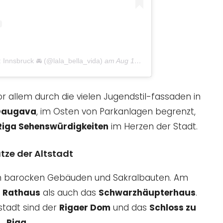
: Innsbruck 🚘 (@lala_bella_vida)
am
Aug 18, 2018 um 9:02 PDT
r allem durch die vielen Jugendstil-fassaden in
Daugava
, im Osten von Parkanlagen begrenzt,
Riga Sehenswürdigkeiten
im Herzen der Stadt.
tze der Altstadt
ren barocken Gebäuden und Sakralbauten. Am
s
Rathaus
als auch das
Schwarzhäupterhaus
.
stadt sind der
Rigaer Dom
und das
Schloss zu
Riga
.