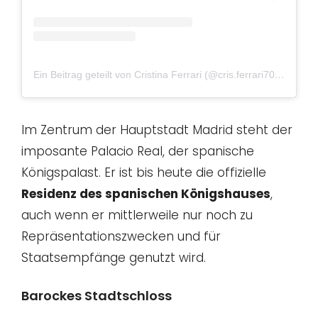
Ein Beitrag geteilt von Cristina Ferrari (@cris.ferrari70)
am
Nov
Im Zentrum der Hauptstadt Madrid steht der
imposante Palacio Real, der spanische
Königspalast. Er ist bis heute die offizielle
Residenz des spanischen Königshauses
,
auch wenn er mittlerweile nur noch zu
Repräsentationszwecken und für
Staatsempfänge genutzt wird.
Barockes Stadtschloss