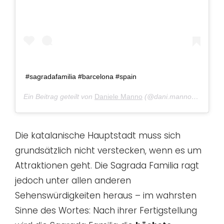
#sagradafamilia #barcelona #spain
Ein Beitrag geteilt von
Daniele Manno
(@dani.manno) am
Nov 
Die katalanische Hauptstadt muss sich
grundsätzlich nicht verstecken, wenn es um
Attraktionen geht. Die Sagrada Familia ragt
jedoch unter allen anderen
Sehenswürdigkeiten heraus – im wahrsten
Sinne des Wortes: Nach ihrer Fertigstellung