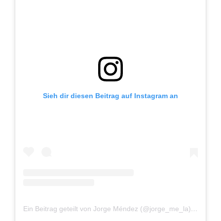
Sieh dir diesen Beitrag auf Instagram an
Ein Beitrag geteilt von Jorge Méndez (@jorge_me_la)
am
Nov 