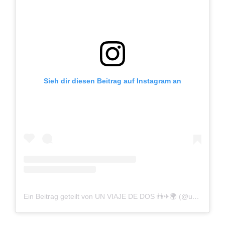
Sieh dir diesen Beitrag auf Instagram an
Ein Beitrag geteilt von UN VIAJE DE DOS 👫✈🌍 (@unviajededos)