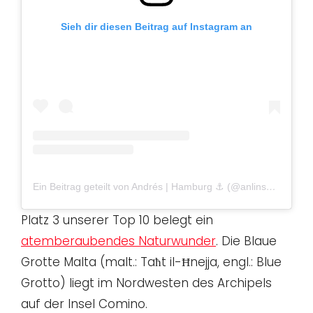
Sieh dir diesen Beitrag auf Instagram an
Ein Beitrag geteilt von Andrés | Hamburg ⚓️ (@anlinsh)
am
Jan
Platz 3 unserer Top 10 belegt ein
atemberaubendes Naturwunder
. Die Blaue
Grotte Malta (malt.: Taħt il-Ħnejja, engl.: Blue
Grotto) liegt im Nordwesten des Archipels
auf der Insel Comino.