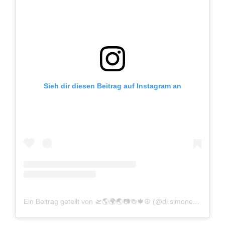
Sieh dir diesen Beitrag auf Instagram an
Ein Beitrag geteilt von 🛫🌎🌍🌏📷🍻🍁☮ (@di.simone)
am
Okt 