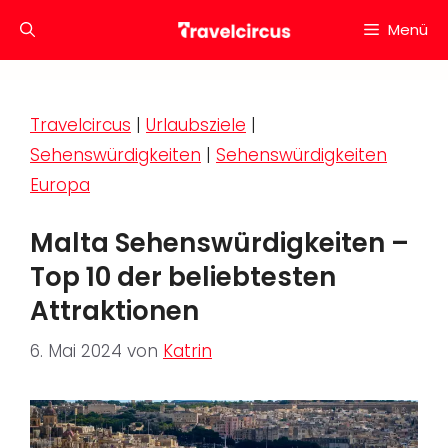
Zum
Menü
Inhalt
springen
Travelcircus
|
Urlaubsziele
|
Sehenswürdigkeiten
|
Sehenswürdigkeiten
Europa
Malta Sehenswürdigkeiten –
Top 10 der beliebtesten
Attraktionen
6. Mai 2024
von
Katrin