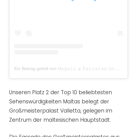
Ein Beitrag geteilt von 𝙼𝚊𝚐𝚊𝚕𝚒 ☼ 𝙿𝚊𝚛𝚒𝚜𝚒𝚊𝚗 𝙾𝚗 𝚃𝚑𝚎 𝙶𝚘 (@parisianonthego)
Unseren Platz 2 der Top 10 beliebtesten
Sehenswürdigkeiten Maltas belegt der
Großmeisterpalast Valletta, gelegen im
Zentrum der maltesischen Hauptstadt.
Die Fassade des Großmeisterpalastes aus