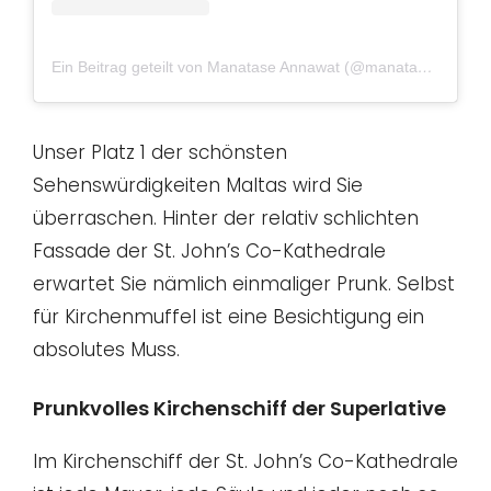
Ein Beitrag geteilt von Manatase Annawat (@manatasejr)
am
O
Unser Platz 1 der schönsten
Sehenswürdigkeiten Maltas wird Sie
überraschen. Hinter der relativ schlichten
Fassade der St. John’s Co-Kathedrale
erwartet Sie nämlich einmaliger Prunk. Selbst
für Kirchenmuffel ist eine Besichtigung ein
absolutes Muss.
Prunkvolles Kirchenschiff der Superlative
Im Kirchenschiff der St. John’s Co-Kathedrale