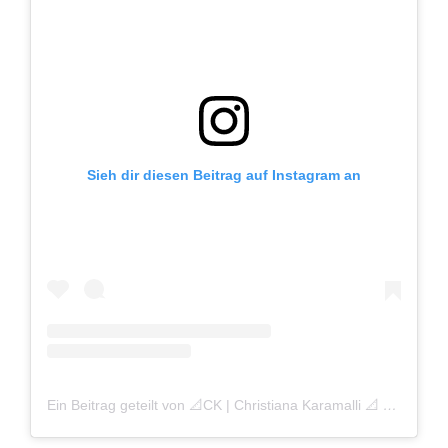
Sieh dir diesen Beitrag auf Instagram an
Ein Beitrag geteilt von 📐CK | Christiana Karamalli 📐 (@ck.christiana_karamalli)