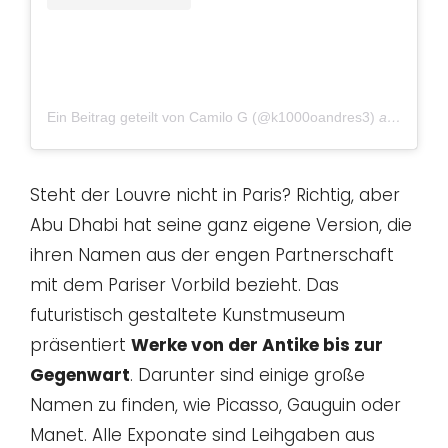
Ein Beitrag geteilt von Camilo G (@k1000oandres3)
am
Okt 30
Steht der Louvre nicht in Paris? Richtig, aber
Abu Dhabi hat seine ganz eigene Version, die
ihren Namen aus der engen Partnerschaft
mit dem Pariser Vorbild bezieht. Das
futuristisch gestaltete Kunstmuseum
präsentiert
Werke von der Antike bis zur
Gegenwart
. Darunter sind einige große
Namen zu finden, wie Picasso, Gauguin oder
Manet. Alle Exponate sind Leihgaben aus