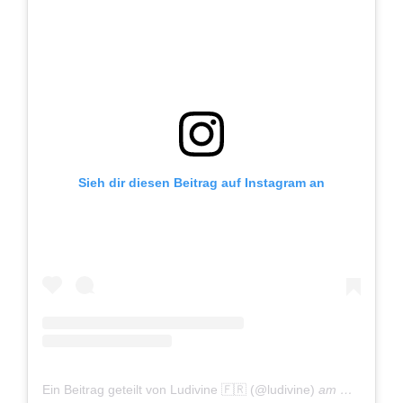
Sieh dir diesen Beitrag auf Instagram an
Ein Beitrag geteilt von Ludivine 🇫🇷 (@ludivine)
am
Nov 23, 2