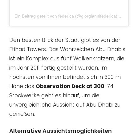
Ein Beitrag geteilt von federica (@giorgiannifederica)
am
Okt 5
Den besten Blick der Stadt gibt es von der
Etihad Towers. Das Wahrzeichen Abu Dhabis
ist ein Komplex aus fünf Wolkenkratzern, die
im Jahr 2011 fertig gestellt wurden. Im
höchsten von ihnen befindet sich in 300 m
Höhe das
Observation Deck at 300
. 74
Stockwerke geht es hinauf, um die
unvergleichliche Aussicht auf Abu Dhabi zu
genießen.
Alternative Aussichtsmöglichkeiten