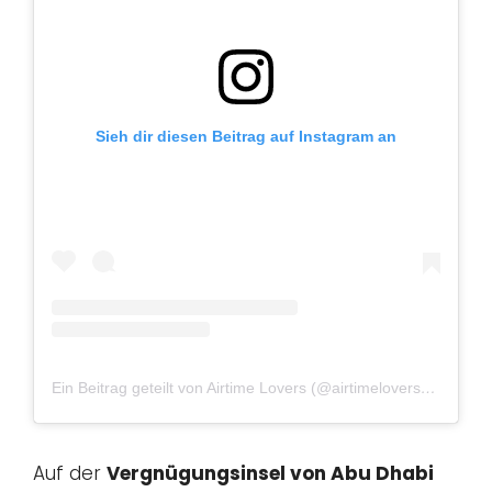
Sieh dir diesen Beitrag auf Instagram an
Ein Beitrag geteilt von Airtime Lovers (@airtimelovers)
am
Aug 
Auf der
Vergnügungsinsel von Abu Dhabi