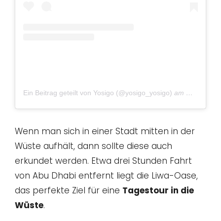
Ein Beitrag geteilt von Yosigo (@yosigo_yosigo)
am
Okt 17, 20
Wenn man sich in einer Stadt mitten in der
Wüste aufhält, dann sollte diese auch
erkundet werden. Etwa drei Stunden Fahrt
von Abu Dhabi entfernt liegt die Liwa-Oase,
das perfekte Ziel für eine
Tagestour in die
Wüste
.