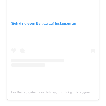
Sieh dir diesen Beitrag auf Instagram an
Ein Beitrag geteilt von Holidayguru.ch (@holidayguru_ch)
am
J