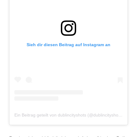
Sieh dir diesen Beitrag auf Instagram an
Ein Beitrag geteilt von dublincityshots (@dublincityshots)
am
Ok