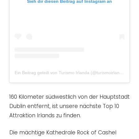
Sieh dir diesen Beitrag auf Instagram an
Ein Beitrag geteilt von Turismo Irlanda (@turismoirlanda)
am
Au
160 Kilometer südwestlich von der Hauptstadt
Dublin entfernt, ist unsere nächste Top 10
Attraktion Irlands zu finden.
Die mächtige Kathedrale Rock of Cashel