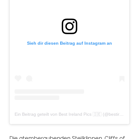
Sieh dir diesen Beitrag auf Instagram an
Ein Beitrag geteilt von Best Ireland Pics 🇮🇪 (@bestirelandpics)
Die atemberaubenden Steilklippen, Cliffs of