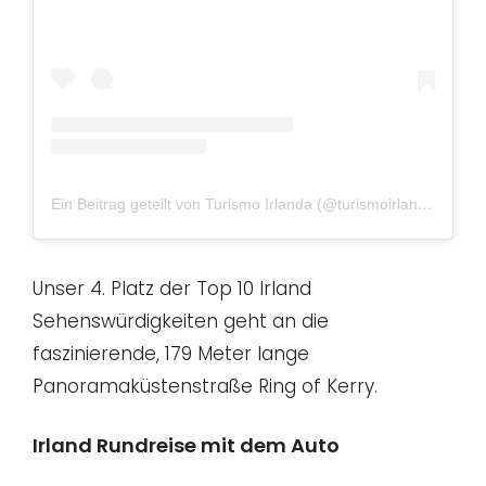
Ein Beitrag geteilt von Turismo Irlanda (@turismoirlanda)
am
O
Unser 4. Platz der Top 10 Irland
Sehenswürdigkeiten geht an die
faszinierende, 179 Meter lange
Panoramaküstenstraße Ring of Kerry.
Irland Rundreise mit dem Auto