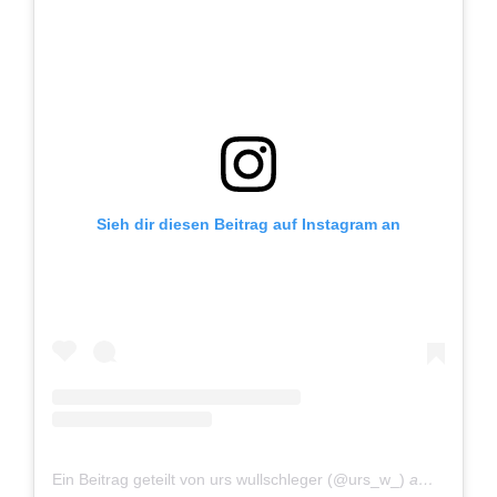
Sieh dir diesen Beitrag auf Instagram an
Ein Beitrag geteilt von urs wullschleger (@urs_w_)
am
Aug 24,