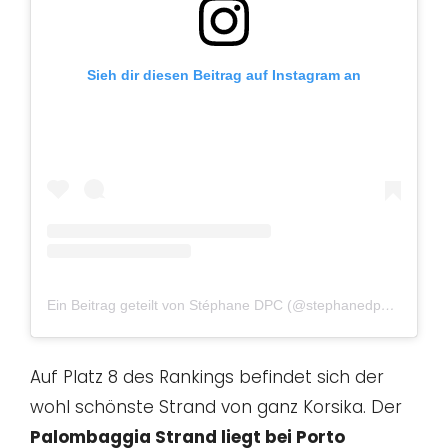
Sieh dir diesen Beitrag auf Instagram an
Ein Beitrag geteilt von Stéphane DPC (@stephanedpc)
am
Jan
Auf Platz 8 des Rankings befindet sich der
wohl schönste Strand von ganz Korsika. Der
Palombaggia Strand liegt bei Porto