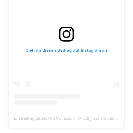
Sieh dir diesen Beitrag auf Instagram an
Ein Beitrag geteilt von Cdt Lisa ☾ (@cdt_lisa)
am
Jan 28, 2019 um 10:31 PST