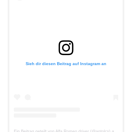
Sieh dir diesen Beitrag auf Instagram an
Ein Beitrag geteilt von Alfa Romeo driver (@antolcs)
am
Aug 9,