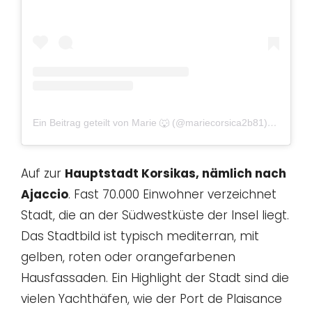
Ein Beitrag geteilt von Marie 🐺 (@mariecorsica2b81)
am
Jun 1
Auf zur
Hauptstadt Korsikas, nämlich nach
Ajaccio
. Fast 70.000 Einwohner verzeichnet
Stadt, die an der Südwestküste der Insel liegt.
Das Stadtbild ist typisch mediterran, mit
gelben, roten oder orangefarbenen
Hausfassaden. Ein Highlight der Stadt sind die
vielen Yachthäfen, wie der Port de Plaisance