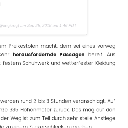
 (@engkrog)
am
Sep 25, 2018 um 1:46 PDT
um Preikestolen macht, dem sei eines vorweg
 sehr
herausfordernde Passagen
bereit. Aus
t festem Schuhwerk und wetterfester Kleidung
erden rund 2 bis 3 Stunden veranschlagt. Auf
nze 335 Höhenmeter zurück. Das mag auf den
h der Weg ist zum Teil durch sehr steile Anstiege
ade zu einem Zuckerschlecken machen.