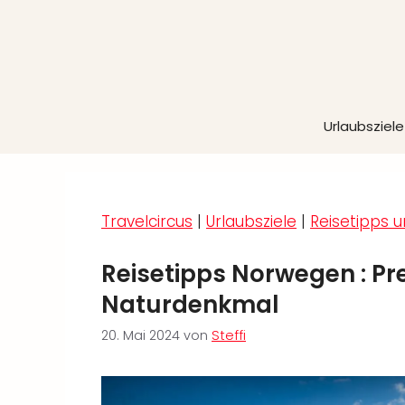
Zum
Inhalt
springen
Urlaubsziele
Travelcircus
|
Urlaubsziele
|
Reisetipps u
Reisetipps Norwegen : Pr
Naturdenkmal
20. Mai 2024
von
Steffi