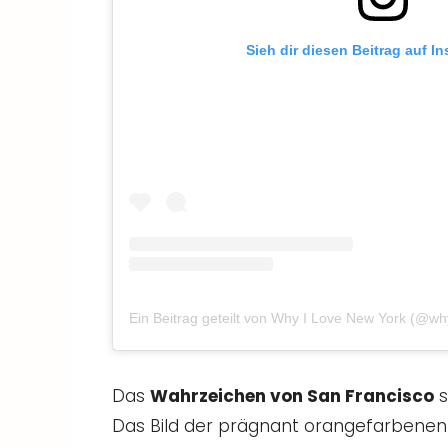
Sieh dir diesen Beitrag auf I
Ein Beitrag geteilt von Why I Love New York (@w
Das
Wahrzeichen von San Francisco
s
Das Bild der prägnant orangefarbenen 