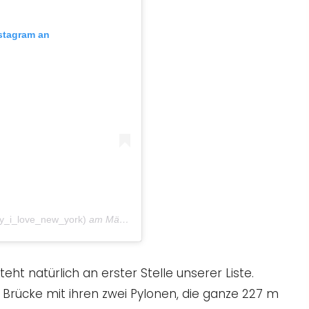
nstagram an
hy_i_love_new_york)
am
Mär 12, 2017 um 5:51 PDT
teht natürlich an erster Stelle unserer Liste.
Brücke mit ihren zwei Pylonen, die ganze 227 m