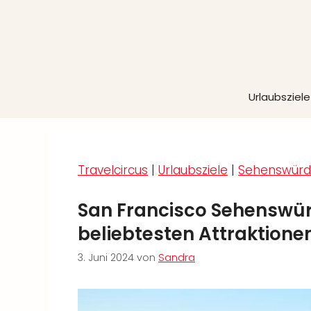
Zum
Inhalt
springen
Urlaubsziele
Travelcircus
|
Urlaubsziele
|
Sehenswürdi
San Francisco Sehenswürd
beliebtesten Attraktione
3. Juni 2024
von
Sandra