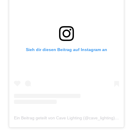
Sieh dir diesen Beitrag auf Instagram an
Ein Beitrag geteilt von Cave Lighting (@cave_lighting)
am
Sep 