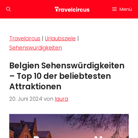
Zum
Menü
Inhalt
springen
Travelcircus
|
Urlaubsziele
|
Sehenswürdigkeiten
Belgien Sehenswürdigkeiten
– Top 10 der beliebtesten
Attraktionen
20. Juni 2024
von
laura