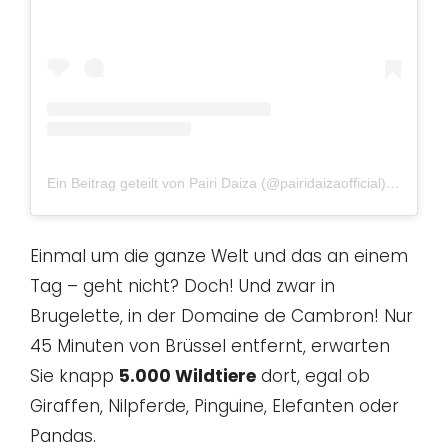
Ein Beitrag geteilt von Pairi Daiza (@pairidaizaofficial)
am
Jan 
Einmal um die ganze Welt und das an einem
Tag – geht nicht? Doch! Und zwar in
Brugelette, in der Domaine de Cambron! Nur
45 Minuten von Brüssel entfernt, erwarten
Sie knapp
5.000 Wildtiere
dort, egal ob
Giraffen, Nilpferde, Pinguine, Elefanten oder
Pandas.