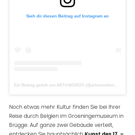
Sieh dir diesen Beitrag auf Instagram an
Ein Beitrag geteilt von ARTinWORDS (@artinwordsmag)
am
Ja
Noch etwas mehr Kultur finden Sie bei Ihrer
Reise durch Belgien im Groeningemuseum in
Brügge. Auf ganze zwei Gebäude verteilt,
entdecken Sie hauptsächlich
Kunst des 17. –