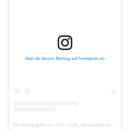
Sieh dir diesen Beitrag auf Instagram an
Ein Beitrag geteilt von J A N I N (@j_radoszewski)
am
Okt 13, 