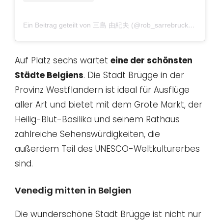
Ein Beitrag geteilt von 三島 由紀夫 (@rob_sarrebruck)
am
Dez 
Auf Platz sechs wartet
eine der schönsten
Städte Belgiens
. Die Stadt Brügge in der
Provinz Westflandern ist ideal für Ausflüge
aller Art und bietet mit dem Grote Markt, der
Heilig-Blut-Basilika und seinem Rathaus
zahlreiche Sehenswürdigkeiten, die
außerdem Teil des UNESCO-Weltkulturerbes
sind.
Venedig mitten in Belgien
Die wunderschöne Stadt Brügge ist nicht nur