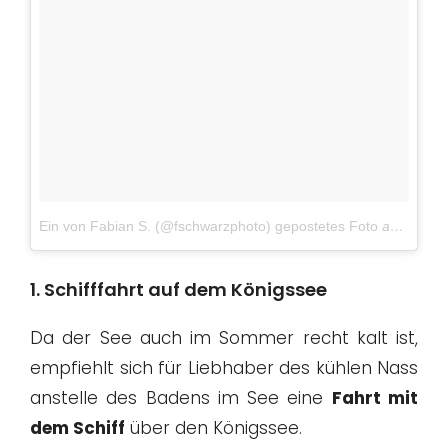
Ein von Fabian S. (@fschwarzphoto) gepostetes Foto
am
24. Ja
1. Schifffahrt auf dem Königssee
Da der See auch im Sommer recht kalt ist,
empfiehlt sich für Liebhaber des kühlen Nass
anstelle des Badens im See eine
Fahrt mit
dem Schiff
über den Königssee.