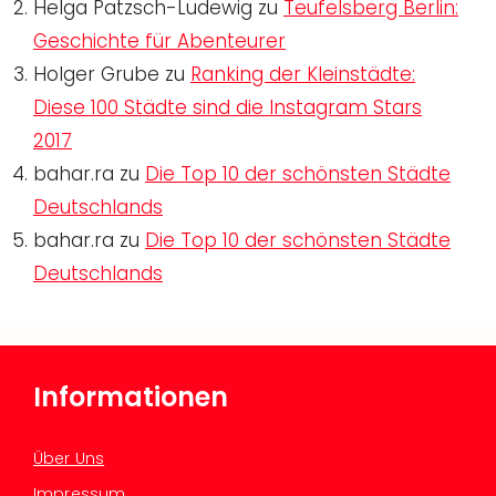
Helga Patzsch-Ludewig
zu
Teufelsberg Berlin:
Geschichte für Abenteurer
Holger Grube
zu
Ranking der Kleinstädte:
Diese 100 Städte sind die Instagram Stars
2017
bahar.ra
zu
Die Top 10 der schönsten Städte
Deutschlands
bahar.ra
zu
Die Top 10 der schönsten Städte
Deutschlands
Informationen
Über Uns
Impressum