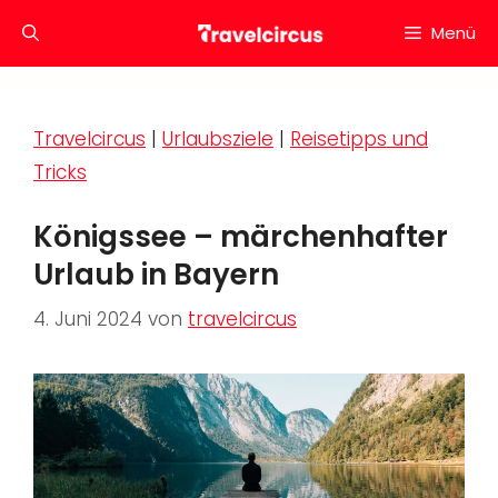
Zum
Menü
Inhalt
springen
Travelcircus
|
Urlaubsziele
|
Reisetipps und
Tricks
Königssee – märchenhafter
Urlaub in Bayern
4. Juni 2024
von
travelcircus