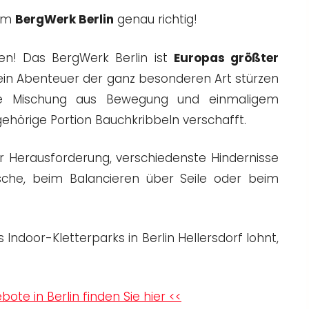
 im
BergWerk Berlin
genau richtig!
en! Das BergWerk Berlin ist
Europas größter
n ein Abenteuer der ganz besonderen Art stürzen
lle Mischung aus Bewegung und einmaligem
gehörige Portion Bauchkribbeln verschafft.
r Herausforderung, verschiedenste Hindernisse
sche, beim Balancieren über Seile oder beim
ndoor-Kletterparks in Berlin Hellersdorf lohnt,
ote in Berlin finden Sie hier <<