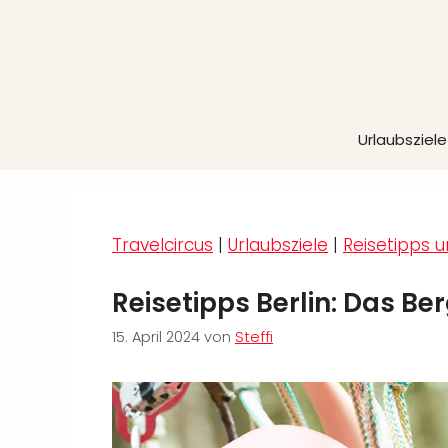
Zum
Inhalt
springen
Urlaubsziele
Travelcircus
|
Urlaubsziele
|
Reisetipps u
Reisetipps Berlin: Das Be
15. April 2024
von
Steffi