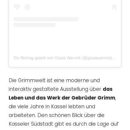
Ein Beitrag geteilt von Gosia Warrink (@gosiawarrink)
am
Aug 
Die Grimmwelt ist eine moderne und
interaktiv gestaltete Ausstellung über
das
Leben und das Werk der Gebrüder Grimm
,
die viele Jahre in Kassel lebten und
arbeiteten. Den schönen Blick über die
Kasseler Südstadt gibt es durch die Lage auf