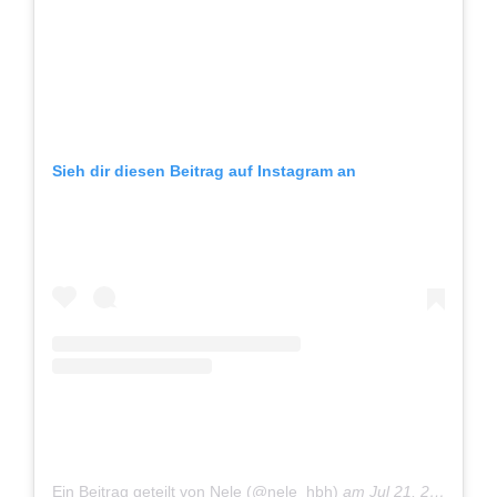
Sieh dir diesen Beitrag auf Instagram an
Ein Beitrag geteilt von Nele (@nele_hbh)
am
Jul 21, 2017 um 4:14 PDT