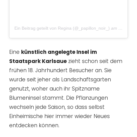
Ein Beitrag geteilt von Regina (@_papillon_noir_)
am
Sep 27, 
Eine
künstlich angelegte Insel im
Staatspark Karlsaue
zieht schon seit dem
frühen 18. Jahrhundert Besucher an. Sie
wurde seit jeher als Landschaftsgarten
genutzt, woher auch ihr Spitzname
Blumeninsel stammt. Die Pflanzungen
wechseln jede Saison, so dass selbst
Einheimische hier immer wieder Neues
entdecken können.