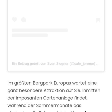
Ein Beitrag geteilt von Sven Siegner (@cafe_jerome)
am
Mai 6
Im größten Bergpark Europas wartet eine
ganz besondere Attraktion auf Sie. Inmitten
der imposanten Gartenanlage findet
während der Sommermonate das