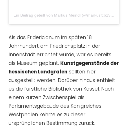
Ein Beitrag geteilt von Markus Meindl (@markusfcb1983)
am
J
Als das Fridericianum im späten 18.
Jahrhundert am Friedrichsplatz in der
Innenstadt errichtet wurde, war es bereits
als Museum geplant.
Kunstgegenstände der
hessischen Landgrafen
sollten hier
ausgestellt werden. Darüber hinaus enthielt
es die fürstliche Bibliothek von Kassel. Nach
einem kurzen Zwischenspiel als
Parlamentsgebäude des Königreiches
Westphalen kehrte es zu dieser
ursprünglichen Bestimmung zurück.