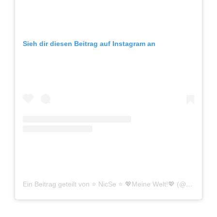
Sieh dir diesen Beitrag auf Instagram an
Ein Beitrag geteilt von ⭐️ NicSe ⭐️ 💖Meine Welt!💖 (@nseipel)
a