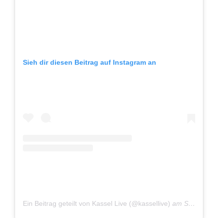
Sieh dir diesen Beitrag auf Instagram an
Ein Beitrag geteilt von Kassel Live (@kassellive)
am
Sep 7, 2018 um 12:15 PDT