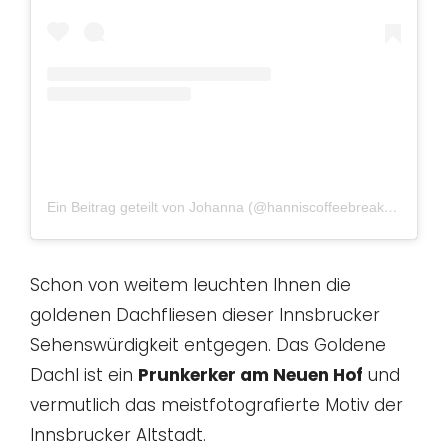
Ein Beitrag geteilt von Johanna (@hanniscoffeebreak)
am
Sep 
Schon von weitem leuchten Ihnen die
goldenen Dachfliesen dieser Innsbrucker
Sehenswürdigkeit entgegen. Das Goldene
Dachl ist ein
Prunkerker am Neuen Hof
und
vermutlich das meistfotografierte Motiv der
Innsbrucker Altstadt.