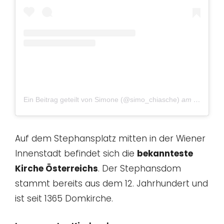
Ein Beitrag geteilt von Simone (@simo_chiasche)
am
Nov 3, 2
Auf dem Stephansplatz mitten in der Wiener
Innenstadt befindet sich die
bekannteste
Kirche Österreichs
. Der Stephansdom
stammt bereits aus dem 12. Jahrhundert und
ist seit 1365 Domkirche.