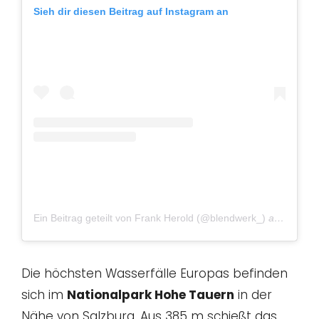
Sieh dir diesen Beitrag auf Instagram an
Ein Beitrag geteilt von Frank Herold (@blendwerk_)
am
Nov 22
Die höchsten Wasserfälle Europas befinden
sich im
Nationalpark Hohe Tauern
in der
Nähe von Salzburg. Aus 385 m schießt das