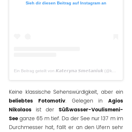
Sieh dir diesen Beitrag auf Instagram an
Ein Beitrag geteilt von 𝙆𝙖𝙩𝙚𝙧𝙮𝙣𝙖 𝙎𝙢𝙚𝙩𝙖𝙣𝙞𝙪𝙠 (@kates_atmosphere)
Keine klassische Sehenswürdigkeit, aber ein
beliebtes Fotomotiv
. Gelegen in
Agios
Nikolaos
ist der
Süßwasser-Voulismeni-
See
ganze 65 m tief. Da der See nur 137 m im
Durchmesser hat, fällt er an den Ufern sehr