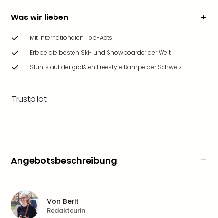
Ang
Wass
Was wir lieben
Trop
Isla
Mit internationalen Top-Acts
The
Erlebe die besten Ski- und Snowboarder der Welt
Erdi
Stunts auf der größten Freestyle Rampe der Schweiz
Rula
Bad
Sch
Trustpilot
aqu
The
Sins
alle
Ang
Zoo
Angebotsbeschreibung
&
Safa
Erle
Zoo
Von
Berit
Han
Redakteurin