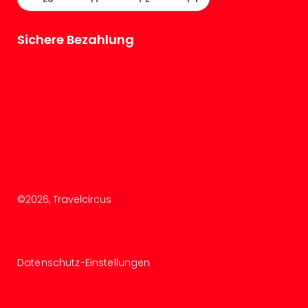
Con
Schl
Sch
Sichere Bezahlung
Konz
alle
Ang
Fest
Glüc
Insel
Mer
Lun
Black
Festi
Nibiri
©
2026
, Travelcircus
Festi
Ikar
Festi
alle
Datenschutz-Einstellungen
Ang
Loca
Konz