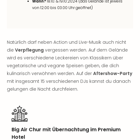
Wann?
18.10. & 19.10.2024 (das Gelände ist jeweils
Rou
von 12.00 bis 03.00 Uhr geöffnet)
Das
Musi
Köni
der
Löw
Natürlich darf neben Action und Live-Musik auch nicht
Die
die
Verpflegung
vergessen werden. Auf dem Gelände
Eisk
wird es verschiedene Leckereien von Klassikern über
Tarz
MJ
vegetarische und vegane Speisen geben, die dich
–
kulinarisch verwöhnen werden. Auf der
Aftershow-Party
Das
mit insgesamt 15 verschiedenen DJs kannst du danach
Mich
gelungen die Nacht durchfeiern.
Jac
Musi
Der
Teuf
träg
Pra
Big Air Chur mit Übernachtung im Premium
Die
Hotel