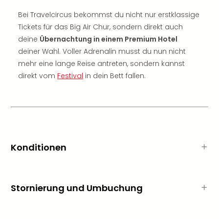
Sch
und
Bei Travelcircus bekommst du nicht nur erstklassige
das
Tickets für das Big Air Chur, sondern direkt auch
Biest
deine
Übernachtung in einem Premium Hotel
Wie
deiner Wahl. Voller Adrenalin musst du nun nicht
Mari
mehr eine lange Reise antreten, sondern kannst
Ther
direkt vom
Festival
in dein Bett fallen.
Sta
Ente
Das
Pha
der
Ope
Köln
Konditionen
Tan
der
Vam
alle
Stornierung und Umbuchung
Ang
Sho
&