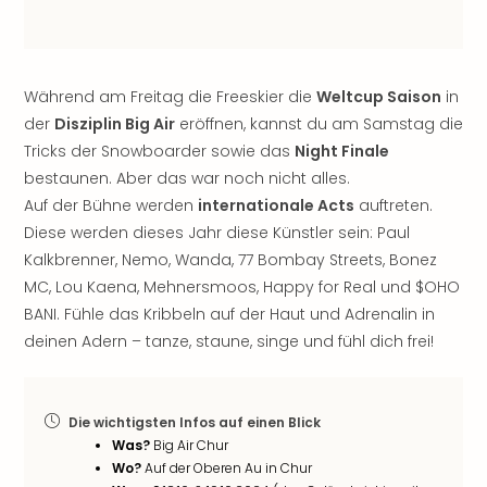
noc
meh
Frei
Frei
Während am Freitag die Freeskier die
Weltcup Saison
in
Eur
der
Disziplin Big Air
eröffnen, kannst du am Samstag die
Frei
Tricks der Snowboarder sowie das
Night Finale
Deu
bestaunen. Aber das war noch nicht alles.
Frei
Auf der Bühne werden
internationale Acts
auftreten.
Nied
Diese werden dieses Jahr diese Künstler sein: Paul
Frei
Öste
Kalkbrenner, Nemo, Wanda, 77 Bombay Streets, Bonez
Frei
MC, Lou Kaena, Mehnersmoos, Happy for Real und $OHO
Fran
BANI. Fühle das Kribbeln auf der Haut und Adrenalin in
Musi
deinen Adern – tanze, staune, singe und fühl dich frei!
&
Sho
Musi
Die wichtigsten Infos auf einen Blick
Starl
Was?
Big Air Chur
Expr
Wo?
Auf der Oberen Au in Chur
Moul