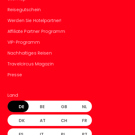
Ang
Reisegutschein
Spor
Skiu
Werden Sie Hotelpartner!
in
Deu
Affiliate Partner Programm
Skiu
VIP-Programm
in
Öste
Nachhaltiges Reisen
Form
1
Travelcircus Magazin
Reis
Presse
Konz
Konz
Pitbu
Land
Karo
G
DE
BE
GB
NL
Back
Boy
DK
AT
CH
FR
Disn
in
ES
IT
PL
PT