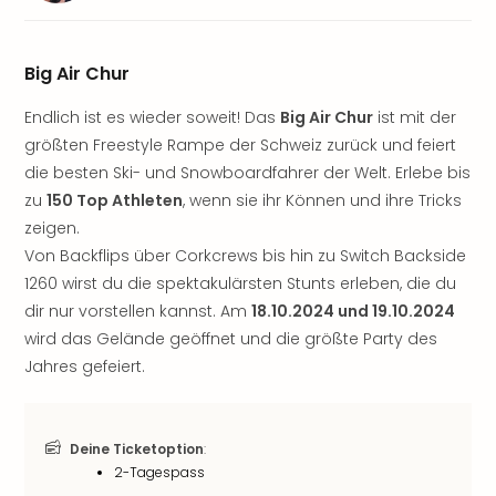
Sere
Park
Allw
Big Air Chur
Müns
Zoo
Endlich ist es wieder soweit! Das
Big Air Chur
ist mit der
Leip
größten Freestyle Rampe der Schweiz zurück und feiert
Safa
die besten Ski- und Snowboardfahrer der Welt. Erlebe bis
Beek
Ber
zu
150 Top Athleten
, wenn sie ihr Können und ihre Tricks
ZOO
zeigen.
Erle
Von Backflips über Corkcrews bis hin zu Switch Backside
Gels
1260 wirst du die spektakulärsten Stunts erleben, die du
Welt
dir nur vorstellen kannst. Am
18.10.2024 und 19.10.2024
Wal
wird das Gelände geöffnet und die größte Party des
Nau
Jahres gefeiert.
Aqu
Zool
Gar
Berli
Deine Ticketoption
:
alle
2-Tagespass
Ang