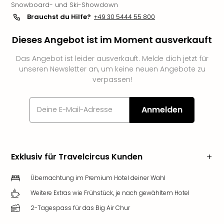
Snowboard- und Ski-Showdown
Slag
Brauchst du Hilfe?
+49 30 5444 55 800
Eftel
LEG
Dieses Angebot ist im Moment ausverkauft
Deu
Parc
Das Angebot ist leider ausverkauft. Melde dich jetzt für
Astér
unseren Newsletter an, um keine neuen Angebote zu
Rast
verpassen!
Lan
Baye
Park
Anmelden
Plop
Deu
(eh
Holi
Exklusiv für Travelcircus Kunden
Park
Tivol
Übernachtung im Premium Hotel deiner Wahl
Kop
Weitere Extras wie Frühstück, je nach gewähltem Hotel
Futu
Bela
2-Tagespass für das Big Air Chur
alle