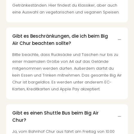
Of
Getränkeständen. Hier findest du Klassiker, aber auch
Thro
eine Auswahl an vegetarischen und veganen Speisen.
Stud
Tour
Swar
Krist
Gibt es Beschränkungen, die ich beim Big
Mini
Air Chur beachten sollte?
Wun
Ham
Bitte beachte, dass Rucksäcke und Taschen nur bis zu
War
einer maximalen Größe von A4 auf das Gelände
Bros.
mitgenommen werden dürfen. Außerdem darfst du
Stud
kein Essen und Trinken mitnehmen. Das gesamte Big Air
Tour
Chur ist bargeldlos. Es werden unter anderem EC-
Lon
Karten, Kreditkarten und Apple Pay akzeptiert.
–
The
Mak
Gibt es einen Shuttle Bus beim Big Air
of
Harr
Chur?
Pott
Ja, vom Bahnhof Chur aus fährt am Freitag von 10:00
An