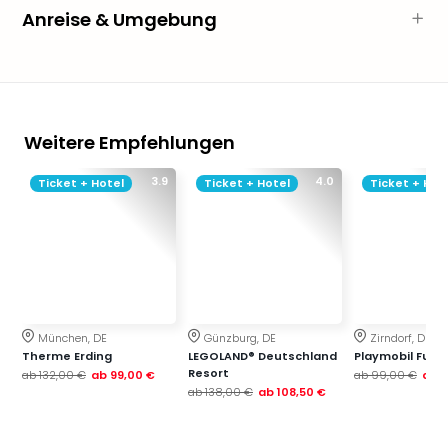
Thea
Anreise & Umgebung
ABB
Voy
in
Lon
Harr
Weitere Empfehlungen
Pott
Thea
3.9
4.0
Ticket + Hotel
Ticket + Hotel
Ticket + Hot
Lon
GOP
Vari
Thea
Frie
Pala
Berli
München, DE
Günzburg, DE
Zirndorf, DE
Fest
Therme Erding
LEGOLAND® Deutschland
Playmobil Funp
Neu
Resort
ab
132,00 €
ab
99,00 €
ab
99,00 €
ab
7
Fest
ab
138,00 €
ab
108,50 €
Bad
Bad