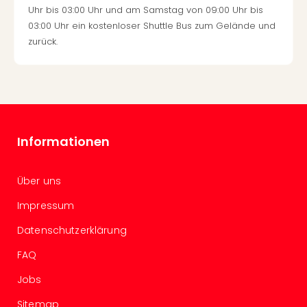
Uhr bis 03:00 Uhr und am Samstag von 09:00 Uhr bis
Even
03:00 Uhr ein kostenloser Shuttle Bus zum Gelände und
at
zurück.
War
Bros.
Stud
Tour
Lon
–
The
Informationen
Mak
of
Harr
Über uns
Pott
Impressum
Form
1
Datenschutzerklärung
Die
Auss
FAQ
Imme
Jobs
Auss
alle
Sitemap