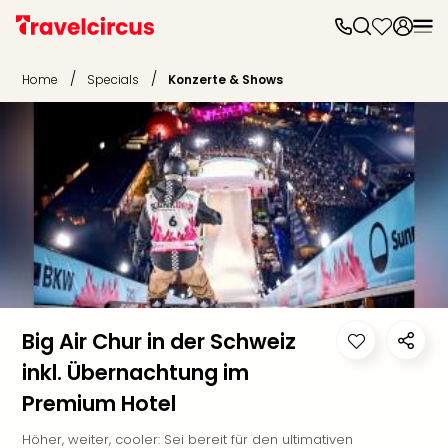
Frei
Frei
/
/
Home
Specials
Konzerte & Shows
Disn
Paris
Disn
Paris
Take
Eur
Park
Rust
Phan
Heid
Park
Reso
Big Air Chur in der Schweiz
Mov
inkl. Übernachtung im
Park
Premium Hotel
Play
Funp
Höher, weiter, cooler: Sei bereit für den ultimativen
Trips