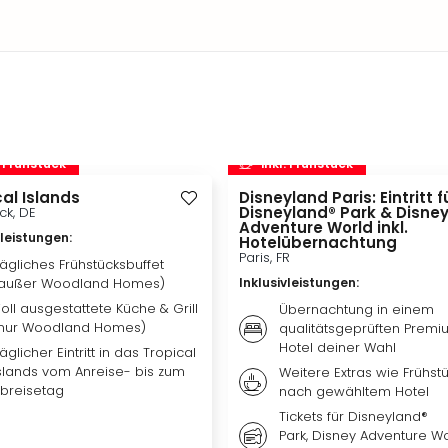
. Frühstück
inkl. Frühstück
al Islands
Disneyland Paris: Eintritt f
Disneyland® Park & Disne
ck, DE
Adventure World inkl.
vleistungen
:
Hotelübernachtung
Paris, FR
ägliches Frühstücksbuffet
außer Woodland Homes)
Inklusivleistungen
:
oll ausgestattete Küche & Grill
Übernachtung in einem
nur Woodland Homes)
qualitätsgeprüften Premi
Hotel deiner Wahl
äglicher Eintritt in das Tropical
slands vom Anreise- bis zum
Weitere Extras wie Frühstü
breisetag
nach gewähltem Hotel
Tickets für Disneyland®
Park, Disney Adventure W