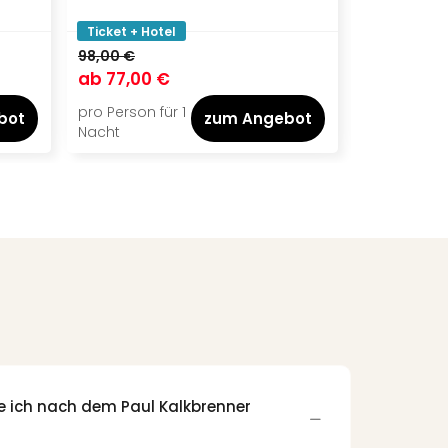
Ticket + Hotel
Ticket + Ho
98,00 €
132,00 €
ab
77,00 €
ab
99,00
pro Person für 1
pro Person f
bot
zum Angebot
Nacht
Nacht
e ich nach dem Paul Kalkbrenner