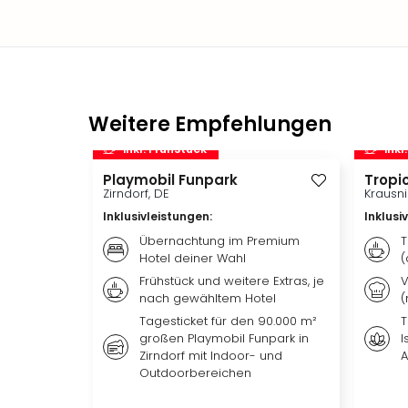
Weitere Empfehlungen
inkl. Frühstück
inkl
Playmobil Funpark
Tropic
Zirndorf, DE
Krausni
Inklusivleistungen
:
Inklusi
Übernachtung im Premium
T
Hotel deiner Wahl
(
Frühstück und weitere Extras, je
V
nach gewähltem Hotel
(
Tagesticket für den 90.000 m²
T
großen Playmobil Funpark in
I
Zirndorf mit Indoor- und
A
Outdoorbereichen