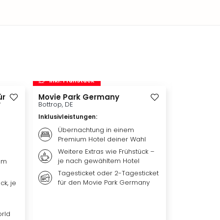
inkl. Frühstück
inkl. Frü
ür
Movie Park Germany
Therme Er
y
Bottrop, DE
München, DE
Inklusivleistungen
:
Inklusivleis
Übernachtung in einem
Übern
Premium Hotel deiner Wahl
Premiu
Weitere Extras wie Frühstück –
Frühst
je nach gewähltem Hotel
nach 
um
Tagesticket oder 2-Tagesticket
Tagest
für den Movie Park Germany
Erding
ck, je
orld