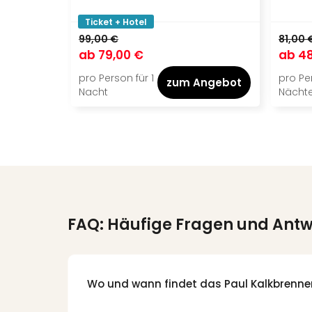
Ticket + Hotel
99,00 €
81,00 
ab
79,00 €
ab
48
pro Person für 1
pro Per
zum Angebot
Nacht
Nächt
FAQ: Häufige Fragen und Ant
Wo und wann findet das Paul Kalkbrenner