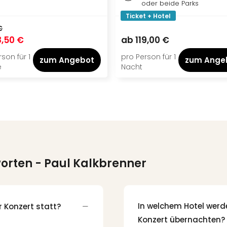
oder beide Parks
Ticket + Hotel
€
,50 €
ab
119,00 €
son für 1
pro Person für 1
zum Angebot
zum Ange
e
Nacht
worten
- Paul Kalkbrenner
In welchem Hotel werd
 Konzert statt?
Konzert übernachten?