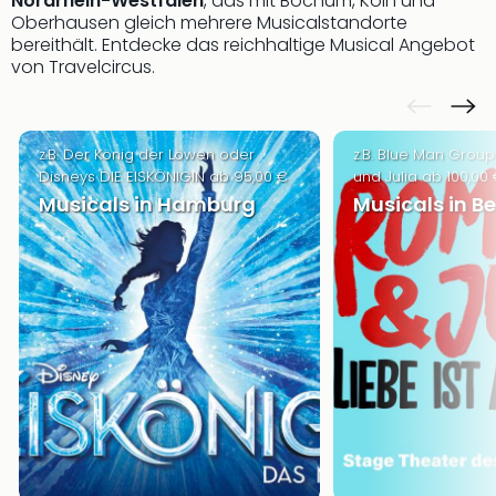
Nordrhein-Westfalen
, das mit Bochum, Köln und
Oberhausen gleich mehrere Musicalstandorte
bereithält. Entdecke das reichhaltige Musical Angebot
von Travelcircus.
z.B. Der König der Löwen oder
z.B. Blue Man Gro
Disneys DIE EISKÖNIGIN ab 95,00 €
und Julia ab 100,00
Musicals in Hamburg
Musicals in Be