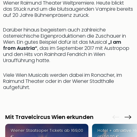
Wiener Raimund Theater Weltpremiere. Heute blickt
das Stück rund um die blutsaugenden Vampire bereits
auf 20 Jahre Bühnenpräsenz zurück.
Darüber hinaus begeistern auch zahlreiche
österreichische Eigenproduktionen die Zuschauer in
Wien. Ein gutes Beispiel dafür ist das Musical
„I am
from Austria“
, das im September 2017 mit Austropop
und den Hits von Rainhard Fendrich in Wien
Uraufführung hatte.
Viele Wien Musicals werden dabei im Ronacher, im
Raimund Theater oder in der Wiener Stadthalle
aufgeführt.
Mit Travelcircus Wien erkunden
Wiener Staatsoper Tickets ab 169,00
Hotel + attraktive Hi
€
ab 50,00 €