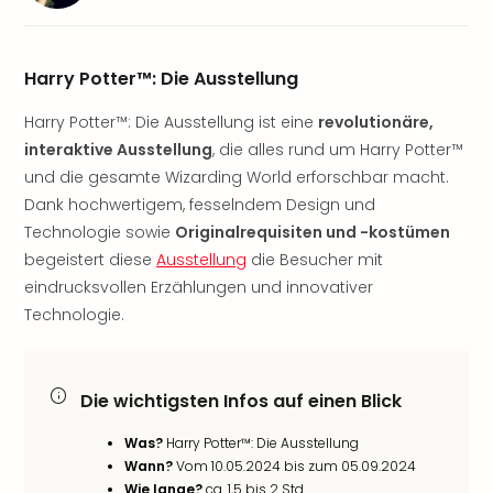
Sere
Park
Allw
Müns
Harry Potter™: Die Ausstellung
Zoo
Harry Potter™: Die Ausstellung ist eine
revolutionäre,
Leip
Safa
interaktive Ausstellung
, die alles rund um Harry Potter™
Beek
und die gesamte Wizarding World erforschbar macht.
Ber
Dank hochwertigem, fesselndem Design und
ZOO
Technologie sowie
Originalrequisiten und -kostümen
Erle
begeistert diese
Ausstellung
die Besucher mit
Gels
eindrucksvollen Erzählungen und innovativer
Welt
Technologie.
Wal
Nau
Aqu
Zool
Die wichtigsten Infos auf einen Blick
Gar
Berli
Was?
Harry Potter™: Die Ausstellung
alle
Wann?
Vom 10.05.2024 bis zum 05.09.2024
Ang
Wie lange?
ca. 1,5 bis 2 Std.