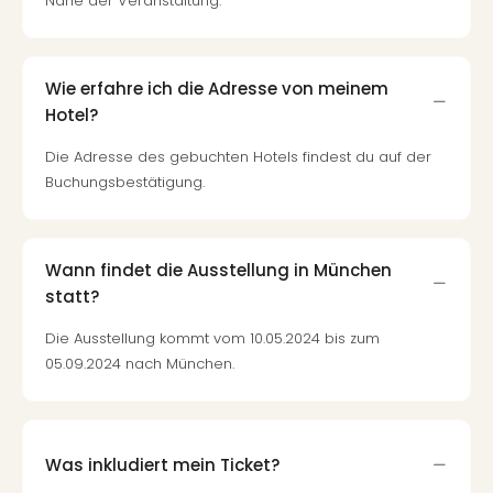
Fest
Nähe der Veranstaltung.
Stör
Fest
Mus
Wie erfahre ich die Adresse von meinem
Fuld
Hotel?
Are
di
Die Adresse des gebuchten Hotels findest du auf der
Ver
Buchungsbestätigung.
alle
Ang
Musi
Musi
Wann findet die Ausstellung in München
Ham
statt?
alle
Ang
Die Ausstellung kommt vom 10.05.2024 bis zum
Kultu
05.09.2024 nach München.
&
Spor
Mus
Tec
Was inkludiert mein Ticket?
Sins