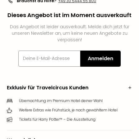
Brauchst du Hilfe?
+49 30 5444 55 800
Slag
Eftel
Dieses Angebot ist im Moment ausverkauft
LEG
Deu
Das Angebot ist leider ausverkauft. Melde dich jetzt für
unseren Newsletter an, um keine neuen Angebote zu
Parc
verpassen!
Astér
Rast
Lan
Anmelden
Baye
Park
Plop
Deu
Exklusiv für Travelcircus Kunden
(eh
Holi
Übernachtung im Premium Hotel deiner Wahl
Park
Tivol
Weitere Extras wie Frühstück, je nach gewähltem Hotel
Kop
Tickets für Harry Potter™ – Die Ausstellung
Futu
Bela
alle