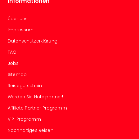
Informationen
Of
Thro
Stud
Über uns
Tour
Swar
Impressum
Krist
Datenschutzerklärung
Mini
Wun
FAQ
Ham
War
Jobs
Bros.
Sitemap
Stud
Tour
Reisegutschein
Lon
Werden Sie Hotelpartner!
–
The
Affiliate Partner Programm
Mak
of
VIP-Programm
Harr
Nachhaltiges Reisen
Pott
An