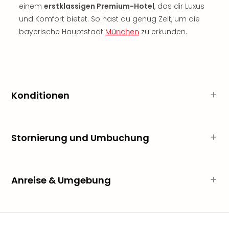
Sch
einem
erstklassigen Premium-Hotel
, das dir Luxus
und
und Komfort bietet. So hast du genug Zeit, um die
das
bayerische Hauptstadt
München
zu erkunden.
Biest
Wie
Mari
Ther
Sta
Ente
Konditionen
Das
Pha
der
Ope
Stornierung und Umbuchung
Köln
Tan
der
Anreise & Umgebung
Vam
alle
Ang
Sho
&