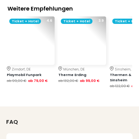
Thea
Weitere Empfehlungen
ABB
Voy
4.6
3.9
Ticket + Hotel
Ticket + Hotel
Ticket + Hot
in
Lon
Harr
Pott
Thea
Lon
GOP
Zirndorf, DE
München, DE
Sinsheim, DE
Vari
Playmobil Funpark
Therme Erding
Thermen & Bad
Thea
Sinsheim
ab
99,00 €
ab
79,00 €
ab
132,00 €
ab
99,00 €
ab
122,00 €
Frie
ab
Pala
Berli
Fest
Neu
Fest
FAQ
Bad
Bad