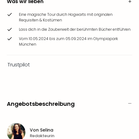
Was wir lieben
Ang
Wass
Eine magische Tour durch Hogwarts mit originalen
Trop
Requisiten & Kostümen
Isla
Lass dich in die Zauberwelt der berühmten Bücher entführen
The
Erdi
Vom 10.05.2024 bis zum 05.09.2024 im Olympiapark
Rula
München
Bad
Sch
Trustpilot
aqu
The
Sins
alle
Ang
Zoo
Angebotsbeschreibung
&
Safa
Erle
Zoo
Von
Selina
Han
Redakteurin