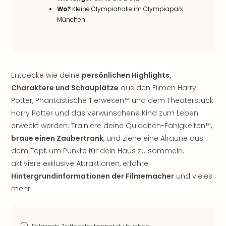
noc
Wo?
Kleine Olympiahalle im Olympiapark
meh
München
Frei
Frei
Eur
Frei
Entdecke wie deine
persönlichen Highlights,
Deu
Frei
Charaktere und Schauplätze
aus den Filmen Harry
Nied
Potter, Phantastische Tierwesen™ und dem Theaterstück
Frei
Harry Potter und das verwunschene Kind zum Leben
Öste
erweckt werden: Trainiere deine Quidditch-Fähigkeiten™,
Frei
braue einen Zaubertrank
, und ziehe eine Alraune aus
Fran
dem Topf, um Punkte für dein Haus zu sammeln,
Musi
aktiviere exklusive Attraktionen, erfahre
&
Sho
Hintergrundinformationen der Filmemacher
und vieles
Musi
mehr.
Starl
Expr
Moul