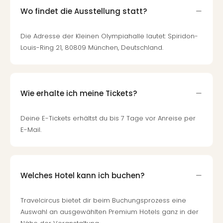
Qua
Wo findet die Ausstellung statt?
Com
Club
Die Adresse der Kleinen Olympiahalle lautet: Spiridon-
Pret
Wo
Louis-Ring 21, 80809 München, Deutschland.
alle
Ang
TV
Sho
Wie erhalte ich meine Tickets?
ZDF
Fern
Deine E-Tickets erhältst du bis 7 Tage vor Anreise per
in
E-Mail.
Main
Stef
Raa
Sho
Welches Hotel kann ich buchen?
alle
Ang
Travelcircus bietet dir beim Buchungsprozess eine
Fest
Dom
Auswahl an ausgewählten Premium Hotels ganz in der