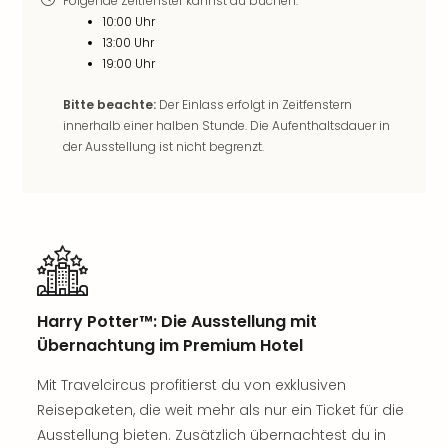
Folgende Zeitfenster kannst du buchen:
Rou
10:00 Uhr
Das
13:00 Uhr
Musi
19:00 Uhr
Köni
der
Bitte beachte:
Der Einlass erfolgt in Zeitfenstern
Löw
innerhalb einer halben Stunde. Die Aufenthaltsdauer in
Die
der Ausstellung ist nicht begrenzt.
Eisk
Tarz
MJ
–
Das
Mich
Jac
Musi
Harry Potter™: Die Ausstellung mit
Der
Übernachtung im Premium Hotel
Teuf
träg
Mit Travelcircus profitierst du von exklusiven
Pra
Reisepaketen, die weit mehr als nur ein Ticket für die
Die
Ausstellung bieten. Zusätzlich übernachtest du in