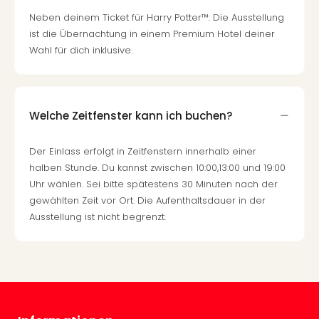
Mer
Neben deinem Ticket für Harry Potter™: Die Ausstellung
Ben
ist die Übernachtung in einem Premium Hotel deiner
Mus
Wahl für dich inklusive.
Stut
Pors
Mus
Auto
Welche Zeitfenster kann ich buchen?
Wolf
BM
Mus
Der Einlass erfolgt in Zeitfenstern innerhalb einer
in
halben Stunde. Du kannst zwischen 10:00,13:00 und 19:00
Mün
Uhr wählen. Sei bitte spätestens 30 Minuten nach der
Barb
gewählten Zeit vor Ort. Die Aufenthaltsdauer in der
Mus
Ausstellung ist nicht begrenzt.
Tec
Spey
alle
Ang
Auss
Ga