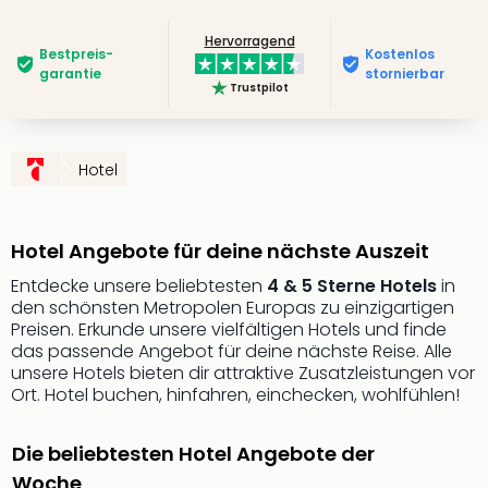
Slag
Hervorragend
Eftel
Bestpreis­
Kostenlos
LEG
garantie
stornierbar
Trustpilot
Deu
Parc
Astér
Rast
Hotel
Lan
Baye
Park
Hotel Angebote für deine nächste Auszeit
Plop
Deu
Entdecke unsere beliebtesten
4 & 5 Sterne Hotels
in
den schönsten Metropolen Europas zu einzigartigen
(eh
Preisen. Erkunde unsere vielfältigen Hotels und finde
Holi
das passende Angebot für deine nächste Reise. Alle
Park
unsere Hotels bieten dir attraktive Zusatzleistungen vor
Tivol
Ort. Hotel buchen, hinfahren, einchecken, wohlfühlen!
Kop
Futu
Die beliebtesten Hotel Angebote der
Bela
alle
Woche