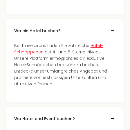
Rou
Das
Musi
Köni
der
Wo ein Hotel buchen?
Löw
Die
Bei Travelcircus finden Sie zahlreiche
Hotel-
Eisk
Schnäppchen
auf 4- und 5-Sterne-Niveau.
Tarz
Unsere Plattform ermöglicht es dir, exklusive
MJ
Hotel-Schnäppchen bequem zu buchen.
–
Entdecke unser umfangreiches Angebot und
Das
profitiere von erstklassigen Unterkünften und
Mich
attraktiven Preisen.
Jac
Musi
Der
Teuf
träg
Pra
Wo Hotel und Event buchen?
Die