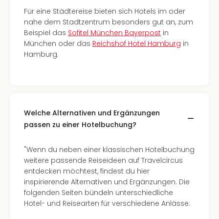
Thea
Für eine Städtereise bieten sich Hotels im oder
ABB
nahe dem Stadtzentrum besonders gut an, zum
Voy
Beispiel das
Sofitel München Bayerpost
in
in
München oder das
Reichshof Hotel Hamburg
in
Lon
Hamburg.
Harr
Pott
Thea
Lon
GOP
Welche Alternativen und Ergänzungen
Vari
passen zu einer Hotelbuchung?
Thea
Frie
Pala
"Wenn du neben einer klassischen Hotelbuchung
Berli
weitere passende Reiseideen auf Travelcircus
Fest
entdecken möchtest, findest du hier
Neu
inspirierende Alternativen und Ergänzungen. Die
Fest
folgenden Seiten bündeln unterschiedliche
Bad
Hotel- und Reisearten für verschiedene Anlässe:
Bad