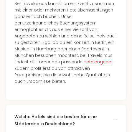
Sch
Bei Travelcircus kannst du ein Event zusammen
und
mit einer oder mehreren Hotelübernachtungen
das
ganz einfach buchen. Unser
Biest
benutzerfreundliches Buchungssystem
Wie
ermöglicht es dir, aus einer Vielzahl von
Mari
Angeboten zu wählen und deine Reise individuell
Ther
zu gestalten. Egal ob du ein Konzert in Berlin, ein
Sta
Musical in Hamburg oder einen Sportevent in
Ente
München besuchen möchtest, bei Travelcircus
Das
findest du immer das passende
Hotelangebot
.
Pha
Zudem profitierst du von attraktiven
der
Paketpreisen, die dir sowohl hohe Qualität als
Ope
auch Ersparnisse bieten.
Köln
Tan
der
Vam
alle
Welche Hotels sind die besten für eine
Ang
Sho
Städtereise in Deutschland?
&