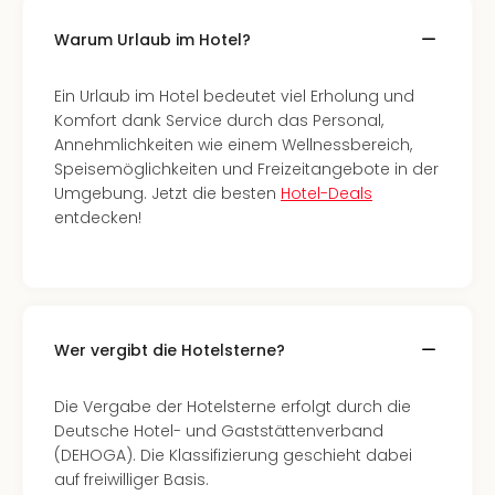
noc
Warum Urlaub im Hotel?
meh
Frei
Frei
Ein Urlaub im Hotel bedeutet viel Erholung und
Eur
Komfort dank Service durch das Personal,
Frei
Annehmlichkeiten wie einem Wellnessbereich,
Deu
Speisemöglichkeiten und Freizeitangebote in der
Frei
Umgebung. Jetzt die besten
Hotel-Deals
Nied
entdecken!
Frei
Öste
Frei
Fran
Musi
Wer vergibt die Hotelsterne?
&
Sho
Die Vergabe der Hotelsterne erfolgt durch die
Musi
Deutsche Hotel- und Gaststättenverband
Starl
(DEHOGA). Die Klassifizierung geschieht dabei
Expr
auf freiwilliger Basis.
Moul