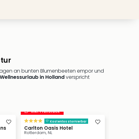
tur
n ragen an bunten Blumenbeeten empor und
Wellnessurlaub in Holland
verspricht
inkl. Frühstück
inkl. Frü
s
Kostenlos stornierbar
ans
Carlton Oasis Hotel
Sanadome
Nijmegen
Rotterdam, NL
Nijmegen, NL