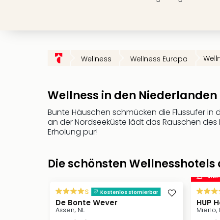
Well
Wellness
Wellness Europa
Wellness in den Niederlanden 
Bunte Häuschen schmücken die Flussufer in
an der Nordseeküste lädt das Rauschen des 
Erholung pur!
Die schönsten Wellnesshotels
inkl
s
Kostenlos stornierbar
De Bonte Wever
HUP H
Assen, NL
Mierlo, 