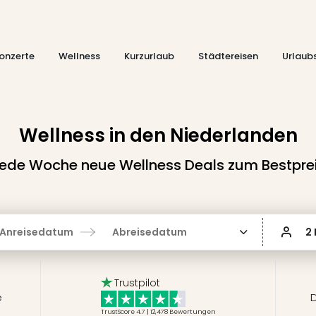
onzerte
Wellness
Kurzurlaub
Städtereisen
Urlaub
Wellness in den Niederlanden
ede Woche neue Wellness Deals zum Bestpre
Anreisedatum
Abreisedatum
2
Trustpilot
e
D
TrustScore 4.7 | 12,478
Bewertungen