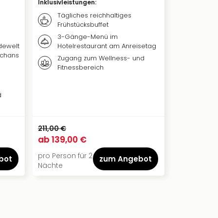
Inklusivleistungen
:
Inklusivleis
Tägliches reichhaltiges
Täglic
Frühstücksbuffet
reichh
3-Gänge-Menü im
Ganzt
adewelt
Hotelrestaurant am Anreisetag
Therm
schans
Zugang zum Wellness- und
Fitnessbereich
1 Paar
d
211,00 €
113,00 €
ab
139,00 €
ab
82,00
pro Person für 2
pro Person f
bot
zum Angebot
Nächte
Nacht