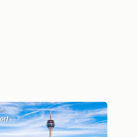
len
orf