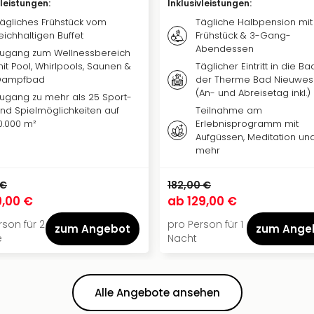
vleistungen
:
Inklusivleistungen
:
ägliches Frühstück vom
Tägliche Halbpension mit
eichhaltigen Buffet
Frühstück & 3-Gang-
Abendessen
ugang zum Wellnessbereich
it Pool, Whirlpools, Saunen &
Täglicher Eintritt in die B
Dampfbad
der Therme Bad Nieuwe
(An- und Abreisetag inkl.)
ugang zu mehr als 25 Sport-
nd Spielmöglichkeiten auf
Teilnahme am
0.000 m²
Erlebnisprogramm mit
Aufgüssen, Meditation un
mehr
 €
182,00 €
9,00 €
ab
129,00 €
rson für 2
pro Person für 1
zum Angebot
zum Ange
e
Nacht
Alle Angebote ansehen