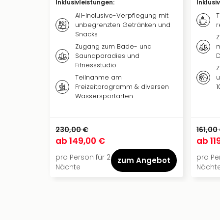
Inklusivleistungen
:
Inklusi
All-Inclusive-Verpflegung mit
T
unbegrenzten Getränken und
r
Snacks
Z
Zugang zum Bade- und
m
Saunaparadies und
Fitnessstudio
Z
Teilnahme am
u
Freizeitprogramm & diversen
1
Wassersportarten
230,00 €
161,00
ab
149,00 €
ab
11
pro Person für 2
pro Pe
zum Angebot
Nächte
Nächt