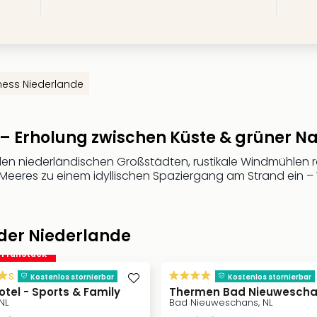
ness Niederlande
– Erholung zwischen Küste & grüner Na
 den niederländischen Großstädten, rustikale Windmühle
Meeres zu einem idyllischen Spaziergang am Strand ein –
 der Niederlande
. Frühstück
s
Kostenlos stornierbar
Kostenlos stornierbar
otel - Sports & Family
Thermen Bad Nieuwesch
NL
Bad Nieuweschans, NL