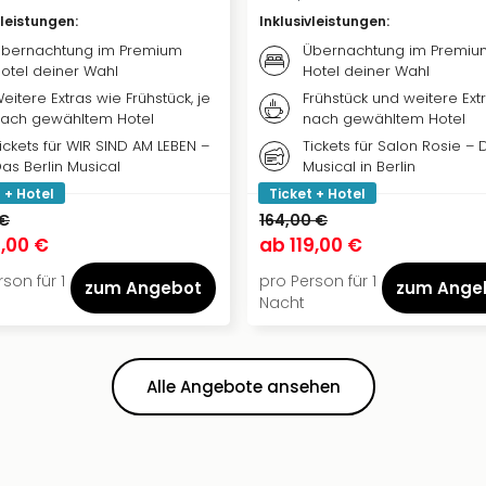
vleistungen
:
Inklusivleistungen
:
bernachtung im Premium
Übernachtung im Premiu
otel deiner Wahl
Hotel deiner Wahl
eitere Extras wie Frühstück, je
Frühstück und weitere Extr
ach gewähltem Hotel
nach gewähltem Hotel
ickets für WIR SIND AM LEBEN –
Tickets für Salon Rosie – 
as Berlin Musical
Musical in Berlin
 + Hotel
Ticket + Hotel
 €
164,00 €
,00 €
ab
119,00 €
son für 1
pro Person für 1
zum Angebot
zum Ange
Nacht
Alle Angebote ansehen