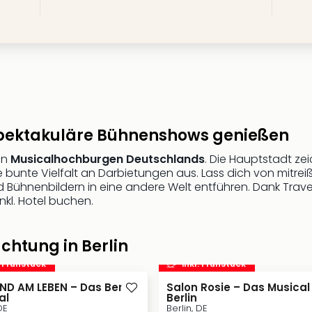
 spektakuläre Bühnenshows genießen
den
Musicalhochburgen Deutschlands
. Die Hauptstadt zei
bunte Vielfalt an Darbietungen aus. Lass dich von mit
hnenbildern in eine andere Welt entführen. Dank Travelc
nkl. Hotel buchen.
chtung in Berlin
. Frühstück
inkl. Frühstück
IND AM LEBEN – Das Berlin
Salon Rosie – Das Musical 
al
Berlin
DE
Berlin, DE