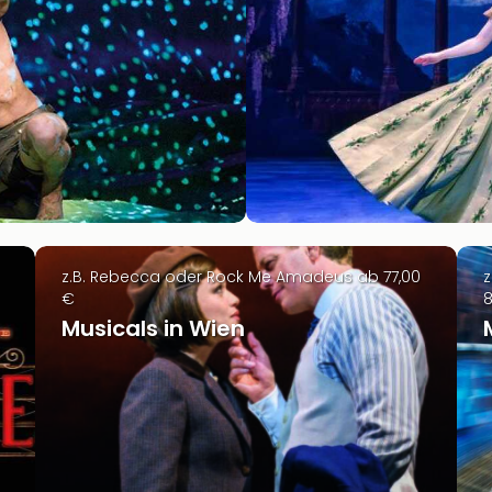
z.B. Rebecca oder Rock Me Amadeus ab 77,00
z
€
8
Musicals in Wien