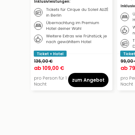
Inklusivleistungen
:
Inklusi
Tickets für Cirque du Soleil ALIZÉ
Ü
in Berlin
H
Übernachtung im Premium
W
Hotel deiner Wahl
n
Weitere Extras wie Frühstück, je
T
nach gewähltem Hotel
D
Ticket + Hotel
Ticket
136,00 €
99,00
ab
109,00 €
ab
79
pro Person für 1
pro Per
zum Angebot
Nacht
Nacht