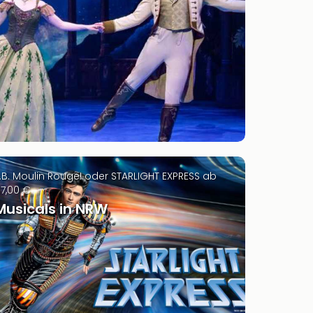
.B. Moulin Rouge! oder STARLIGHT EXPRESS ab
7,00 €
Musicals in NRW