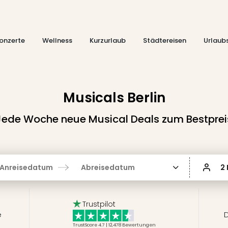
onzerte
Wellness
Kurzurlaub
Städtereisen
Urlaub
Musicals Berlin
Jede Woche neue Musical Deals zum Bestprei
Anreisedatum
Abreisedatum
2
Trustpilot
e
D
TrustScore 4.7 | 12,478
Bewertungen