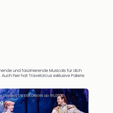
nende und faszinierende Musicals für dich
Auch hier hat Travelcircus exklusive Pakete
er Disneys DIE EISKÖNIGIN ab 95,00 €
rg