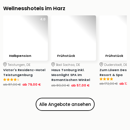
Ang
Wellnesshotels im Harz
Wass
Trop
4.0
Isla
The
Erdi
Rula
Bad
Sch
Halbpension
Frühstück
Frühstück
aqu
Teistungen, DE
Bad Sachsa, DE
Duderstadt, DE
The
Victor's Residenz-Hotel
Haus Tonburg inkl.
Zum Löwen Desig
Sins
Teistungenburg
Moonlight SPA im
Resort & Spa
alle
s
Romantischen Winkel
ab
172,00 €
ab
12
ab
87,00 €
ab
79,00 €
ab
80,00 €
ab
57,00 €
Ang
Zoo
&
Alle Angebote ansehen
Safa
Erle
Zoo
Han