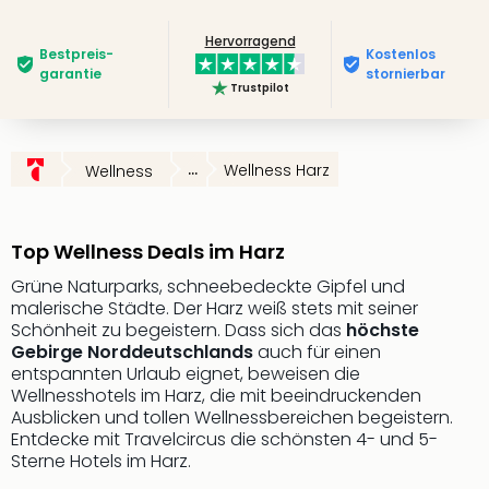
Slag
Hervorragend
Eftel
Bestpreis­
Kostenlos
LEG
garantie
stornierbar
Trustpilot
Deu
Parc
Astér
Rast
...
Wellness Harz
Wellness
Lan
Baye
Park
Top Wellness Deals im Harz
Plop
Deu
Grüne Naturparks, schneebedeckte Gipfel und
malerische Städte. Der Harz weiß stets mit seiner
(eh
Schönheit zu begeistern. Dass sich das
höchste
Holi
Gebirge Norddeutschlands
auch für einen
Park
entspannten Urlaub eignet, beweisen die
Tivol
Wellnesshotels im Harz, die mit beeindruckenden
Kop
Ausblicken und tollen Wellnessbereichen begeistern.
Futu
Entdecke mit Travelcircus die schönsten 4- und 5-
Bela
Sterne Hotels im Harz.
alle