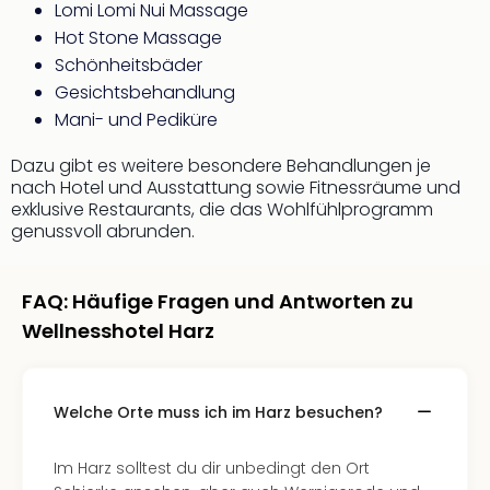
Lomi Lomi Nui Massage
Mer
Hot Stone Massage
Ben
Mus
Schönheitsbäder
Stut
Gesichtsbehandlung
Pors
Mani- und Pediküre
Mus
Auto
Dazu gibt es weitere besondere Behandlungen je
Wolf
nach Hotel und Ausstattung sowie Fitnessräume und
BM
exklusive Restaurants, die das Wohlfühlprogramm
genussvoll abrunden.
Mus
in
Mün
FAQ: Häufige Fragen und Antworten zu
Barb
Mus
Wellnesshotel Harz
Tec
Spey
alle
Welche Orte muss ich im Harz besuchen?
Ang
Auss
Im Harz solltest du dir unbedingt den Ort
Ga