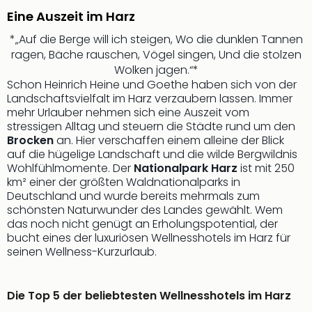
Qua
Eine Auszeit im Harz
Com
Club
*„Auf die Berge will ich steigen, Wo die dunklen Tannen
Pret
ragen, Bäche rauschen, Vögel singen, Und die stolzen
Wo
Wolken jagen.“*
alle
Schon Heinrich Heine und Goethe haben sich von der
Ang
Landschaftsvielfalt im Harz verzaubern lassen. Immer
mehr Urlauber nehmen sich eine Auszeit vom
TV
stressigen Alltag und steuern die Städte rund um den
Sho
Brocken
an. Hier verschaffen einem alleine der Blick
ZDF
auf die hügelige Landschaft und die wilde Bergwildnis
Fern
Wohlfühlmomente. Der
Nationalpark Harz
ist mit 250
in
km² einer der größten Waldnationalparks in
Main
Deutschland und wurde bereits mehrmals zum
Stef
schönsten Naturwunder des Landes gewählt. Wem
Raa
das noch nicht genügt an Erholungspotential, der
Sho
bucht eines der luxuriösen Wellnesshotels im Harz für
alle
seinen Wellness-Kurzurlaub.
Ang
Fest
Die Top 5 der beliebtesten Wellnesshotels im Harz
Dom