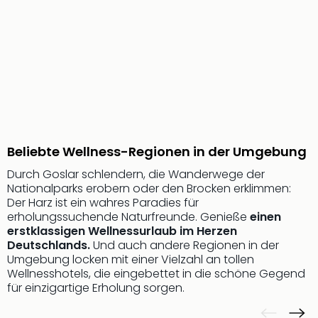
Sere
Park
Allw
Müns
Zoo
Leip
Safa
Beek
Ber
ZOO
Beliebte Wellness-Regionen in der Umgebung
Erle
Durch Goslar schlendern, die Wanderwege der
Gels
Nationalparks erobern oder den Brocken erklimmen:
Welt
Der Harz ist ein wahres Paradies für
Wal
erholungssuchende Naturfreunde. Genieße
einen
Nau
erstklassigen Wellnessurlaub im Herzen
Aqu
Deutschlands.
Und auch andere Regionen in der
Zool
Umgebung locken mit einer Vielzahl an tollen
Gar
Wellnesshotels, die eingebettet in die schöne Gegend
Berli
für einzigartige Erholung sorgen.
alle
Ang