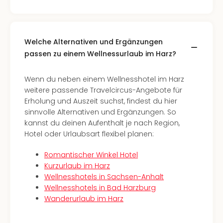
The
Sins
Bad
Sch
Welche Alternativen und Ergänzungen
Tau
passen zu einem Wellnessurlaub im Harz?
The
The
Eusk
Wenn du neben einem Wellnesshotel im Harz
Caro
weitere passende Travelcircus-Angebote für
The
Erholung und Auszeit suchst, findest du hier
Aqu
sinnvolle Alternativen und Ergänzungen. So
Prag
kannst du deinen Aufenthalt je nach Region,
Bali
Hotel oder Urlaubsart flexibel planen:
The
The
Romantischer Winkel Hotel
Bad
Kurzurlaub im Harz
Wöri
Wellnesshotels in Sachsen-Anhalt
Rula
Wellnesshotels in Bad Harzburg
Eur
Wanderurlaub im Harz
Karl
alle