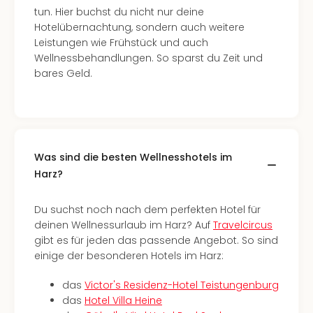
Ang
tun. Hier buchst du nicht nur deine
Spor
Hotelübernachtung, sondern auch weitere
Skiu
Leistungen wie Frühstück und auch
in
Wellnessbehandlungen. So sparst du Zeit und
Deu
bares Geld.
Skiu
in
Öste
Form
1
Was sind die besten Wellnesshotels im
Reis
Harz?
Konz
Konz
Pitbu
Du suchst noch nach dem perfekten Hotel für
Karo
deinen Wellnessurlaub im Harz? Auf
Travelcircus
G
gibt es für jeden das passende Angebot. So sind
Back
einige der besonderen Hotels im Harz:
Boy
Disn
das
Victor's Residenz-Hotel Teistungenburg
in
das
Hotel Villa Heine