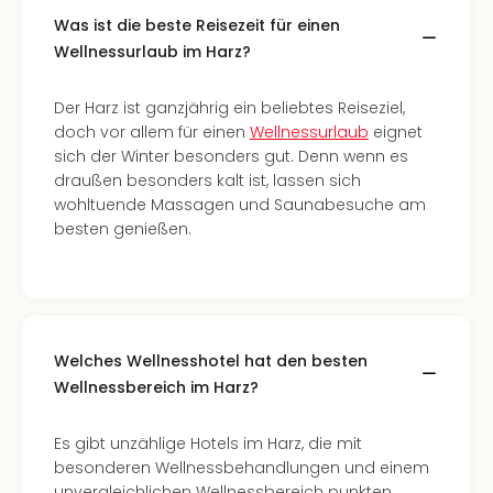
in
Was ist die beste Reisezeit für einen
Köln
Wellnessurlaub im Harz?
Konz
in
Der Harz ist ganzjährig ein beliebtes Reiseziel,
Düss
doch vor allem für einen
Wellnessurlaub
eignet
Well
sich der Winter besonders gut. Denn wenn es
Well
draußen besonders kalt ist, lassen sich
Deu
wohltuende Massagen und Saunabesuche am
Allg
besten genießen.
Baye
Wal
Baye
Bod
Harz
Nor
Welches Wellnesshotel hat den besten
NRW
Wellnessbereich im Harz?
Ost
Sch
Es gibt unzählige Hotels im Harz, die mit
alle
besonderen Wellnessbehandlungen und einem
Ang
unvergleichlichen Wellnessbereich punkten.