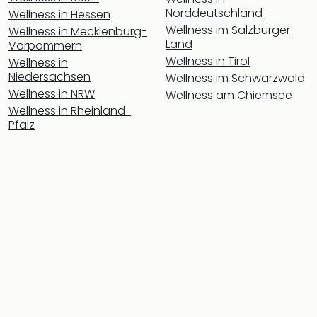
Thea
Norddeutschland
Wellness in Hessen
ABB
Wellness im Salzburger
Wellness in Mecklenburg-
Voy
Land
Vorpommern
in
Wellness in Tirol
Wellness in
Lon
Niedersachsen
Wellness im Schwarzwald
Harr
Wellness in NRW
Wellness am Chiemsee
Pott
Wellness in Rheinland-
Thea
Pfalz
Lon
GOP
Vari
Thea
Frie
Pala
Berli
Fest
Neu
Fest
Bad
Bad