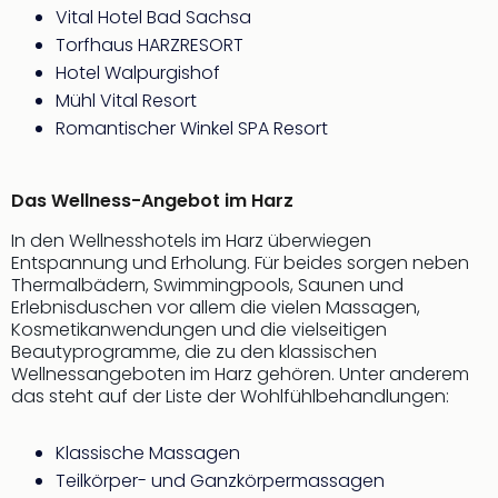
Fest
Vital Hotel Bad Sachsa
Stör
Torfhaus HARZRESORT
Fest
Hotel Walpurgishof
Mus
Fuld
Mühl Vital Resort
Are
Romantischer Winkel SPA Resort
di
Ver
alle
Das Wellness-Angebot im Harz
Ang
In den Wellnesshotels im Harz überwiegen
Musi
Entspannung und Erholung. Für beides sorgen neben
Musi
Thermalbädern, Swimmingpools, Saunen und
Ham
Erlebnisduschen vor allem die vielen Massagen,
alle
Kosmetikanwendungen und die vielseitigen
Ang
Beautyprogramme, die zu den klassischen
Kultu
Wellnessangeboten im Harz gehören. Unter anderem
&
das steht auf der Liste der Wohlfühlbehandlungen:
Spor
Mus
Klassische Massagen
Tec
Teilkörper- und Ganzkörpermassagen
Sins