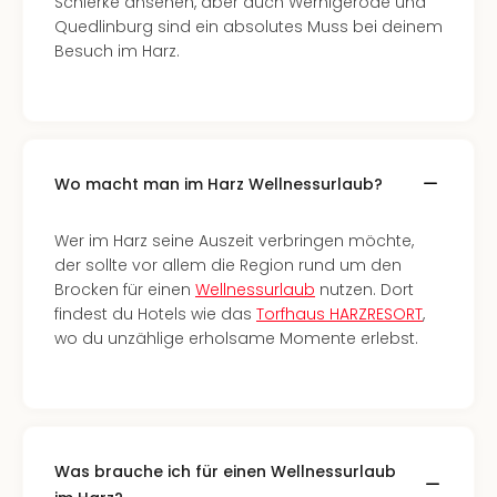
Schierke ansehen, aber auch Wernigerode und
Of
Quedlinburg sind ein absolutes Muss bei deinem
Thro
Besuch im Harz.
Stud
Tour
Swar
Krist
Mini
Wun
Wo macht man im Harz Wellnessurlaub?
Ham
War
Wer im Harz seine Auszeit verbringen möchte,
Bros.
der sollte vor allem die Region rund um den
Stud
Brocken für einen
Wellnessurlaub
nutzen. Dort
Tour
findest du Hotels wie das
Torfhaus HARZRESORT
,
Lon
wo du unzählige erholsame Momente erlebst.
–
The
Mak
of
Harr
Pott
Was brauche ich für einen Wellnessurlaub
An