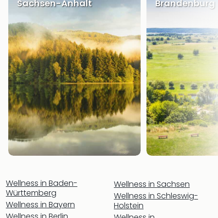
Sch
Sachsen-Anhalt
Brandenburg
und
das
Biest
Wie
Mari
Ther
Sta
Ente
Das
Pha
der
Ope
Köln
Tan
der
Vam
alle
Wellness in Baden-
Wellness in Sachsen
Württemberg
Ang
Wellness in Schleswig-
Sho
Wellness in Bayern
Holstein
&
Wellness in Berlin
Wellness in