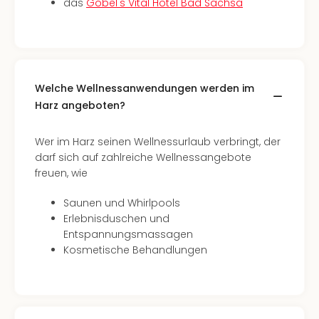
Con
das
Göbel's Vital Hotel Bad Sachsa
Schl
Sch
Konz
alle
Ang
Welche Wellnessanwendungen werden im
Fest
Harz angeboten?
Glüc
Insel
Wer im Harz seinen Wellnessurlaub verbringt, der
Mer
darf sich auf zahlreiche Wellnessangebote
Lun
freuen, wie
Black
Festi
Saunen und Whirlpools
Nibiri
Erlebnisduschen und
Festi
Entspannungsmassagen
Ikar
Kosmetische Behandlungen
Festi
alle
Ang
Loca
Konz