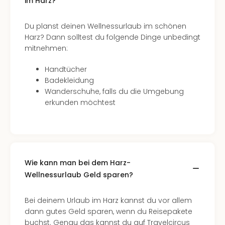
im Harz?
Even
at
Du planst deinen Wellnessurlaub im schönen
War
Harz? Dann solltest du folgende Dinge unbedingt
Bros.
mitnehmen:
Stud
Tour
Handtücher
Lon
Badekleidung
–
Wanderschuhe, falls du die Umgebung
The
erkunden möchtest
Mak
of
Harr
Pott
Form
Wie kann man bei dem Harz-
1
Wellnessurlaub Geld sparen?
Die
Auss
Imme
Bei deinem Urlaub im Harz kannst du vor allem
Auss
dann gutes Geld sparen, wenn du Reisepakete
alle
buchst. Genau das kannst du auf Travelcircus