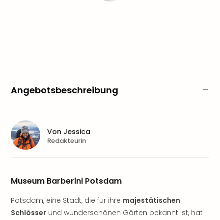
Sere
Park
Allw
Müns
Zoo
Leip
Safa
Beek
Ber
Angebotsbeschreibung
ZOO
Erle
Gels
Welt
Von
Jessica
Redakteurin
Wal
Nau
Aqu
Zool
Museum Barberini Potsdam
Gar
Berli
Potsdam, eine Stadt, die für ihre
majestätischen
alle
Schlösser
und wunderschönen Gärten bekannt ist, hat
Ang