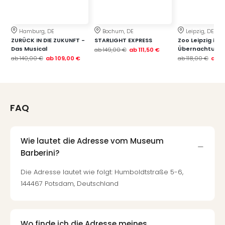
Qua
Com
Club
Hamburg, DE
Bochum, DE
Leipzig, DE
Pret
ZURÜCK IN DIE ZUKUNFT -
STARLIGHT EXPRESS
Zoo Leipzig inkl.
Wo
Das Musical
Übernachtung 
ab
149,00 €
ab
111,50 €
alle
ab
140,00 €
ab
109,00 €
ab
118,00 €
ab
7
Ang
TV
Sho
ZDF
FAQ
Fern
in
Main
Wie lautet die Adresse vom Museum
Stef
Barberini?
Raa
Sho
Die Adresse lautet wie folgt: Humboldtstraße 5-6,
alle
144467 Potsdam, Deutschland
Ang
Fest
Dom
Wo finde ich die Adresse meines