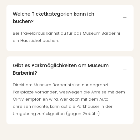
Mer
Ben
Welche Ticketkategorien kann ich
Mus
buchen?
Stut
Pors
Bei Travelcircus kannst du für das Museum Barberini
Mus
ein Hausticket buchen.
Auto
Wolf
BM
Gibt es Parkmöglichkeiten am Museum
Mus
in
Barberini?
Mün
Direkt am Museum Barberini sind nur begrenzt
Barb
Parkplätze vorhanden, weswegen die Anreise mit dem
Mus
ÖPNV empfohlen wird. Wer doch mit dem Auto
Tec
anreisen möchte, kann auf die Parkhäuser in der
Spey
Umgebung zurückgreifen (gegen Gebühr).
alle
Ang
Auss
Ga