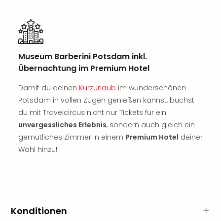
Sch
und
das
Biest
Wie
Mari
Museum Barberini Potsdam inkl.
Ther
Übernachtung im Premium Hotel
Sta
Ente
Damit du deinen
Kurzurlaub
im wunderschönen
Das
Potsdam in vollen Zügen genießen kannst, buchst
Pha
du mit Travelcircus nicht nur Tickets für ein
der
unvergessliches Erlebnis
, sondern auch gleich ein
Ope
gemütliches Zimmer in einem
Premium Hotel
deiner
Köln
Wahl hinzu!
Tan
der
Vam
alle
Ang
Sho
Konditionen
&