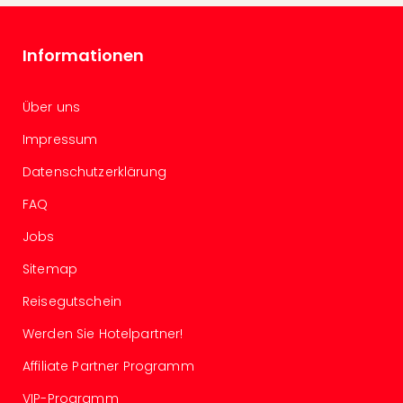
Of
Thro
Stud
Informationen
Tour
Swar
Krist
Über uns
Mini
Impressum
Wun
Ham
Datenschutzerklärung
War
Bros.
FAQ
Stud
Jobs
Tour
Lon
Sitemap
–
Reisegutschein
The
Mak
Werden Sie Hotelpartner!
of
Harr
Affiliate Partner Programm
Pott
VIP-Programm
An