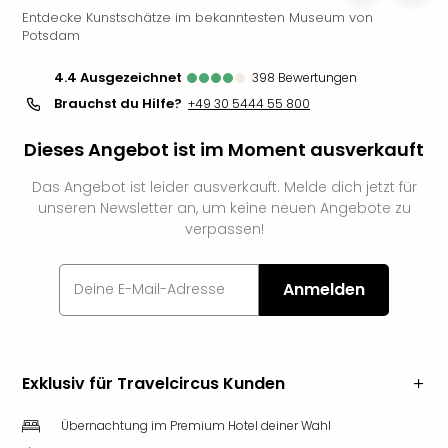
Entdecke Kunstschätze im bekanntesten Museum von
Slag
Potsdam
Eftel
LEG
4.4
ausgezeichnet
398
Bewertungen
Deu
Brauchst du Hilfe?
+49 30 5444 55 800
Parc
Astér
Dieses Angebot ist im Moment ausverkauft
Rast
Lan
Das Angebot ist leider ausverkauft. Melde dich jetzt für
Baye
unseren Newsletter an, um keine neuen Angebote zu
Park
verpassen!
Plop
Deu
(eh
Anmelden
Holi
Park
Tivol
Kop
Exklusiv für Travelcircus Kunden
Futu
Bela
Übernachtung im Premium Hotel deiner Wahl
alle