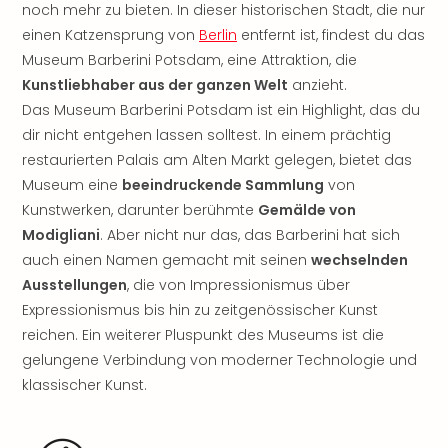
noch mehr zu bieten. In dieser historischen Stadt, die nur
noc
einen Katzensprung von
Berlin
entfernt ist, findest du das
meh
Museum Barberini Potsdam, eine Attraktion, die
Frei
Frei
Kunstliebhaber aus der ganzen Welt
anzieht.
Eur
Das Museum Barberini Potsdam ist ein Highlight, das du
Frei
dir nicht entgehen lassen solltest. In einem prächtig
Deu
restaurierten Palais am Alten Markt gelegen, bietet das
Frei
Museum eine
beeindruckende Sammlung
von
Nied
Kunstwerken, darunter berühmte
Gemälde von
Frei
Modigliani
. Aber nicht nur das, das Barberini hat sich
Öste
Frei
auch einen Namen gemacht mit seinen
wechselnden
Fran
Ausstellungen
, die von Impressionismus über
Musi
Expressionismus bis hin zu zeitgenössischer Kunst
&
reichen. Ein weiterer Pluspunkt des Museums ist die
Sho
gelungene Verbindung von moderner Technologie und
Musi
klassischer Kunst.
Starl
Expr
Moul