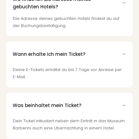
Fest
Stör
gebuchten Hotels?
Fest
Die Adresse deines gebuchten Hotels findest du auf
Mus
der Buchungsbestätigung.
Fuld
Are
di
Ver
Wann erhalte ich mein Ticket?
alle
Ang
Musi
Deine E-Tickets erhältst du bis 7 Tage vor Anreise per
Musi
E-Mail.
Ham
alle
Ang
Kultu
Was beinhaltet mein Ticket?
&
Spor
Dein Ticket inkludiert neben dem Eintritt in das Museum
Mus
Barberini auch eine Übernachtung in einem Hotel.
Tec
Sins