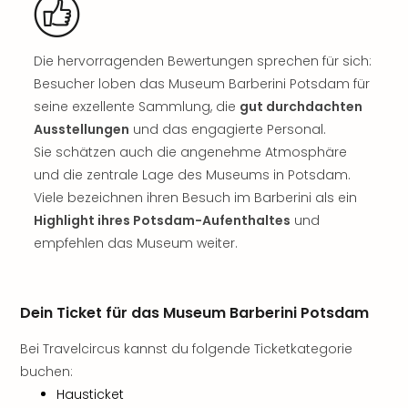
Rou
Das
Musi
Die hervorragenden Bewertungen sprechen für sich:
Köni
Besucher loben das Museum Barberini Potsdam für
der
seine exzellente Sammlung, die
gut durchdachten
Löw
Die
Ausstellungen
und das engagierte Personal.
Eisk
Sie schätzen auch die angenehme Atmosphäre
Tarz
und die zentrale Lage des Museums in Potsdam.
MJ
Viele bezeichnen ihren Besuch im Barberini als ein
–
Highlight ihres Potsdam-Aufenthaltes
und
Das
empfehlen das Museum weiter.
Mich
Jac
Musi
Der
Dein Ticket für das Museum Barberini Potsdam
Teuf
Bei Travelcircus kannst du folgende Ticketkategorie
träg
Pra
buchen:
Die
Hausticket