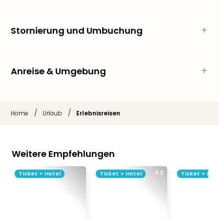
Thea
ABB
Voy
Stornierung und Umbuchung
in
Lon
Harr
Anreise & Umgebung
Pott
Thea
Lon
GOP
/
/
Home
Urlaub
Erlebnisreisen
Vari
Thea
Frie
Pala
Weitere Empfehlungen
Berli
Fest
4.2
Ticket + Hotel
Ticket + Hotel
Ticket + Hot
Neu
Fest
Bad
Bad