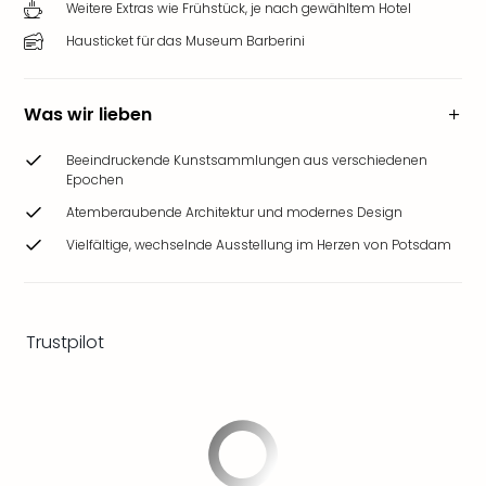
Weitere Extras wie Frühstück, je nach gewähltem Hotel
Ang
Wass
Hausticket für das Museum Barberini
Trop
Isla
The
Was wir lieben
Erdi
Rula
Beeindruckende Kunstsammlungen aus verschiedenen
Bad
Epochen
Sch
Atemberaubende Architektur und modernes Design
aqu
Vielfältige, wechselnde Ausstellung im Herzen von Potsdam
The
Sins
alle
Ang
Trustpilot
Zoo
&
Safa
Erle
Zoo
Han