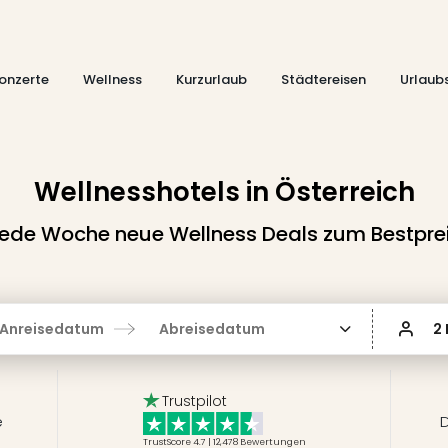
onzerte
Wellness
Kurzurlaub
Städtereisen
Urlaub
Wellnesshotels in Österreich
ede Woche neue Wellness Deals zum Bestpre
Anreisedatum
Abreisedatum
2
Trustpilot
e
D
TrustScore 4.7 | 12,478
Bewertungen