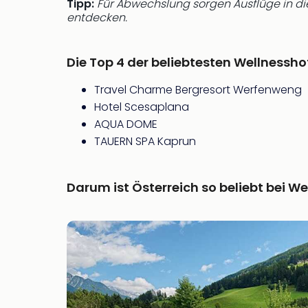
Tipp:
Für Abwechslung sorgen Ausflüge in di
entdecken.
Die Top 4 der beliebtesten Wellnesshot
Travel Charme Bergresort Werfenweng
Hotel Scesaplana
AQUA DOME
TAUERN SPA Kaprun
Darum ist Österreich so beliebt bei W