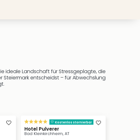
e ideale Landschaft für Stressgeplagte, die
der Steiermark entscheidst – für Abwechslung
t.
inkl. Frü
Kostenlos stornierbar
Hotel Pulverer
Alpenhotel
Bad Kleinkirchheim, AT
Pertisau, AT