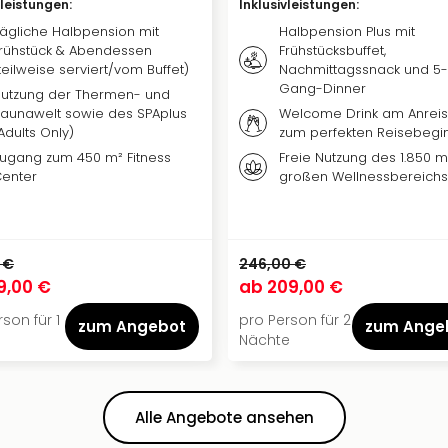
vleistungen
:
Inklusivleistungen
:
ägliche Halbpension mit
Halbpension Plus mit
rühstück & Abendessen
Frühstücksbuffet,
teilweise serviert/vom Buffet)
Nachmittagssnack und 5-
Gang-Dinner
utzung der Thermen- und
aunawelt sowie des SPAplus
Welcome Drink am Anrei
Adults Only)
zum perfekten Reisebegi
ugang zum 450 m² Fitness
Freie Nutzung des 1.850 m
enter
großen Wellnessbereichs
 €
246,00 €
9,00 €
ab
209,00 €
son für 1
pro Person für 2
zum Angebot
zum Ange
Nächte
Alle Angebote ansehen