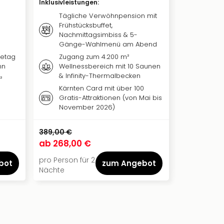
Inklusivleistungen
:
Inklusivleis
Tägliche Verwöhnpension mit
Täglic
Frühstücksbuffet,
reichh
Nachmittagsimbiss & 5-
Zugan
Gänge-Wahlmenü am Abend
mit 5 
setag
Zugang zum 4.200 m²
Natur
nn
Wellnessbereich mit 10 Saunen
Achens
& Infinity-Thermalbecken
²
Verkeh
Kärnten Card mit über 100
Rabat
Gratis-Attraktionen (von Mai bis
November 2026)
389,00 €
287,00 €
ab
268,00 €
ab
149,00
pro Person für 2
pro Person 
bot
zum Angebot
Nächte
Nächte