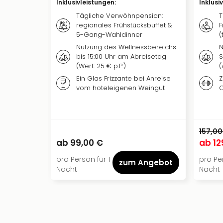
Inklusivleistungen
:
Inklusi
Tägliche Verwöhnpension:
T
regionales Frühstücksbuffet &
F
5-Gang-Wahldinner
(
Nutzung des Wellnessbereichs
N
bis 15:00 Uhr am Abreisetag
S
(Wert: 25 € p.P.)
(
Ein Glas Frizzante bei Anreise
Z
vom hoteleigenen Weingut
C
157,00
ab
99,00 €
ab
12
pro Person für 1
pro Per
zum Angebot
Nacht
Nacht