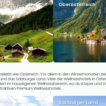
Oberösterreich
 beliebt wie Österreich. Vor allem in den Wintermonaten z
und das Salzburger Land. Viele der Wellnesshotels in Öste
en im hauseigenen Wellnessbereich, wo du Körper und Geis
raktiven Premium Wellnesshotels.
Salzburger Land