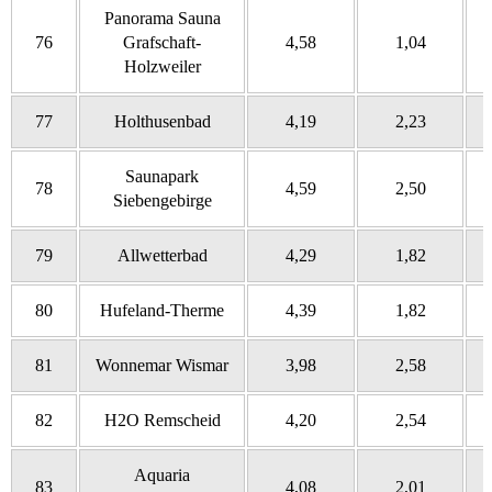
Panorama Sauna
76
Grafschaft-
4,58
1,04
Holzweiler
77
Holthusenbad
4,19
2,23
Saunapark
78
4,59
2,50
Siebengebirge
79
Allwetterbad
4,29
1,82
80
Hufeland-Therme
4,39
1,82
81
Wonnemar Wismar
3,98
2,58
82
H2O Remscheid
4,20
2,54
Aquaria
83
4,08
2,01