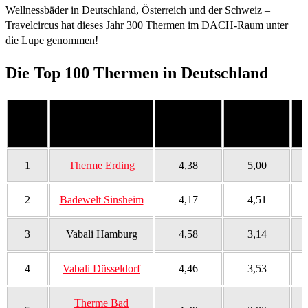
Wellnessbäder in Deutschland, Österreich und der Schweiz –
Travelcircus hat dieses Jahr 300 Thermen im DACH-Raum unter
die Lupe genommen!
Die Top 100 Thermen in Deutschland
Platz
Therme
Beliebtheit
Nachfrage
B
1
Therme Erding
4,38
5,00
2
Badewelt Sinsheim
4,17
4,51
3
Vabali Hamburg
4,58
3,14
4
Vabali Düsseldorf
4,46
3,53
Therme Bad