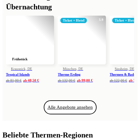
Übernachtung
3.9
Ticket + Hotel
Ticket + Hotel
Frühstück
Krausnick, DE
München, DE
Sinsheim, DE
Tropical Islands
Therme Erding
Thermen & Badewel
ab
81,00 €
ab
48,50 €
ab
132,00 €
ab
99,00 €
ab
122,00 €
ab
79,0
Alle Angebote ansehen
Beliebte Thermen-Regionen