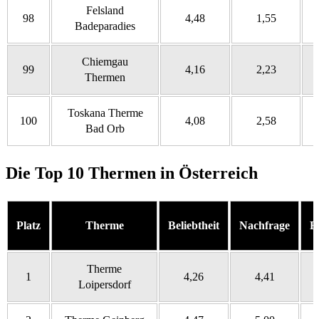
Felsland
98
4,48
1,55
Badeparadies
Chiemgau
99
4,16
2,23
Thermen
Toskana Therme
100
4,08
2,58
Bad Orb
Die Top 10 Thermen in Österreich
Platz
Therme
Beliebtheit
Nachfrage
B
Therme
1
4,26
4,41
Loipersdorf