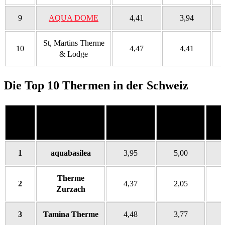
9
AQUA DOME
4,41
3,94
St, Martins Therme
10
4,47
4,41
& Lodge
Die Top 10 Thermen in der Schweiz
Platz
Therme
Beliebtheit
Nachfrage
Bek
1
aquabasilea
3,95
5,00
Therme
2
4,37
2,05
Zurzach
3
Tamina Therme
4,48
3,77