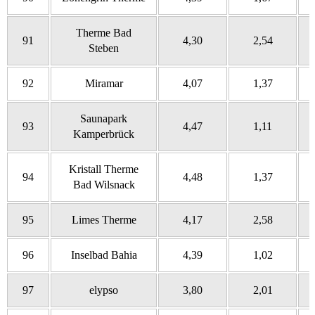
Therme Bad
91
4,30
2,54
Steben
92
Miramar
4,07
1,37
Saunapark
93
4,47
1,11
Kamperbrück
Kristall Therme
94
4,48
1,37
Bad Wilsnack
95
Limes Therme
4,17
2,58
96
Inselbad Bahia
4,39
1,02
97
elypso
3,80
2,01