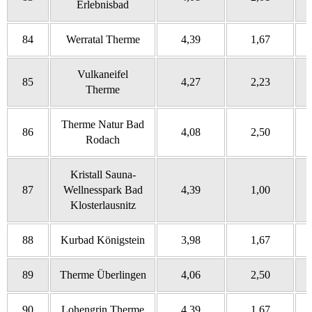
Erlebnisbad
84
Werratal Therme
4,39
1,67
Vulkaneifel
85
4,27
2,23
Therme
Therme Natur Bad
86
4,08
2,50
Rodach
Kristall Sauna-
87
Wellnesspark Bad
4,39
1,00
Klosterlausnitz
88
Kurbad Königstein
3,98
1,67
89
Therme Überlingen
4,06
2,50
90
Lohengrin Therme
4,39
1,67