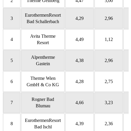
2
Therme Geinberg
4,47
5,00
EurothermenResort
3
4,29
2,96
Bad Schallerbach
Avita Therme
4
4,49
1,12
Resort
Alpentherme
5
4,38
2,96
Gastein
Therme Wien
6
4,28
2,75
GmbH & Co KG
Rogner Bad
7
4,66
3,23
Blumau
EurothermenResort
8
4,39
2,36
Bad Ischl