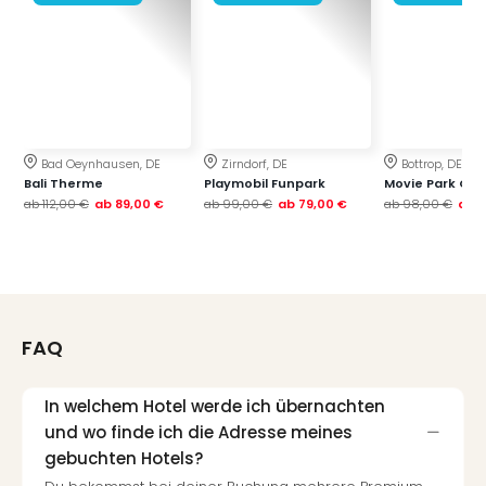
Fest
Stör
Fest
Mus
Fuld
Are
di
Bad Oeynhausen, DE
Zirndorf, DE
Bottrop, DE
Ver
Bali Therme
Playmobil Funpark
Movie Park Ge
alle
ab
112,00 €
ab
89,00 €
ab
99,00 €
ab
79,00 €
ab
98,00 €
ab
7
Ang
Musi
Musi
Ham
alle
Ang
FAQ
Kultu
&
Spor
In welchem Hotel werde ich übernachten
Mus
und wo finde ich die Adresse meines
Tec
gebuchten Hotels?
Sins