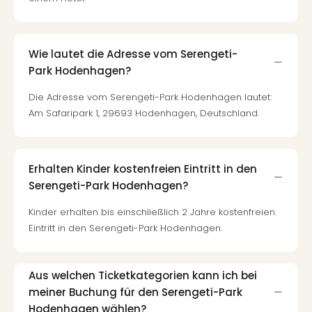
Of
Thro
Stud
Tour
Wie lautet die Adresse vom Serengeti-
Swar
Park Hodenhagen?
Krist
Mini
Die Adresse vom Serengeti-Park Hodenhagen lautet:
Wun
Am Safaripark 1, 29693 Hodenhagen, Deutschland.
Ham
War
Bros.
Erhalten Kinder kostenfreien Eintritt in den
Stud
Serengeti-Park Hodenhagen?
Tour
Lon
Kinder erhalten bis einschließlich 2 Jahre kostenfreien
–
Eintritt in den Serengeti-Park Hodenhagen.
The
Mak
of
Aus welchen Ticketkategorien kann ich bei
Harr
meiner Buchung für den Serengeti-Park
Pott
Hodenhagen wählen?
An