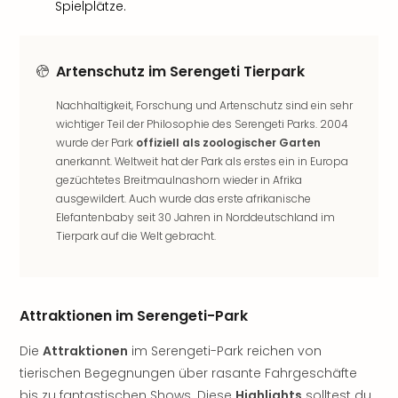
Spielplätze.
Rou
Das
Musi
Köni
Artenschutz im Serengeti Tierpark
der
Löw
Nachhaltigkeit, Forschung und Artenschutz sind ein sehr
wichtiger Teil der Philosophie des Serengeti Parks. 2004
Die
wurde der Park
offiziell als zoologischer Garten
Eisk
anerkannt. Weltweit hat der Park als erstes ein in Europa
Tarz
gezüchtetes Breitmaulnashorn wieder in Afrika
MJ
ausgewildert. Auch wurde das erste afrikanische
–
Elefantenbaby seit 30 Jahren in Norddeutschland im
Das
Tierpark auf die Welt gebracht.
Mich
Jac
Musi
Der
Attraktionen im Serengeti-Park
Teuf
träg
Die
Attraktionen
im Serengeti-Park reichen von
Pra
tierischen Begegnungen über rasante Fahrgeschäfte
Die
bis zu fantastischen Shows. Diese
Highlights
solltest du