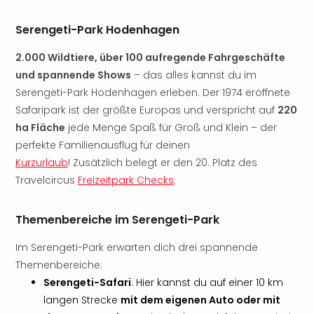
Sere
Park
Serengeti-Park Hodenhagen
Allw
Müns
2.000 Wildtiere, über 100 aufregende Fahrgeschäfte
Zoo
und spannende Shows
– das alles kannst du im
Leip
Serengeti-Park Hodenhagen erleben. Der 1974 eröffnete
Safa
Safaripark ist der größte Europas und verspricht auf
220
Beek
Ber
ha Fläche
jede Menge Spaß für Groß und Klein – der
ZOO
perfekte Familienausflug für deinen
Erle
Kurzurlaub
! Zusätzlich belegt er den 20. Platz des
Gels
Travelcircus
Freizeitpark Checks
.
Welt
Wal
Nau
Themenbereiche im Serengeti-Park
Aqu
Im Serengeti-Park erwarten dich drei spannende
Zool
Gar
Themenbereiche:
Berli
Serengeti-Safari
: Hier kannst du auf einer 10 km
alle
langen Strecke
mit dem eigenen Auto oder mit
Ang