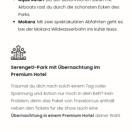
Thea
Airboats rast du durch die schönsten Ecken des
ABB
Parks.
Voy
Mokara
: Mit zwei spektakulären Abfahrten geht es
in
bei der Mokara Wildwasserbahn ins kühle Nass.
Lon
Harr
Pott
Thea
Lon
GOP
Serengeti-Park mit Übernachtung im
Vari
Premium Hotel
Thea
Frie
Träumst du dich nach solch einem Tag voller
Pala
Spannung und Action nur noch in dein Bett? Kein
Berli
Problem, denn das Paket von Travelcircus enthält
Fest
neben den Tickets für die Show auch eine
Neu
Fest
Übernachtung in einem Premium Hotel
deiner Wahl.
Bad
Bad