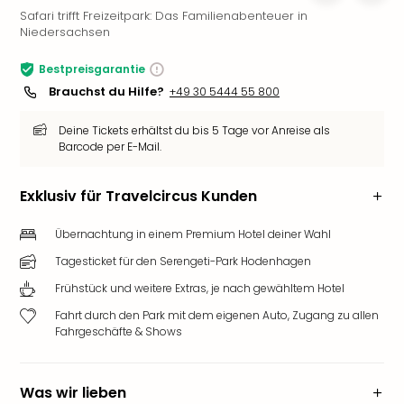
Safari trifft Freizeitpark: Das Familienabenteuer in
Slag
Niedersachsen
Eftel
LEG
Bestpreisgarantie
Deu
Brauchst du Hilfe?
+49 30 5444 55 800
Parc
Astér
Deine Tickets erhältst du bis 5 Tage vor Anreise als
Rast
Barcode per E-Mail.
Lan
Baye
Exklusiv für Travelcircus Kunden
Park
Plop
Übernachtung in einem Premium Hotel deiner Wahl
Deu
(eh
Tagesticket für den Serengeti-Park Hodenhagen
Holi
Frühstück und weitere Extras, je nach gewähltem Hotel
Park
Tivol
Fahrt durch den Park mit dem eigenen Auto, Zugang zu allen
Fahrgeschäfte & Shows
Kop
Futu
Bela
Was wir lieben
alle