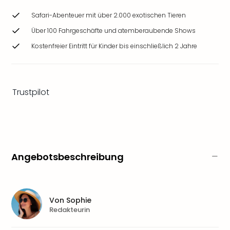
Ang
Safari-Abenteuer mit über 2.000 exotischen Tieren
Wass
Trop
Über 100 Fahrgeschäfte und atemberaubende Shows
Isla
Kostenfreier Eintritt für Kinder bis einschließlich 2 Jahre
The
Erdi
Rula
Bad
Trustpilot
Sch
aqu
The
Sins
alle
Ang
Angebotsbeschreibung
Zoo
&
Safa
Erle
Von
Sophie
Zoo
Redakteurin
Han