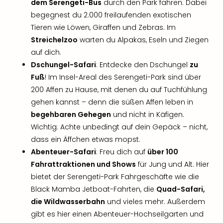
dem Serengeti-Bus
durch den Park fahren. Dabei
noc
begegnest du 2.000 freilaufenden exotischen
meh
Tieren wie Löwen, Giraffen und Zebras. Im
Frei
Streichelzoo
warten du Alpakas, Eseln und Ziegen
Frei
auf dich.
Eur
Frei
Dschungel-Safari
: Entdecke den Dschungel
zu
Deu
Fuß
! Im Insel-Areal des Serengeti-Park sind über
Frei
200 Affen zu Hause, mit denen du auf Tuchfühlung
Nied
gehen kannst – denn die süßen Affen leben in
Frei
begehbaren Gehegen
und nicht in Käfigen.
Öste
Wichtig: Achte unbedingt auf dein Gepäck – nicht,
Frei
dass ein Äffchen etwas mopst.
Fran
Musi
Abenteuer-Safari
: Freu dich auf
über 100
&
Fahrattraktionen und Shows
für Jung und Alt. Hier
Sho
bietet der Serengeti-Park Fahrgeschäfte wie die
Musi
Black Mamba Jetboat-Fahrten, die
Quad-Safari,
Starl
die Wildwasserbahn
und vieles mehr. Außerdem
Expr
gibt es hier einen Abenteuer-Hochseilgarten und
Moul