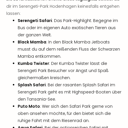
Sch
dir im Serengeti-Park Hodenhagen keinesfalls entgehen
und
das
lassen:
Biest
Serengeti Safari
: Das Park-Highlight: Begegne im
Wie
Bus oder im eigenen Auto exotischen Tieren aus
Mari
der ganzen Welt.
Ther
Black Mamba
: In den Black Mamba Jetboats
Sta
musst du auf dem reißenden Fluss der Schwarzen
Ente
Mamba entkommen.
Das
Pha
Kumba Twister
: Der Kumba Twister lässt die
der
Serengeti Park Besucher vor Angst und Spaß
Ope
gleichermaßen kreischen.
Köln
Splash Safari
: Bei der rasanten Splash Safari im
Tan
Serengeti Park geht es mit Highspeed-Booten über
der
den Tansania-See.
Vam
Puto Moto
: Wer sich den Safari Park gerne von
alle
oben ansehen möchte, für den bietet sich die
Ang
Sho
ruhige Fahrt mit dem Riesenrad an.
&
Aqua Safari
: Bei der actionreichen Safari mit