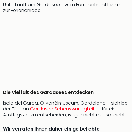
Unterkunft am Gardasee - vom Familienhotel bis hin
noc
zur Ferienanlage.
meh
Frei
Frei
Eur
Frei
Deu
Frei
Nied
Frei
Öste
Frei
Fran
Musi
Die Vielfalt des Gardasees entdecken
&
Sho
Isola del Garda, Olivenölmuseum, Gardaland – sich bei
der Fülle an
Gardasee Sehenswürdigkeiten
für ein
Musi
Ausflugsziel zu entscheiden, ist gar nicht mal so leicht.
Starl
Expr
Moul
Wir verraten Ihnen daher einige beliebte