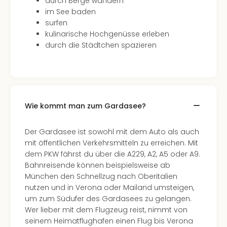
durch Berge wandern
Mer
im See baden
Ben
surfen
Mus
kulinarische Hochgenüsse erleben
Stut
durch die Städtchen spazieren
Pors
Mus
Auto
Wolf
BM
Wie kommt man zum Gardasee?
Mus
in
Mün
Der Gardasee ist sowohl mit dem Auto als auch
Barb
mit öffentlichen Verkehrsmitteln zu erreichen. Mit
Mus
dem PKW fährst du über die A229, A2, A5 oder A9.
Tec
Bahnreisende können beispielsweise ab
Spey
München den Schnellzug nach Oberitalien
alle
nutzen und in Verona oder Mailand umsteigen,
Ang
um zum Südufer des Gardasees zu gelangen.
Auss
Wer lieber mit dem Flugzeug reist, nimmt von
Ga
seinem Heimatflughafen einen Flug bis Verona