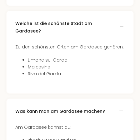
Fest
Stör
Fest
Mus
Welche ist die schönste Stadt am
Fuld
Gardasee?
Are
di
Zu den schönsten Orten am Gardasee gehören:
Ver
alle
Limone sul Garda
Ang
Malcesine
Musi
Riva del Garda
Musi
Ham
alle
Ang
Kultu
&
Was kann man am Gardasee machen?
Spor
Mus
Am Gardasee kannst du:
Tec
Sins