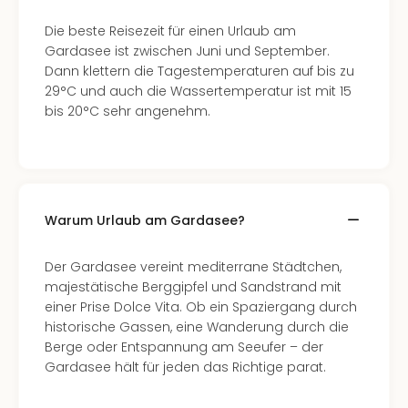
Qua
Com
Die beste Reisezeit für einen Urlaub am
Club
Gardasee ist zwischen Juni und September.
Pret
Dann klettern die Tagestemperaturen auf bis zu
Wo
29°C und auch die Wassertemperatur ist mit 15
alle
bis 20°C sehr angenehm.
Ang
TV
Sho
ZDF
Fern
Warum Urlaub am Gardasee?
in
Main
Stef
Der Gardasee vereint mediterrane Städtchen,
Raa
majestätische Berggipfel und Sandstrand mit
Sho
einer Prise Dolce Vita. Ob ein Spaziergang durch
alle
historische Gassen, eine Wanderung durch die
Ang
Berge oder Entspannung am Seeufer – der
Fest
Gardasee hält für jeden das Richtige parat.
Dom