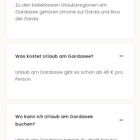
Zu den beliebtesten Urlaubsregionen am
Even
Gardasee gehören Limone sul Garda und Riva
at
del Garda.
War
Bros.
Stud
Tour
Lon
–
Was kostet Urlaub am Gardasee?
The
Mak
Urlaub am Gardasee gibt es schon ab 46 € pro
of
Person.
Harr
Pott
Form
1
Die
Auss
Wo kann ich Urlaub am Gardasee
Imme
buchen?
Auss
alle