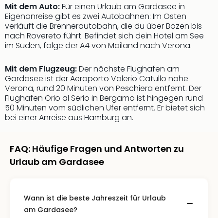
Mit dem Auto:
Für einen Urlaub am Gardasee in
Thea
Eigenanreise gibt es zwei Autobahnen: Im Osten
ABB
verläuft die Brennerautobahn, die du über Bozen bis
Voy
nach Rovereto führt. Befindet sich dein Hotel am See
in
im Süden, folge der A4 von Mailand nach Verona.
Lon
Harr
Mit dem Flugzeug:
Der nächste Flughafen am
Pott
Gardasee ist der Aeroporto Valerio Catullo nahe
Thea
Verona, rund 20 Minuten von Peschiera entfernt. Der
Lon
Flughafen Orio al Serio in Bergamo ist hingegen rund
GOP
50 Minuten vom südlichen Ufer entfernt. Er bietet sich
Vari
bei einer Anreise aus Hamburg an.
Thea
Frie
Pala
FAQ: Häufige Fragen und Antworten zu
Berli
Urlaub am Gardasee
Fest
Neu
Fest
Wann ist die beste Jahreszeit für Urlaub
Bad
am Gardasee?
Bad