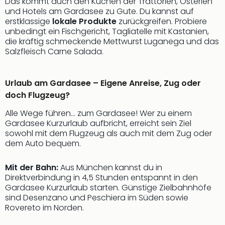
Sch
Das kommt auch den Küchen der Trattorien, Osterien
und Hotels am Gardasee zu Gute. Du kannst auf
und
erstklassige
lokale Produkte
zurückgreifen. Probiere
das
unbedingt ein Fischgericht, Tagliatelle mit Kastanien,
Biest
die kräftig schmeckende Mettwurst Luganega und das
Wie
Salzfleisch Carne Salada.
Mari
Ther
Sta
Urlaub am Gardasee – Eigene Anreise, Zug oder
Ente
doch Flugzeug?
Das
Pha
Alle Wege führen… zum Gardasee! Wer zu einem
der
Gardasee Kurzurlaub aufbricht, erreicht sein Ziel
sowohl mit dem Flugzeug als auch mit dem Zug oder
Ope
dem Auto bequem.
Köln
Tan
der
Mit der Bahn:
Aus München kannst du in
Direktverbindung in 4,5 Stunden entspannt in den
Vam
Gardasee Kurzurlaub starten. Günstige Zielbahnhöfe
alle
sind Desenzano und Peschiera im Süden sowie
Ang
Rovereto im Norden.
Sho
&