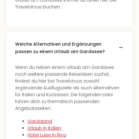
Urlaub am Gardasee kannst du direkt hier bei
Ang
Travelcircus buchen.
Spor
Skiu
in
Deu
Skiu
Welche Alternativen und Ergänzungen
in
Öste
passen zu einem Urlaub am Gardasee?
Form
1
Wenn du neben einem Urlaub am Gardasee
Reis
noch weitere passende Reiseideen suchst,
Konz
findest du hier bei Travelcircus sowohl
Konz
ergänzende Ausflugsziele als auch Alternativen
Pitbu
für Italien und Kurzreisen. Die folgenden Links
Karo
führen dich zu thematisch passenden
G
Angebotsseiten:
Back
Boy
Gardaland
Disn
Urlaub in Italien
in
Hotel Luise in Riva