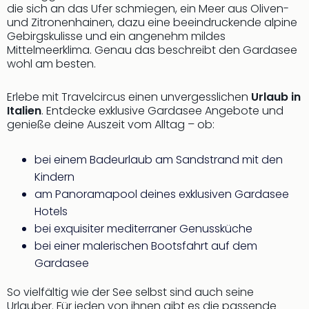
Sere
die sich an das Ufer schmiegen, ein Meer aus Oliven-
Park
und Zitronenhainen, dazu eine beeindruckende alpine
Allw
Gebirgskulisse und ein angenehm mildes
Müns
Mittelmeerklima. Genau das beschreibt den Gardasee
Zoo
wohl am besten.
Leip
Safa
Erlebe mit Travelcircus einen unvergesslichen
Urlaub in
Beek
Italien
. Entdecke exklusive Gardasee Angebote und
Ber
genieße deine Auszeit vom Alltag – ob:
ZOO
Erle
bei einem Badeurlaub am Sandstrand mit den
Gels
Kindern
Welt
am Panoramapool deines exklusiven Gardasee
Wal
Hotels
Nau
bei exquisiter mediterraner Genussküche
Aqu
Zool
bei einer malerischen Bootsfahrt auf dem
Gar
Gardasee
Berli
alle
So vielfältig wie der See selbst sind auch seine
Urlauber. Für jeden von ihnen gibt es die passende
Ang