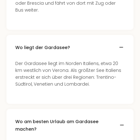
Of
oder Brescia und fährt von dort mit Zug oder
Thro
Bus weiter.
Stud
Tour
Swar
Krist
Mini
Wo liegt der Gardasee?
Wun
Ham
War
Der Gardasee liegt im Norden Italiens, etwa 20
Bros.
km westlich von Verona. Als größter See Italiens
Stud
erstreckt er sich über drei Regionen: Trentino-
Tour
Südtirol, Venetien und Lombardei.
Lon
–
The
Mak
of
Wo am besten Urlaub am Gardasee
Harr
machen?
Pott
An