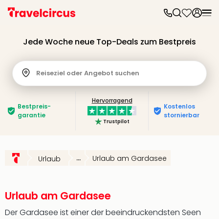
Frei
Frei
Jede Woche neue Top-Deals zum Bestpreis
Disn
Paris
Disn
Reiseziel oder Angebot suchen
Paris
Take
Eur
Hervorragend
Bestpreis­
Kostenlos
Park
garantie
stornierbar
Rust
Trustpilot
Phan
Heid
Park
...
Urlaub am Gardasee
Urlaub
Reso
Mov
Park
Urlaub am Gardasee
Play
Funp
Der Gardasee ist einer der beeindruckendsten Seen
Trips