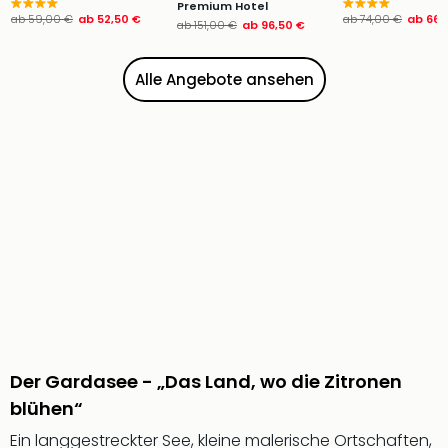
Premium Hotel
Ang
ab
59,00 €
ab
52,50 €
ab
74,00 €
ab
66,
ab
151,00 €
ab
96,50 €
Wass
Trop
Isla
Alle Angebote ansehen
The
Erdi
Rula
Bad
Sch
aqu
The
Sins
alle
Ang
Zoo
&
Safa
Der Gardasee - „Das Land, wo die Zitronen
Erle
blühen“
Zoo
Han
Ein langgestreckter See, kleine malerische Ortschaften,