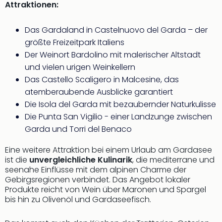
Attraktionen:
Rou
Das
Musi
Das Gardaland in Castelnuovo del Garda – der
Köni
größte Freizeitpark Italiens
der
Der Weinort Bardolino mit malerischer Altstadt
Löw
und vielen urigen Weinkellern
Die
Das Castello Scaligero in Malcesine, das
Eisk
atemberaubende Ausblicke garantiert
Tarz
MJ
Die Isola del Garda mit bezaubernder Naturkulisse
–
Die Punta San Vigilio - einer Landzunge zwischen
Das
Garda und Torri del Benaco
Mich
Jac
Eine weitere Attraktion bei einem Urlaub am Gardasee
Musi
ist die
unvergleichliche Kulinarik
, die mediterrane und
Der
seenahe Einflüsse mit dem alpinen Charme der
Teuf
Gebirgsregionen verbindet. Das Angebot lokaler
Produkte reicht von Wein über Maronen und Spargel
träg
bis hin zu Olivenöl und Gardaseefisch.
Pra
Die