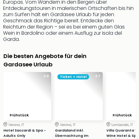
Europas. Vom Wandern in den Bergen über
Slag
Entdeckungstouren in malerischen Ortschaften bis hin
Eftel
zum Surfen hält ein Gardasee Urlaub für jeden
LEG
Geschmack das Richtige bereit. Entdecke den
Deu
Reichtum der Region – sei es bei einem guten Glas
Wein in Bardolino oder einem Ausflug zur Isola del
Parc
Garda.
Astér
Rast
Lan
Die besten Angebote für dein
Baye
Gardasee Urlaub
Park
Plop
3.9
3.7
Ticket + Hotel
Deu
(eh
Holi
Park
Tivol
Kop
Frühstück
Frühstück
Futu
Verona, IT
Verona, IT
Lombardei, IT
Bela
Hotel Saccardi & Spa -
Gardaland inkl.
Villa Quaranta 
alle
Adults Only
Übernachtung im
Wine Hotel & Spa