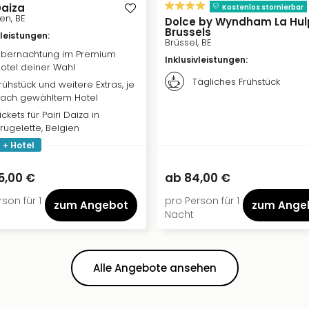
Daiza
Kostenlos stornierbar
en, BE
Dolce by Wyndham La Hul
Brussels
vleistungen
:
Brüssel, BE
bernachtung im Premium
Inklusivleistungen
:
otel deiner Wahl
Tägliches Frühstück
rühstück und weitere Extras, je
ach gewähltem Hotel
ickets für Pairi Daiza in
rugelette, Belgien
 + Hotel
5,00 €
ab
84,00 €
son für 1
pro Person für 1
zum Angebot
zum Ange
Nacht
Alle Angebote ansehen