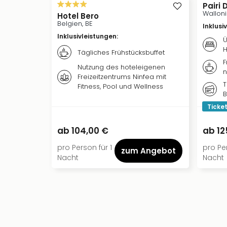
Pairi 
Walloni
Hotel Bero
Belgien, BE
Inklusi
Inklusivleistungen
:
Ü
H
Tägliches Frühstücksbuffet
F
Nutzung des hoteleigenen
n
Freizeitzentrums Ninfea mit
T
Fitness, Pool und Wellness
B
Ticket
ab
104,00 €
ab
12
pro Person für 1
pro Per
zum Angebot
Nacht
Nacht