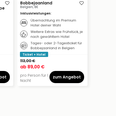
Bobbejaanland
Euro Spac
Belgien, BE
Libin, BE
pe
Inklusivleistungen
:
Inklusivleis
Übernachtung im Premium
Übern
Hotel deiner Wahl
Hotel 
Weitere Extras wie Frühstück, je
Weiter
nach gewähltem Hotel
nach 
Tages- oder 2-Tagesticket für
Tagest
Bobbejaanland in Belgien
Cente
Ticket + Hotel
Ticket + Ho
113,00 €
171,00 €
ab
89,00 €
ab
134,50
pro Person für 1
pro Person f
bot
zum Angebot
Nacht
Nacht