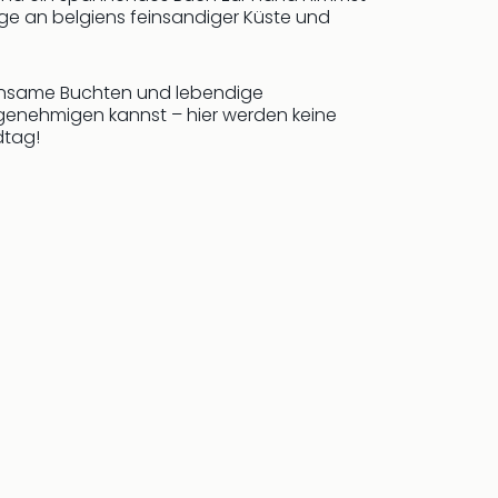
e an belgiens feinsandiger Küste und
Einsame Buchten und lebendige
k genehmigen kannst – hier werden keine
dtag!