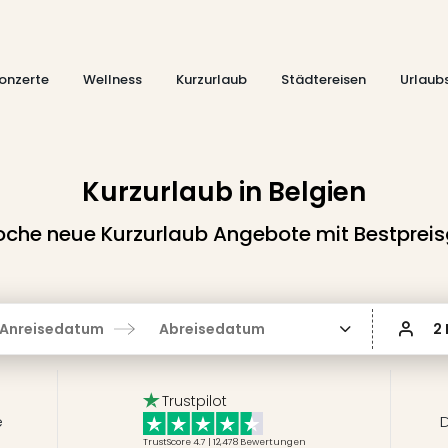
onzerte
Wellness
Kurzurlaub
Städtereisen
Urlaub
Kurzurlaub in Belgien
che neue Kurzurlaub Angebote mit Bestpreis
Anreisedatum
Abreisedatum
2
Trustpilot
e
D
TrustScore 4.7 | 12,478
Bewertungen