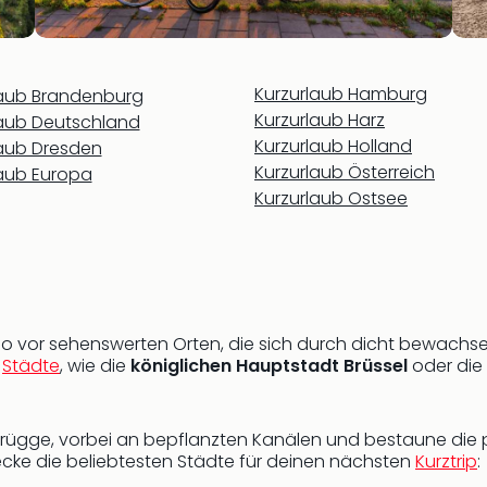
Kurzurlaub Hamburg
laub Brandenburg
Kurzurlaub Harz
laub Deutschland
Kurzurlaub Holland
laub Dresden
Kurzurlaub Österreich
laub Europa
Kurzurlaub Ostsee
r so vor sehenswerten Orten, die sich durch dicht bewach
e
Städte
, wie die
königlichen Hauptstadt Brüssel
oder die
n Brügge, vorbei an bepflanzten Kanälen und bestaune die 
decke die beliebtesten Städte für deinen nächsten
Kurztrip
: