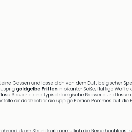
ne Gassen und lasse dich von dem Duft belgischer Spezial
nusprig
goldgelbe Fritten
in pikanter Soße, fluffige Waff
luss. Besuche eine typisch belgische Brasserie und lasse d
stelle dir doch lieber die üppige Portion Pommes auf di
ährend du im Strandkorb gemütlich die Beine hochlegst