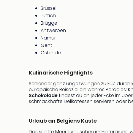
Brüssel
Lüttich
Brügge
Antwerpen
Namur
Gent
Ostende
Kulinarische Highlights
Schlender ganz ungezwungen zu Fuß durch klei
europäische Reiseziel ein wahres Paradies: K
Schokolade
findest du an jeder Ecke im Überf
schmackhafte Delikatessen servieren oder be
Urlaub an Belgiens Küste
Das sanfte Meeresrauschen im Hintergrund w