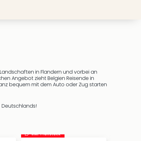
e Landschaften in Flandern und vorbei an
en Angebot zieht Belgien Reisende in
o ganz bequem mit dem Auto oder Zug starten
d Deutschlands!
inkl. Frühstück
inkl. Frü