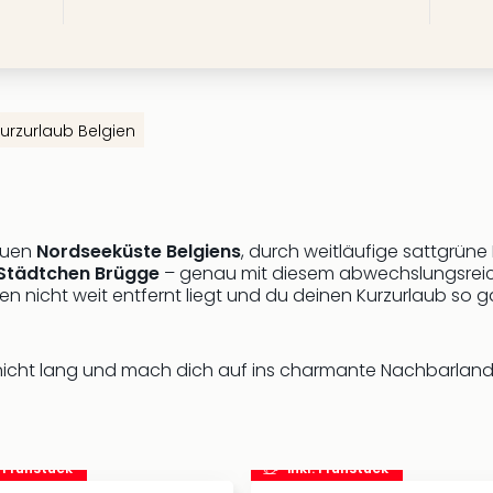
urzurlaub Belgien
rauen
Nordseeküste Belgiens
, durch weitläufige sattgrün
Städtchen Brügge
– genau mit diesem abwechslungsreich
ien nicht weit entfernt liegt und du deinen Kurzurlaub s
 nicht lang und mach dich auf ins charmante Nachbarlan
. Frühstück
inkl. Frühstück