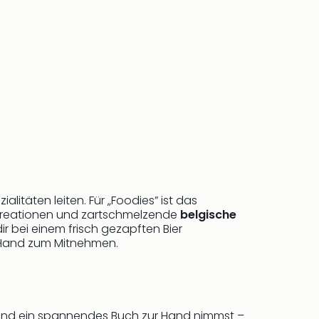
itäten leiten. Für „Foodies” ist das
elkreationen und zartschmelzende
belgische
ir bei einem frisch gezapften Bier
e Hand zum Mitnehmen.
 und ein spannendes Buch zur Hand nimmst –