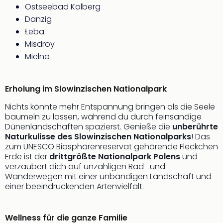
Qua
Ostseebad Kolberg
Com
Danzig
Club
Łeba
Pret
Misdroy
Wo
Mielno
alle
Ang
TV
Erholung im Slowinzischen Nationalpark
Sho
ZDF
Nichts könnte mehr Entspannung bringen als die Seele
Fern
baumeln zu lassen, während du durch feinsandige
in
Dünenlandschaften spazierst. Genieße die
unberührte
Main
Naturkulisse des Slowinzischen Nationalparks
! Das
Stef
zum UNESCO Biosphärenreservat gehörende Fleckchen
Erde ist der
drittgrößte Nationalpark Polens
und
Raa
verzaubert dich auf unzähligen Rad- und
Sho
Wanderwegen mit einer unbändigen Landschaft und
alle
einer beeindruckenden Artenvielfalt.
Ang
Fest
Dom
Wellness für die ganze Familie