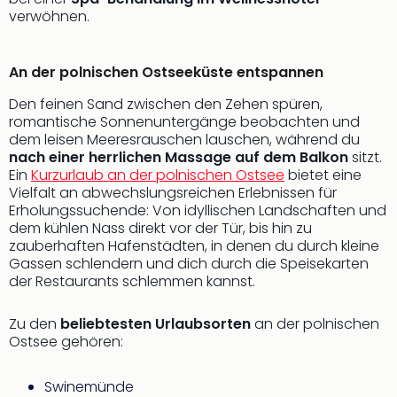
Thea
verwöhnen.
ABB
Voy
An der polnischen Ostseeküste entspannen
in
Lon
Den feinen Sand zwischen den Zehen spüren,
Harr
romantische Sonnenuntergänge beobachten und
Pott
dem leisen Meeresrauschen lauschen, während du
Thea
nach einer herrlichen Massage auf dem Balkon
sitzt.
Lon
Ein
Kurzurlaub an der polnischen Ostsee
bietet eine
GOP
Vielfalt an abwechslungsreichen Erlebnissen für
Vari
Erholungssuchende: Von idyllischen Landschaften und
dem kühlen Nass direkt vor der Tür, bis hin zu
Thea
zauberhaften Hafenstädten, in denen du durch kleine
Frie
Gassen schlendern und dich durch die Speisekarten
Pala
der Restaurants schlemmen kannst.
Berli
Fest
Zu den
beliebtesten Urlaubsorten
an der polnischen
Neu
Ostsee gehören:
Fest
Bad
Bad
Swinemünde