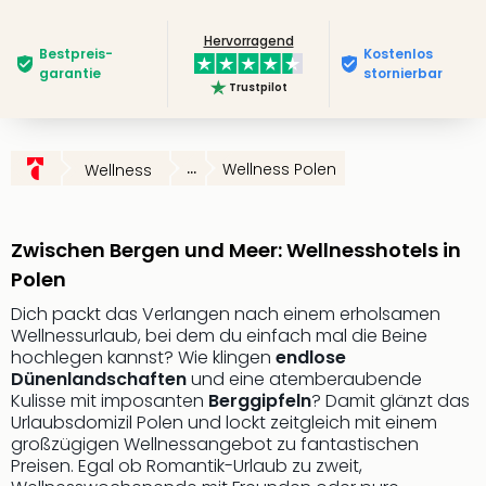
Slag
Hervorragend
Eftel
Bestpreis­
Kostenlos
LEG
garantie
stornierbar
Trustpilot
Deu
Parc
Astér
Rast
...
Wellness Polen
Wellness
Lan
Baye
Park
Zwischen Bergen und Meer: Wellnesshotels in
Plop
Polen
Deu
(eh
Dich packt das Verlangen nach einem erholsamen
Holi
Wellnessurlaub, bei dem du einfach mal die Beine
Park
hochlegen kannst? Wie klingen
endlose
Dünenlandschaften
und eine atemberaubende
Tivol
Kulisse mit imposanten
Berggipfeln
? Damit glänzt das
Kop
Urlaubsdomizil Polen und lockt zeitgleich mit einem
Futu
großzügigen Wellnessangebot zu fantastischen
Bela
Preisen. Egal ob Romantik-Urlaub zu zweit,
alle