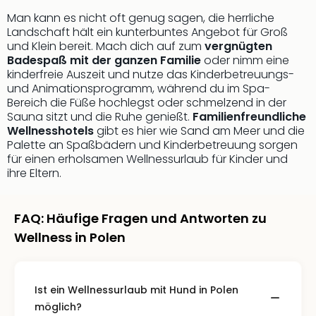
Fest
Stör
Man kann es nicht oft genug sagen, die herrliche
Fest
Landschaft hält ein kunterbuntes Angebot für Groß
und Klein bereit. Mach dich auf zum
vergnügten
Mus
Badespaß mit der ganzen Familie
oder nimm eine
Fuld
kinderfreie Auszeit und nutze das Kinderbetreuungs-
Are
und Animationsprogramm, während du im Spa-
di
Bereich die Füße hochlegst oder schmelzend in der
Ver
Sauna sitzt und die Ruhe genießt.
Familienfreundliche
alle
Wellnesshotels
gibt es hier wie Sand am Meer und die
Ang
Palette an Spaßbädern und Kinderbetreuung sorgen
Musi
für einen erholsamen Wellnessurlaub für Kinder und
Musi
ihre Eltern.
Ham
alle
Ang
FAQ: Häufige Fragen und Antworten zu
Kultu
Wellness in Polen
&
Spor
Mus
Ist ein Wellnessurlaub mit Hund in Polen
Tec
möglich?
Sins