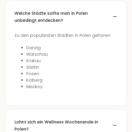
Even
at
Welche Städte sollte man in Polen
War
unbedingt entdecken?
Bros.
Stud
Zu den populärsten Städten in Polen gehören:
Tour
Lon
Danzig
–
Warschau
The
Krakau
Mak
Stettin
of
Posen
Harr
Kolberg
Pott
Misdroy
Form
1
Die
Auss
Imme
Lohnt sich ein Wellness Wochenende in
Auss
alle
Polen?