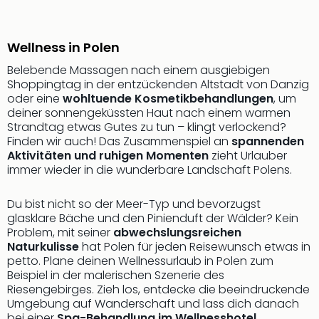
Sch
und
das
Wellness in Polen
Biest
Wie
Belebende Massagen nach einem ausgiebigen
Mari
Shoppingtag in der entzückenden Altstadt von Danzig
Ther
oder eine
wohltuende Kosmetikbehandlungen
, um
Sta
deiner sonnengeküssten Haut nach einem warmen
Ente
Strandtag etwas Gutes zu tun – klingt verlockend?
Finden wir auch! Das Zusammenspiel an
spannenden
Das
Aktivitäten und ruhigen Momenten
zieht Urlauber
Pha
immer wieder in die wunderbare Landschaft Polens.
der
Ope
Du bist nicht so der Meer-Typ und bevorzugst
Köln
glasklare Bäche und den Pinienduft der Wälder? Kein
Tan
Problem, mit seiner
abwechslungsreichen
der
Naturkulisse
hat Polen für jeden Reisewunsch etwas in
Vam
petto. Plane deinen Wellnessurlaub in Polen zum
alle
Beispiel in der malerischen Szenerie des
Ang
Riesengebirges. Zieh los, entdecke die beeindruckende
Sho
Umgebung auf Wanderschaft und lass dich danach
&
bei einer
Spa-Behandlung im Wellnesshotel