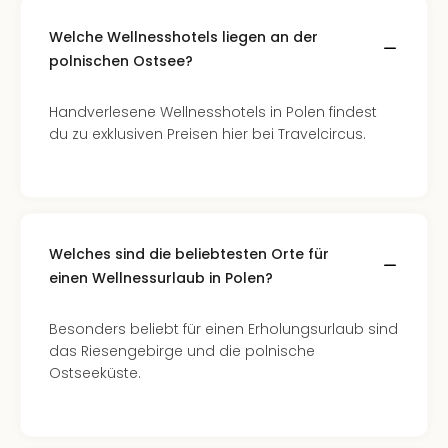
Of
Thro
Welche Wellnesshotels liegen an der
Stud
polnischen Ostsee?
Tour
Swar
Handverlesene Wellnesshotels in Polen findest
Krist
du zu exklusiven Preisen hier bei Travelcircus.
Mini
Wun
Ham
War
Bros.
Stud
Welches sind die beliebtesten Orte für
Tour
einen Wellnessurlaub in Polen?
Lon
–
Besonders beliebt für einen Erholungsurlaub sind
The
das Riesengebirge und die polnische
Mak
Ostseeküste.
of
Harr
Pott
An