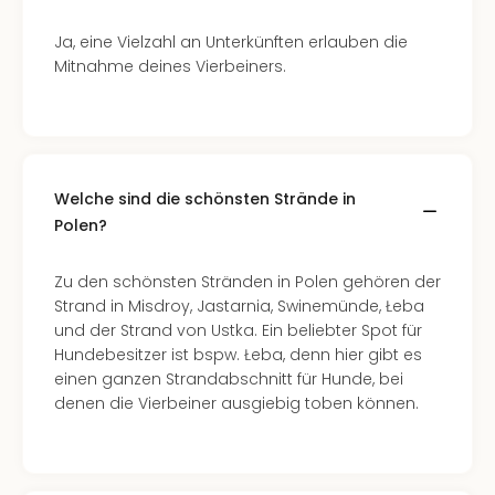
Mer
Ben
Ja, eine Vielzahl an Unterkünften erlauben die
Mus
Mitnahme deines Vierbeiners.
Stut
Pors
Mus
Auto
Wolf
Welche sind die schönsten Strände in
BM
Polen?
Mus
in
Mün
Zu den schönsten Stränden in Polen gehören der
Barb
Strand in Misdroy, Jastarnia, Swinemünde, Łeba
Mus
und der Strand von Ustka. Ein beliebter Spot für
Tec
Hundebesitzer ist bspw. Łeba, denn hier gibt es
Spey
einen ganzen Strandabschnitt für Hunde, bei
alle
denen die Vierbeiner ausgiebig toben können.
Ang
Auss
Ga