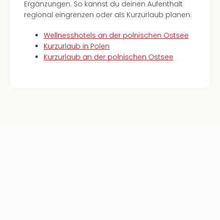
Con
Ergänzungen. So kannst du deinen Aufenthalt
Schl
regional eingrenzen oder als Kurzurlaub planen:
Sch
Konz
Wellnesshotels an der polnischen Ostsee
alle
Kurzurlaub in Polen
Ang
Kurzurlaub an der polnischen Ostsee
Fest
Glüc
Insel
Mer
Lun
Black
Festi
Nibiri
Festi
Ikar
Festi
alle
Ang
Loca
Konz