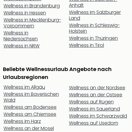
Rou
Anhalt
Wellness in Brandenburg
Das
Wellness im Salzburger
Wellness in Hessen
Musi
Land
Wellness in Mecklenburg-
Köni
Wellness in Schleswig-
Vorpommern
der
Holstein
Wellness in
Löw
Wellness in Thüringen
Niedersachsen
Die
Wellness in Tirol
Wellness in NRW
Eisk
Tarz
MJ
–
Beliebte Wellnessurlaub Angebote nach
Das
Urlaubsregionen
Mich
Wellness im Allgäu
Jac
Wellness an der Nordsee
Musi
Wellness im Bayerischen
Wellness an der Ostsee
Wald
Der
Wellness auf Rügen
Teuf
Wellness am Bodensee
Wellness im Sauerland
träg
Wellness am Chiemsee
Wellness im Schwarzwald
Pra
Wellness im Harz
Wellness auf Usedom
Die
Wellness an der Mosel