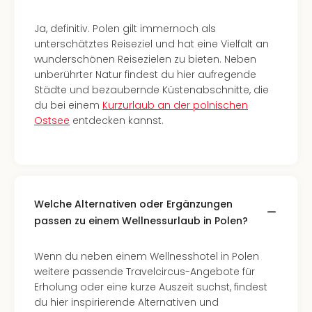
Ang
Spor
Ja, definitiv. Polen gilt immernoch als
Skiu
unterschätztes Reiseziel und hat eine Vielfalt an
in
wunderschönen Reisezielen zu bieten. Neben
Deu
unberührter Natur findest du hier aufregende
Skiu
Städte und bezaubernde Küstenabschnitte, die
in
du bei einem
Kurzurlaub an der polnischen
Öste
Ostsee
entdecken kannst.
Form
1
Reis
Konz
Konz
Welche Alternativen oder Ergänzungen
Pitbu
passen zu einem Wellnessurlaub in Polen?
Karo
G
Back
Wenn du neben einem Wellnesshotel in Polen
Boy
weitere passende Travelcircus-Angebote für
Disn
Erholung oder eine kurze Auszeit suchst, findest
in
du hier inspirierende Alternativen und