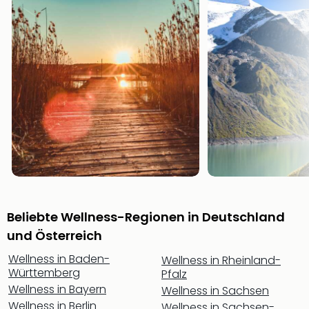
noc
meh
Frei
Frei
Eur
Frei
Deu
Frei
Nied
Frei
Öste
Frei
Fran
Musi
Beliebte Wellness-Regionen in Deutschland
&
und Österreich
Sho
Musi
Wellness in Baden-
Wellness in Rheinland-
Starl
Württemberg
Pfalz
Expr
Wellness in Bayern
Wellness in Sachsen
Moul
Wellness in Berlin
Wellness in Sachsen-