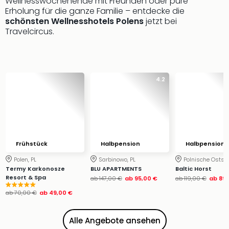
Wellnesswochenende mit Freunden oder pure
Ang
Erholung für die ganze Familie – entdecke die
Wass
schönsten Wellnesshotels Polens
jetzt bei
Trop
Travelcircus.
Isla
The
Erdi
Rula
4.2
Bad
Sch
aqu
The
Sins
alle
Frühstück
Halbpension
Halbpension
Ang
Polen, PL
Sarbinowo, PL
Polnische Ostsee
Zoo
Termy Karkonosze
BLU APARTMENTS
Baltic Horst
&
Resort & Spa
ab
147,00 €
ab
95,00 €
ab
119,00 €
ab
89,
Safa
ab
70,00 €
ab
49,00 €
Erle
Zoo
Han
Alle Angebote ansehen