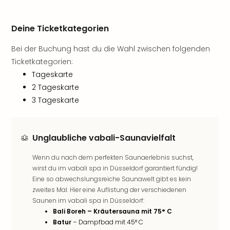
Rou
Das
Musi
Deine Ticketkategorien
Köni
Bei der Buchung hast du die Wahl zwischen folgenden
der
Löw
Ticketkategorien:
Die
Tageskarte
Eisk
2 Tageskarte
Tarz
3 Tageskarte
MJ
–
Das
Unglaubliche vabali-Saunavielfalt
Mich
Jac
Wenn du nach dem perfekten Saunaerlebnis suchst,
Musi
wirst du im vabali spa in Düsseldorf garantiert fündig!
Der
Eine so abwechslungsreiche Saunawelt gibt es kein
Teuf
zweites Mal. Hier eine Auflistung der verschiedenen
träg
Saunen im vabali spa in Düsseldorf:
Pra
Bali Boreh – Kräutersauna mit 75° C
Die
Batur
– Dampfbad mit 45° C