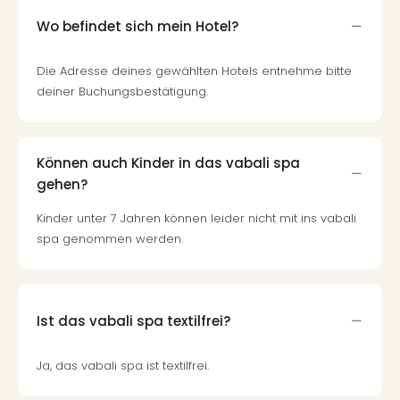
Of
Thro
Wo befindet sich mein Hotel?
Stud
Tour
Die Adresse deines gewählten Hotels entnehme bitte
Swar
deiner Buchungsbestätigung.
Krist
Mini
Wun
Ham
Können auch Kinder in das vabali spa
War
gehen?
Bros.
Kinder unter 7 Jahren können leider nicht mit ins vabali
Stud
spa genommen werden.
Tour
Lon
–
The
Mak
Ist das vabali spa textilfrei?
of
Harr
Ja, das vabali spa ist textilfrei.
Pott
An