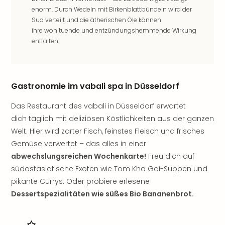
Thea
enorm. Durch Wedeln mit Birkenblattbündeln wird der
ABB
Sud verteilt und die ätherischen Öle können
Voy
ihre wohltuende und entzündungshemmende Wirkung
in
entfalten.
Lon
Harr
Pott
Thea
Gastronomie im vabali spa in Düsseldorf
Lon
Das Restaurant des vabali in Düsseldorf erwartet
GOP
Vari
dich täglich mit deliziösen Köstlichkeiten aus der ganzen
Thea
Welt. Hier wird zarter Fisch, feinstes Fleisch und frisches
Frie
Gemüse verwertet – das alles in einer
Pala
abwechslungsreichen Wochenkarte!
Freu dich auf
Berli
südostasiatische Exoten wie Tom Kha Gai-Suppen und
Fest
pikante Currys. Oder probiere erlesene
Neu
Dessertspezialitäten wie süßes Bio Bananenbrot.
Fest
Bad
Bad