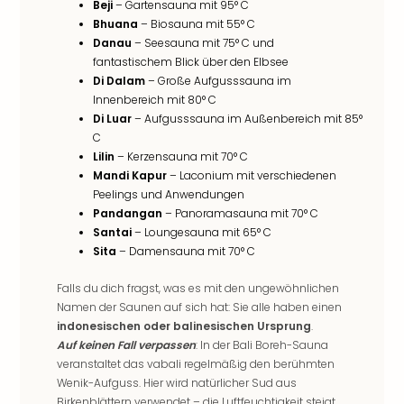
Sch
Beji
– Gartensauna mit 95° C
und
Bhuana
– Biosauna mit 55° C
das
Danau
– Seesauna mit 75° C und
Biest
fantastischem Blick über den Elbsee
Wie
Di Dalam
– Große Aufgusssauna im
Mari
Innenbereich mit 80° C
Di Luar
– Aufgusssauna im Außenbereich mit 85°
Ther
C
Sta
Lilin
– Kerzensauna mit 70° C
Ente
Mandi Kapur
– Laconium mit verschiedenen
Das
Peelings und Anwendungen
Pha
Pandangan
– Panoramasauna mit 70° C
der
Santai
– Loungesauna mit 65° C
Ope
Sita
– Damensauna mit 70° C
Köln
Tan
Falls du dich fragst, was es mit den ungewöhnlichen
der
Namen der Saunen auf sich hat: Sie alle haben einen
Vam
indonesischen oder balinesischen Ursprung
.
alle
Auf keinen Fall verpassen
: In der Bali Boreh-Sauna
Ang
veranstaltet das vabali regelmäßig den berühmten
Sho
Wenik-Aufguss. Hier wird natürlicher Sud aus
&
Birkenblättern verwendet – die Luftfeuchtigkeit steigt