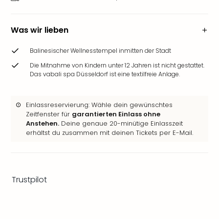
Ang
Wass
Trop
Was wir lieben
Isla
The
Balinesischer Wellnesstempel inmitten der Stadt
Erdi
Die Mitnahme von Kindern unter 12 Jahren ist nicht gestattet.
Rula
Das vabali spa Düsseldorf ist eine textilfreie Anlage.
Bad
Sch
aqu
Einlassreservierung: Wähle dein gewünschtes
The
Zeitfenster für
garantierten Einlass ohne
Anstehen.
Deine genaue 20-minütige Einlasszeit
Sins
erhältst du zusammen mit deinen Tickets per E-Mail.
alle
Ang
Zoo
&
Safa
Trustpilot
Erle
Zoo
Han