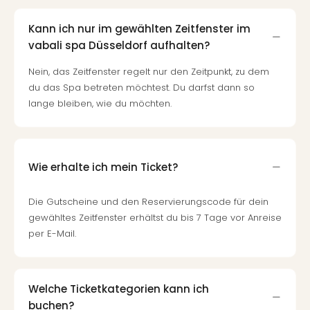
Even
at
Kann ich nur im gewählten Zeitfenster im
War
vabali spa Düsseldorf aufhalten?
Bros.
Nein, das Zeitfenster regelt nur den Zeitpunkt, zu dem
Stud
du das Spa betreten möchtest. Du darfst dann so
Tour
lange bleiben, wie du möchten.
Lon
–
The
Mak
of
Wie erhalte ich mein Ticket?
Harr
Pott
Die Gutscheine und den Reservierungscode für dein
Form
gewähltes Zeitfenster erhältst du bis 7 Tage vor Anreise
1
per E-Mail.
Die
Auss
Imme
Auss
Welche Ticketkategorien kann ich
alle
buchen?