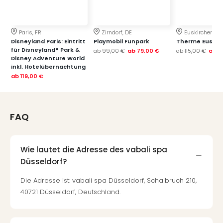
Mer
Ben
Mus
Paris, FR
Zirndorf, DE
Euskirchen, DE
Stut
Disneyland Paris: Eintritt
Playmobil Funpark
Therme Euskir
Pors
für Disneyland® Park &
ab
99,00 €
ab
79,00 €
ab
115,00 €
ab
7
Disney Adventure World
Mus
inkl. Hotelübernachtung
Auto
ab
119,00 €
Wolf
BM
Mus
FAQ
in
Mün
Barb
Mus
Wie lautet die Adresse des vabali spa
Tec
Düsseldorf?
Spey
Die Adresse ist: vabali spa Düsseldorf, Schalbruch 210,
alle
40721 Düsseldorf, Deutschland.
Ang
Auss
Ga