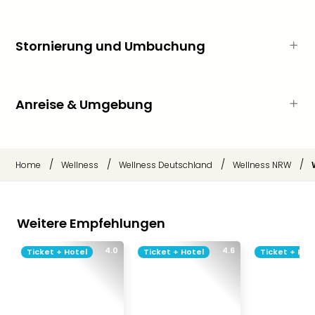
Fest
Stör
Fest
Stornierung und Umbuchung
Mus
Fuld
Are
di
Anreise & Umgebung
Ver
alle
Ang
Musi
/
/
/
/
Home
Wellness
Wellness Deutschland
Wellness NRW
Musi
Ham
alle
Ang
Weitere Empfehlungen
Kultu
&
4.0
4.6
Ticket + Hotel
Ticket + Hotel
Ticket + Hot
Spor
Mus
Tec
Sins