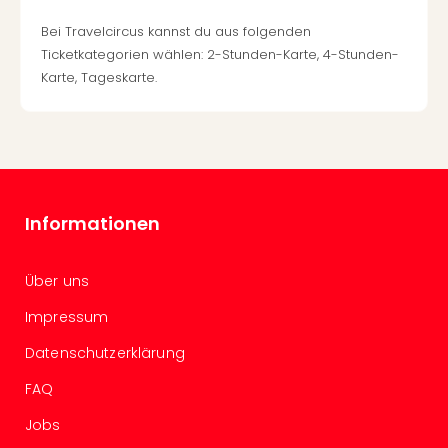
Ang
Bei Travelcircus kannst du aus folgenden
Spor
Ticketkategorien wählen: 2-Stunden-Karte, 4-Stunden-
Skiu
in
Karte, Tageskarte.
Deu
Skiu
in
Öste
Form
1
Informationen
Reis
Konz
Konz
Über uns
Pitbu
Impressum
Karo
G
Datenschutzerklärung
Back
Boy
FAQ
Disn
Jobs
in