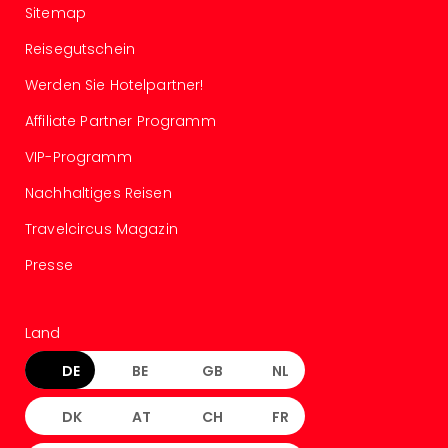
Con
Sitemap
Schl
Sch
Reisegutschein
Konz
Werden Sie Hotelpartner!
alle
Ang
Affiliate Partner Programm
Fest
VIP-Programm
Glüc
Insel
Nachhaltiges Reisen
Mer
Lun
Travelcircus Magazin
Black
Presse
Festi
Nibiri
Festi
Land
Ikar
Festi
DE
BE
GB
NL
alle
Ang
DK
AT
CH
FR
Loca
Konz