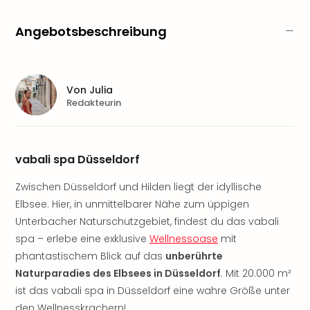
Sere
Park
Angebotsbeschreibung
Allw
Müns
Zoo
Leip
Von
Julia
Safa
Redakteurin
Beek
Ber
ZOO
Erle
vabali spa Düsseldorf
Gels
Welt
Zwischen Düsseldorf und Hilden liegt der idyllische
Wal
Elbsee. Hier, in unmittelbarer Nähe zum üppigen
Nau
Unterbacher Naturschutzgebiet, findest du das vabali
Aqu
spa – erlebe eine exklusive
Wellnessoase
mit
Zool
phantastischem Blick auf das
unberührte
Gar
Naturparadies des Elbsees in Düsseldorf
. Mit 20.000 m²
Berli
ist das vabali spa in Düsseldorf eine wahre Größe unter
alle
Ang
den Wellnesskrachern!