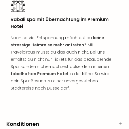
Qua
Com
Club
vabali spa mit Übernachtung im Premium
Pret
Hotel
Wo
alle
Nach so viel Entspannung möchtest du
keine
Ang
stressige Heimreise mehr antreten?
Mit
TV
Travelcircus musst du das auch nicht. Bei uns
Sho
ZDF
erhältst du nicht nur Tickets für das bezaubernde
Fern
Spa, sonderm übernachtest außerdem in einem
in
fabelhaften Premium Hotel
in der Nähe. So wird
Main
dein Spa-Besuch zu einer unvergesslichen
Stef
Städtereise nach Düsseldorf.
Raa
Sho
alle
Ang
Fest
Dom
Konditionen