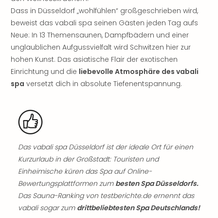
noc
Dass in Düsseldorf „wohlfühlen“ großgeschrieben wird,
meh
beweist das vabali spa seinen Gästen jeden Tag aufs
Frei
Neue: In 13 Themensaunen, Dampfbädern und einer
Frei
unglaublichen Aufgussvielfalt wird Schwitzen hier zur
Eur
hohen Kunst. Das asiatische Flair der exotischen
Frei
Einrichtung und die
liebevolle Atmosphäre des vabali
Deu
Frei
spa
versetzt dich in absolute Tiefenentspannung.
Nied
Frei
Öste
Frei
Fran
Das vabali spa Düsseldorf ist der ideale Ort für einen
Musi
&
Kurzurlaub in der Großstadt: Touristen und
Sho
Einheimische küren das Spa auf Online-
Musi
Bewertungsplattformen zum
besten Spa Düsseldorfs.
Starl
Das Sauna-Ranking von testberichte.de ernennt das
Expr
vabali sogar zum
drittbeliebtesten Spa Deutschlands!
Moul