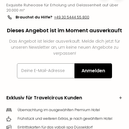
Exquisite Ruheoase für Erholung und Gelassenheit auf über
Slag
20.000 m²
Eftel
Brauchst du Hilfe?
+49 30 5444 55 800
LEG
Deu
Dieses Angebot ist im Moment ausverkauft
Parc
Astér
Das Angebot ist leider ausverkauft. Melde dich jetzt für
Rast
unseren Newsletter an, um keine neuen Angebote zu
Lan
verpassen!
Baye
Park
Plop
Anmelden
Deu
(eh
Holi
Park
Exklusiv für Travelcircus Kunden
Tivol
Kop
Übernachtung im ausgewählten Premium Hotel
Futu
Frühstück und weiteren Extras, je nach gewähltem Hotel
Bela
alle
Eintrittskarten für das vabali spa Düsseldorf