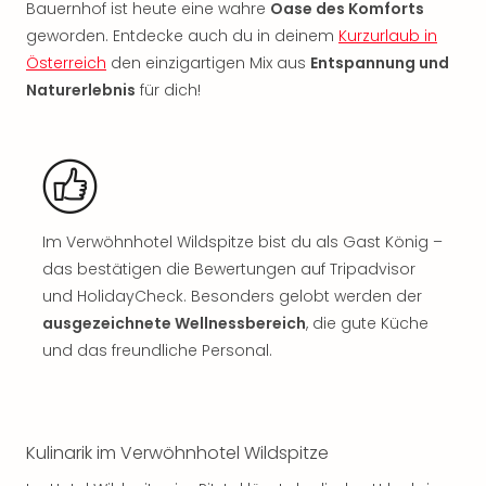
Sch
Bauernhof ist heute eine wahre
Oase des Komforts
und
geworden. Entdecke auch du in deinem
Kurzurlaub in
das
Österreich
den einzigartigen Mix aus
Entspannung und
Biest
Naturerlebnis
für dich!
Wie
Mari
Ther
Sta
Ente
Das
Pha
Im Verwöhnhotel Wildspitze bist du als Gast König –
der
das bestätigen die Bewertungen auf Tripadvisor
Ope
und HolidayCheck. Besonders gelobt werden der
Köln
ausgezeichnete Wellnessbereich
, die gute Küche
Tan
und das freundliche Personal.
der
Vam
alle
Ang
Kulinarik im Verwöhnhotel Wildspitze
Sho
&