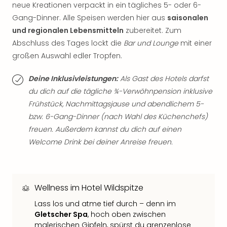
Qua
neue Kreationen verpackt in ein tägliches 5- oder 6-
Com
Gang-Dinner. Alle Speisen werden hier aus
saisonalen
Club
und regionalen Lebensmitteln
zubereitet. Zum
Pret
Abschluss des Tages lockt die
Bar und Lounge
mit einer
Wo
großen Auswahl edler Tropfen.
alle
Ang
Deine Inklusivleistungen:
Als Gast des Hotels darfst
TV
du dich auf die tägliche ¾-Verwöhnpension inklusive
Sho
ZDF
Frühstück, Nachmittagsjause und abendlichem 5-
Fern
bzw. 6-Gang-Dinner (nach Wahl des Küchenchefs)
in
freuen. Außerdem kannst du dich auf einen
Main
Welcome Drink bei deiner Anreise freuen.
Stef
Raa
Sho
alle
Wellness im Hotel Wildspitze
Ang
Lass los und atme tief durch – denn im
Fest
Gletscher Spa
, hoch oben zwischen
Dom
malerischen Gipfeln, spürst du grenzenlose