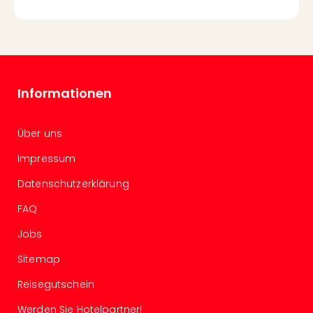
Ang
Kurz
Kurz
Deu
Kurz
Ost
Informationen
Kurz
Nor
Kurz
Über uns
Baye
Impressum
Kurz
Harz
Datenschutzerklärung
Kurz
FAQ
Sch
Kurz
Jobs
Bod
Kurz
Sitemap
Allg
Reisegutschein
alle
Ang
Werden Sie Hotelpartner!