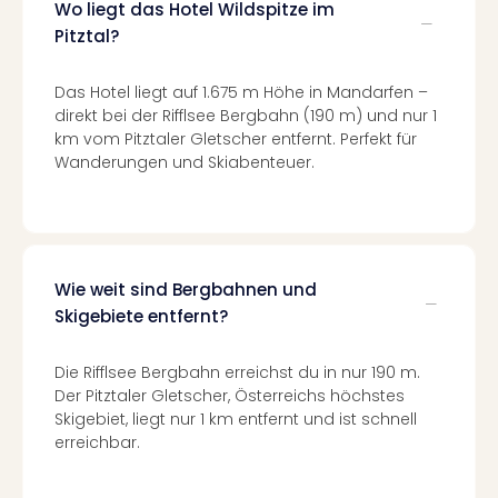
Wo liegt das Hotel Wildspitze im
Well
Eur
Pitztal?
Deu
Itali
Das Hotel liegt auf 1.675 m Höhe in Mandarfen –
Nied
direkt bei der Rifflsee Bergbahn (190 m) und nur 1
Öste
km vom Pitztaler Gletscher entfernt. Perfekt für
Pole
Wanderungen und Skiabenteuer.
Südt
Mar
Karl
alle
Ang
Wie weit sind Bergbahnen und
The
Skigebiete entfernt?
The
Erdi
Die Rifflsee Bergbahn erreichst du in nur 190 m.
Trop
Der Pitztaler Gletscher, Österreichs höchstes
Isla
Skigebiet, liegt nur 1 km entfernt und ist schnell
The
erreichbar.
Bad
Wöri