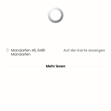
noc
meh
Frei
Frei
Eur
Frei
Deu
Frei
Nied
Mandarfen 46
,
6481
Auf der Karte anzeigen
Frei
Mandarfen
Öste
Frei
Mehr lesen
Fran
Musi
&
Sho
Musi
Starl
Expr
Moul