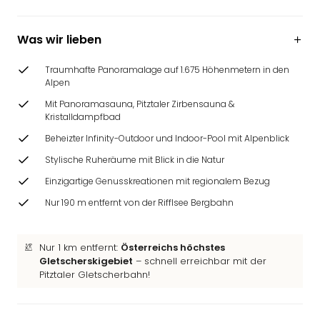
Ang
Wass
Was wir lieben
Trop
Isla
The
Traumhafte Panoramalage auf 1.675 Höhenmetern in den
Alpen
Erdi
Rula
Mit Panoramasauna, Pitztaler Zirbensauna &
Bad
Kristalldampfbad
Sch
Beheizter Infinity-Outdoor und Indoor-Pool mit Alpenblick
aqu
Stylische Ruheräume mit Blick in die Natur
The
Sins
Einzigartige Genusskreationen mit regionalem Bezug
alle
Nur 190 m entfernt von der Rifflsee Bergbahn
Ang
Zoo
&
Nur 1 km entfernt:
Österreichs höchstes
Safa
Gletscherskigebiet
– schnell erreichbar mit der
Erle
Pitztaler Gletscherbahn!
Zoo
Han