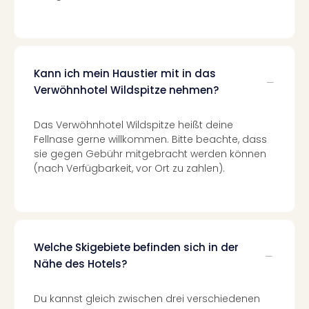
Con
Schl
Sch
Konz
alle
Kann ich mein Haustier mit in das
Ang
Verwöhnhotel Wildspitze nehmen?
Fest
Glüc
Insel
Das Verwöhnhotel Wildspitze heißt deine
Mer
Fellnase gerne willkommen. Bitte beachte, dass
Lun
sie gegen Gebühr mitgebracht werden können
(nach Verfügbarkeit, vor Ort zu zahlen).
Black
Festi
Nibiri
Festi
Ikar
Festi
Welche Skigebiete befinden sich in der
alle
Nähe des Hotels?
Ang
Loca
Du kannst gleich zwischen drei verschiedenen
Konz