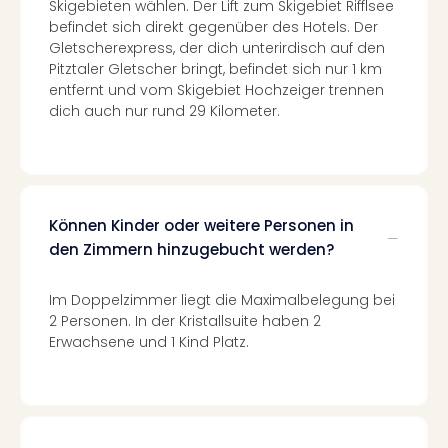
Skigebieten wählen. Der Lift zum Skigebiet Rifflsee
in
befindet sich direkt gegenüber des Hotels. Der
Köln
Gletscherexpress, der dich unterirdisch auf den
Konz
Pitztaler Gletscher bringt, befindet sich nur 1 km
in
entfernt und vom Skigebiet Hochzeiger trennen
Düss
dich auch nur rund 29 Kilometer.
Well
Well
Deu
Allg
Baye
Können Kinder oder weitere Personen in
Wal
den Zimmern hinzugebucht werden?
Baye
Bod
Im Doppelzimmer liegt die Maximalbelegung bei
Harz
2 Personen. In der Kristallsuite haben 2
Nor
Erwachsene und 1 Kind Platz.
NRW
Ost
Sch
alle
Ang