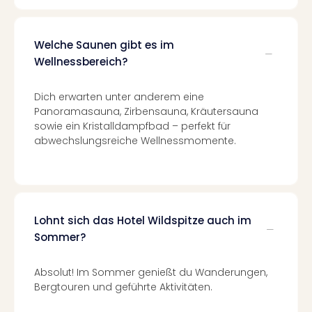
The
Sins
Bad
Welche Saunen gibt es im
Sch
Wellnessbereich?
Tau
The
The
Dich erwarten unter anderem eine
Eusk
Panoramasauna, Zirbensauna, Kräutersauna
Caro
sowie ein Kristalldampfbad – perfekt für
The
abwechslungsreiche Wellnessmomente.
Aqu
Prag
Bali
The
The
Lohnt sich das Hotel Wildspitze auch im
Bad
Sommer?
Wöri
Rula
Absolut! Im Sommer genießt du Wanderungen,
Eur
Bergtouren und geführte Aktivitäten.
Karl
alle