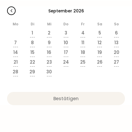
Sere
Park
September 2026
Allw
Müns
Mo
Di
Mi
Do
Fr
Sa
So
Zoo
1
2
3
4
5
6
Leip
---
---
---
---
---
---
Safa
7
8
9
10
11
12
13
Beek
---
---
---
---
---
---
---
14
15
16
17
18
19
20
Ber
---
---
---
---
---
---
---
ZOO
21
22
23
24
25
26
27
Erle
---
---
---
---
---
---
---
28
29
30
Gels
---
---
---
Welt
Wal
Nau
Aqu
Bestätigen
Zool
Gar
Berli
alle
Ang