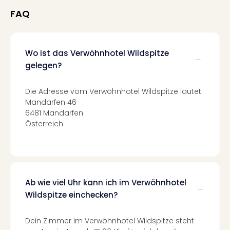
Of
FAQ
Thro
Stud
Tour
Swar
Wo ist das Verwöhnhotel Wildspitze
Krist
gelegen?
Mini
Wun
Die Adresse vom Verwöhnhotel Wildspitze lautet:
Ham
Mandarfen 46
War
6481 Mandarfen
Bros.
Österreich
Stud
Tour
Lon
–
The
Ab wie viel Uhr kann ich im Verwöhnhotel
Mak
of
Wildspitze einchecken?
Harr
Pott
Dein Zimmer im Verwöhnhotel Wildspitze steht
An