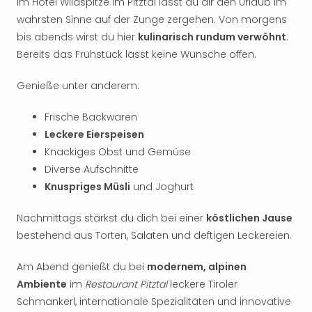
Im Hotel Wildspitze im Pitztal lässt du dir den Urlaub im
Thea
wahrsten Sinne auf der Zunge zergehen. Von morgens
ABB
bis abends wirst du hier
kulinarisch rundum verwöhnt
.
Voy
Bereits das Frühstück lässt keine Wünsche offen.
in
Lon
Genieße unter anderem:
Harr
Pott
Frische Backwaren
Thea
Lon
Leckere Eierspeisen
GOP
Knackiges Obst und Gemüse
Vari
Diverse Aufschnitte
Thea
Knuspriges Müsli
und Joghurt
Frie
Pala
Nachmittags stärkst du dich bei einer
köstlichen Jause
Berli
bestehend aus Torten, Salaten und deftigen Leckereien.
Fest
Neu
Am Abend genießt du bei
modernem, alpinen
Fest
Ambiente
im
Restaurant Pitztal
leckere Tiroler
Bad
Bad
Schmankerl, internationale Spezialitäten und innovative