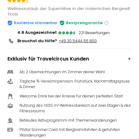
s
Slag
Wellnessurlaub der Superlative in der malerischen Bergwelt
Eftel
Tirols
LEG
Kostenlos stornierbar
Bestpreisgarantie
Deu
4.8
ausgezeichnet
Parc
221
Bewertungen
Astér
Brauchst du Hilfe?
+49 30 5444 55 800
Rast
Lan
Exklusiv für Travelcircus Kunden
Baye
Park
Ab 2 Übernachtungen im Zimmer deiner Wahl
Plop
Deu
Tägliche ¾-Verwöhnpension: Frühstück, Nachtmittagsjause
& Dinner
(eh
Holi
Welcome Drink bei der Anreise für deinen perfekten Start
Park
Nutzung des 1.600 m² Wellnessbereich auf zwei Etagen & des
Tivol
Fitnessraums
Kop
Betreutes Aktivprogramm mit Themenwanderungen
Futu
Bela
Pitztal Sommer Card mit Bergbahnfahrten & geführten
alle
Wanderungen