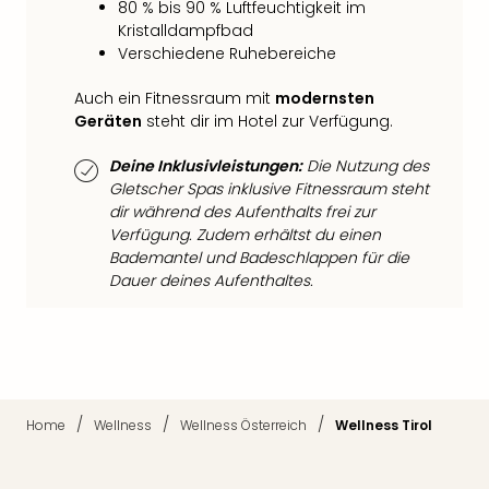
80 % bis 90 % Luftfeuchtigkeit im
Mer
Kristalldampfbad
Ben
Verschiedene Ruhebereiche
Mus
Stut
Auch ein Fitnessraum mit
modernsten
Pors
Geräten
steht dir im Hotel zur Verfügung.
Mus
Auto
Deine Inklusivleistungen:
Die Nutzung des
Wolf
Gletscher Spas inklusive Fitnessraum steht
BM
dir während des Aufenthalts frei zur
Mus
Verfügung. Zudem erhältst du einen
in
Bademantel und Badeschlappen für die
Mün
Dauer deines Aufenthaltes.
Barb
Mus
Tec
Spey
alle
Ang
/
/
/
Home
Wellness
Wellness Österreich
Wellness Tirol
Auss
Ga