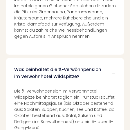
Ang
Im hoteleigenen Gletscher Spa stehen dir zudem
Spor
die Pitztaler Zirbensauna, Panoramasauna,
Skiu
Kräutersauna, mehrere Ruhebereiche und ein
in
Kristalldampfbad zur Verfügung. Außerdem
Deu
kannst du zahlreiche Wellnessbehandlungen
Skiu
gegen Aufpreis in Anspruch nehmen.
in
Öste
Form
1
Reis
Was beinhaltet die ¾-Verwöhnpension
Konz
im Verwöhnhotel Wildspitze?
Konz
Pitbu
Die ¾-Verwöhnpension im Verwöhnhotel
Karo
Wildspitze beinhaltet täglich ein Frühstücksbuffet,
G
eine Nachmittagsjause (bis Oktober bestehend
Back
aus: Salaten, Suppen, Kuchen, Tee und Kaffee; ab
Boy
Oktober bestehend aus: Salat, Süßem und
Disn
Deftigem im Schwalbennest) und ein 5- oder 6-
in
Gang-Menü.