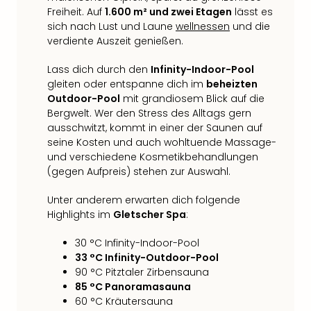
Fest
Freiheit. Auf
1.600 m² und zwei Etagen
lässt es
Stör
sich nach Lust und Laune
wellnessen
und die
Fest
verdiente Auszeit genießen.
Mus
Fuld
Lass dich durch den
Infinity-Indoor-Pool
Are
gleiten oder entspanne dich im
beheizten
di
Outdoor-Pool
mit grandiosem Blick auf die
Ver
Bergwelt. Wer den Stress des Alltags gern
alle
ausschwitzt, kommt in einer der Saunen auf
Ang
seine Kosten und auch wohltuende Massage-
Musi
und verschiedene Kosmetikbehandlungen
Musi
(gegen Aufpreis) stehen zur Auswahl.
Ham
alle
Unter anderem erwarten dich folgende
Ang
Highlights im
Gletscher Spa
:
Kultu
30 °C Infinity-Indoor-Pool
&
33 °C Infinity-Outdoor-Pool
Spor
90 °C Pitztaler Zirbensauna
Mus
85 °C Panoramasauna
Tec
60 °C Kräutersauna
Sins