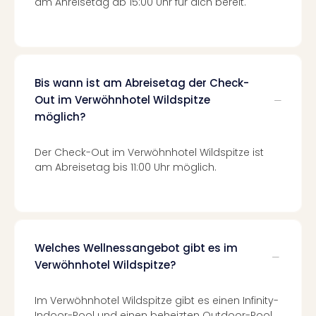
am Anreisetag ab 15:00 Uhr für dich bereit.
Even
at
War
Bros.
Stud
Bis wann ist am Abreisetag der Check-
Tour
Out im Verwöhnhotel Wildspitze
Lon
möglich?
–
The
Der Check-Out im Verwöhnhotel Wildspitze ist
Mak
am Abreisetag bis 11:00 Uhr möglich.
of
Harr
Pott
Form
1
Die
Welches Wellnessangebot gibt es im
Auss
Verwöhnhotel Wildspitze?
Imme
Auss
Im Verwöhnhotel Wildspitze gibt es einen Infinity-
alle
Indoor-Pool und einen beheizten Outdoor-Pool.