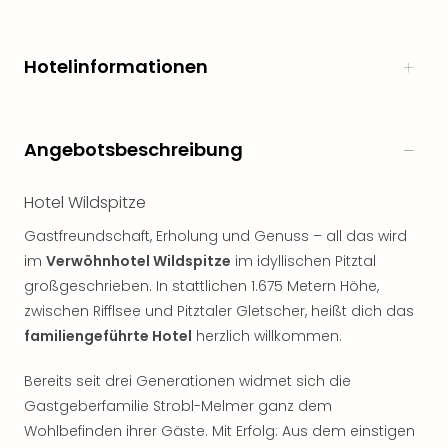
Rou
Das
Musi
Hotelinformationen
Köni
der
Löw
Die
Angebotsbeschreibung
Eisk
Tarz
Hotel Wildspitze
MJ
–
Gastfreundschaft, Erholung und Genuss – all das wird
Das
im
Verwöhnhotel Wildspitze
im idyllischen Pitztal
Mich
großgeschrieben. In stattlichen 1.675 Metern Höhe,
Jac
zwischen Rifflsee und Pitztaler Gletscher, heißt dich das
Musi
familiengeführte Hotel
herzlich willkommen.
Der
Teuf
Bereits seit drei Generationen widmet sich die
träg
Pra
Gastgeberfamilie Strobl-Melmer ganz dem
Die
Wohlbefinden ihrer Gäste. Mit Erfolg: Aus dem einstigen