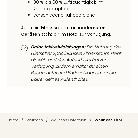
80 % bis 90 % Luftfeuchtigkeit im
Mer
Kristalldampfbad
Ben
Verschiedene Ruhebereiche
Mus
Stut
Auch ein Fitnessraum mit
modernsten
Pors
Geräten
steht dir im Hotel zur Verfügung.
Mus
Auto
Deine Inklusivleistungen:
Die Nutzung des
Wolf
Gletscher Spas inklusive Fitnessraum steht
BM
dir während des Aufenthalts frei zur
Mus
Verfügung. Zudem erhältst du einen
in
Bademantel und Badeschlappen für die
Mün
Dauer deines Aufenthaltes.
Barb
Mus
Tec
Spey
alle
Ang
/
/
/
Home
Wellness
Wellness Österreich
Wellness Tirol
Auss
Ga