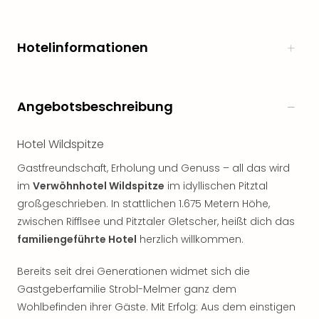
Rou
Das
Musi
Hotelinformationen
Köni
der
Löw
Die
Angebotsbeschreibung
Eisk
Tarz
Hotel Wildspitze
MJ
–
Gastfreundschaft, Erholung und Genuss – all das wird
Das
im
Verwöhnhotel Wildspitze
im idyllischen Pitztal
Mich
großgeschrieben. In stattlichen 1.675 Metern Höhe,
Jac
zwischen Rifflsee und Pitztaler Gletscher, heißt dich das
Musi
familiengeführte Hotel
herzlich willkommen.
Der
Teuf
Bereits seit drei Generationen widmet sich die
träg
Pra
Gastgeberfamilie Strobl-Melmer ganz dem
Die
Wohlbefinden ihrer Gäste. Mit Erfolg: Aus dem einstigen