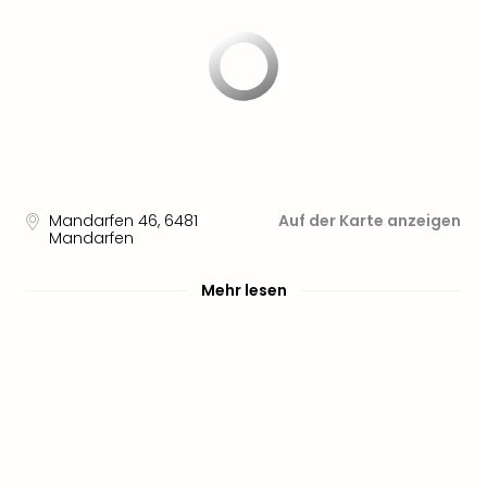
noc
meh
Frei
Frei
Eur
Frei
Deu
Frei
Nied
Mandarfen 46
,
6481
Auf der Karte anzeigen
Frei
Mandarfen
Öste
Frei
Mehr lesen
Fran
Musi
&
Sho
Musi
Starl
Expr
Moul