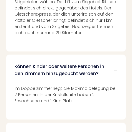
Skigebieten wählen. Der Lift zum Skigebiet Rifflsee
in
befindet sich direkt gegenüber des Hotels. Der
Köln
Gletscherexpress, der dich unterirdisch auf den
Konz
Pitztaler Gletscher bringt, befindet sich nur 1 km
in
entfernt und vom Skigebiet Hochzeiger trennen
Düss
dich auch nur rund 29 Kilometer.
Well
Well
Deu
Allg
Baye
Können Kinder oder weitere Personen in
Wal
den Zimmern hinzugebucht werden?
Baye
Bod
Im Doppelzimmer liegt die Maximalbelegung bei
Harz
2 Personen. In der Kristallsuite haben 2
Nor
Erwachsene und 1 Kind Platz.
NRW
Ost
Sch
alle
Ang