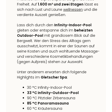
Fest
Freiheit. Auf
1.600 m² und zwei Etagen
lässt es
Stör
sich nach Lust und Laune
wellnessen
und die
Fest
verdiente Auszeit genießen.
Mus
Fuld
Lass dich durch den
Infinity-Indoor-Pool
Are
gleiten oder entspanne dich im
beheizten
di
Outdoor-Pool
mit grandiosem Blick auf die
Ver
Bergwelt. Wer den Stress des Alltags gern
alle
ausschwitzt, kommt in einer der Saunen auf
Ang
seine Kosten und auch wohltuende Massage-
Musi
und verschiedene Kosmetikbehandlungen
Musi
(gegen Aufpreis) stehen zur Auswahl.
Ham
alle
Unter anderem erwarten dich folgende
Ang
Highlights im
Gletscher Spa
:
Kultu
30 °C Infinity-Indoor-Pool
&
33 °C Infinity-Outdoor-Pool
Spor
90 °C Pitztaler Zirbensauna
Mus
85 °C Panoramasauna
Tec
60 °C Kräutersauna
Sins