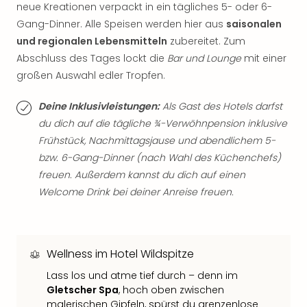
Qua
neue Kreationen verpackt in ein tägliches 5- oder 6-
Com
Gang-Dinner. Alle Speisen werden hier aus
saisonalen
Club
und regionalen Lebensmitteln
zubereitet. Zum
Pret
Abschluss des Tages lockt die
Bar und Lounge
mit einer
Wo
großen Auswahl edler Tropfen.
alle
Ang
Deine Inklusivleistungen:
Als Gast des Hotels darfst
TV
du dich auf die tägliche ¾-Verwöhnpension inklusive
Sho
ZDF
Frühstück, Nachmittagsjause und abendlichem 5-
Fern
bzw. 6-Gang-Dinner (nach Wahl des Küchenchefs)
in
freuen. Außerdem kannst du dich auf einen
Main
Welcome Drink bei deiner Anreise freuen.
Stef
Raa
Sho
alle
Wellness im Hotel Wildspitze
Ang
Lass los und atme tief durch – denn im
Fest
Gletscher Spa
, hoch oben zwischen
Dom
malerischen Gipfeln, spürst du grenzenlose