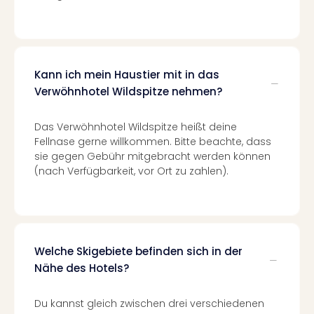
Con
Schl
Sch
Konz
alle
Kann ich mein Haustier mit in das
Ang
Verwöhnhotel Wildspitze nehmen?
Fest
Glüc
Insel
Das Verwöhnhotel Wildspitze heißt deine
Mer
Fellnase gerne willkommen. Bitte beachte, dass
Lun
sie gegen Gebühr mitgebracht werden können
(nach Verfügbarkeit, vor Ort zu zahlen).
Black
Festi
Nibiri
Festi
Ikar
Festi
Welche Skigebiete befinden sich in der
alle
Nähe des Hotels?
Ang
Loca
Du kannst gleich zwischen drei verschiedenen
Konz