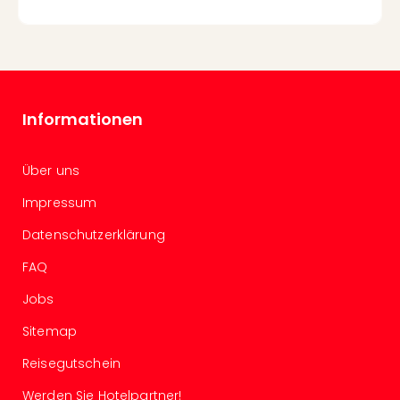
Ang
Kurz
Kurz
Deu
Kurz
Ost
Informationen
Kurz
Nor
Kurz
Über uns
Baye
Impressum
Kurz
Harz
Datenschutzerklärung
Kurz
FAQ
Sch
Kurz
Jobs
Bod
Kurz
Sitemap
Allg
Reisegutschein
alle
Ang
Werden Sie Hotelpartner!