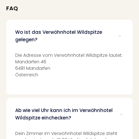
Of
FAQ
Thro
Stud
Tour
Swar
Wo ist das Verwöhnhotel Wildspitze
Krist
gelegen?
Mini
Wun
Die Adresse vom Verwöhnhotel Wildspitze lautet:
Ham
Mandarfen 46
War
6481 Mandarfen
Bros.
Österreich
Stud
Tour
Lon
–
The
Ab wie viel Uhr kann ich im Verwöhnhotel
Mak
of
Wildspitze einchecken?
Harr
Pott
Dein Zimmer im Verwöhnhotel Wildspitze steht
An