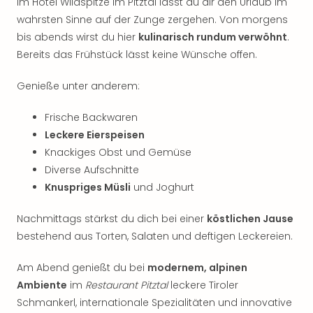
Im Hotel Wildspitze im Pitztal lässt du dir den Urlaub im
Thea
wahrsten Sinne auf der Zunge zergehen. Von morgens
ABB
bis abends wirst du hier
kulinarisch rundum verwöhnt
.
Voy
Bereits das Frühstück lässt keine Wünsche offen.
in
Lon
Genieße unter anderem:
Harr
Pott
Frische Backwaren
Thea
Lon
Leckere Eierspeisen
GOP
Knackiges Obst und Gemüse
Vari
Diverse Aufschnitte
Thea
Knuspriges Müsli
und Joghurt
Frie
Pala
Nachmittags stärkst du dich bei einer
köstlichen Jause
Berli
bestehend aus Torten, Salaten und deftigen Leckereien.
Fest
Neu
Am Abend genießt du bei
modernem, alpinen
Fest
Ambiente
im
Restaurant Pitztal
leckere Tiroler
Bad
Bad
Schmankerl, internationale Spezialitäten und innovative