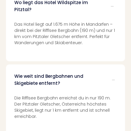
Wo liegt das Hotel Wildspitze im
Well
Eur
Pitztal?
Deu
Itali
Das Hotel liegt auf 1.675 m Höhe in Mandarfen –
Nied
direkt bei der Rifflsee Bergbahn (190 m) und nur 1
Öste
km vom Pitztaler Gletscher entfernt. Perfekt für
Pole
Wanderungen und Skiabenteuer.
Südt
Mar
Karl
alle
Ang
Wie weit sind Bergbahnen und
The
Skigebiete entfernt?
The
Erdi
Die Rifflsee Bergbahn erreichst du in nur 190 m.
Trop
Der Pitztaler Gletscher, Österreichs höchstes
Isla
Skigebiet, liegt nur 1 km entfernt und ist schnell
The
erreichbar.
Bad
Wöri