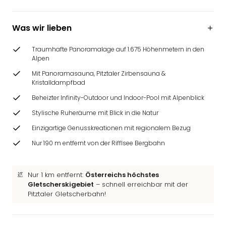
Ang
Wass
Was wir lieben
Trop
Isla
The
Traumhafte Panoramalage auf 1.675 Höhenmetern in den
Alpen
Erdi
Rula
Mit Panoramasauna, Pitztaler Zirbensauna &
Bad
Kristalldampfbad
Sch
Beheizter Infinity-Outdoor und Indoor-Pool mit Alpenblick
aqu
Stylische Ruheräume mit Blick in die Natur
The
Sins
Einzigartige Genusskreationen mit regionalem Bezug
alle
Nur 190 m entfernt von der Rifflsee Bergbahn
Ang
Zoo
&
Nur 1 km entfernt:
Österreichs höchstes
Safa
Gletscherskigebiet
– schnell erreichbar mit der
Erle
Pitztaler Gletscherbahn!
Zoo
Han