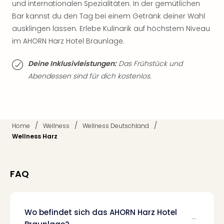
und internationalen Spezialitäten. In der gemütlichen
Thea
Bar kannst du den Tag bei einem Getränk deiner Wahl
ABB
ausklingen lassen. Erlebe Kulinarik auf höchstem Niveau
Voy
in
im AHORN Harz Hotel Braunlage.
Lon
Harr
Deine Inklusivleistungen:
Das Frühstück und
Pott
Abendessen sind für dich kostenlos.
Thea
Lon
GOP
Vari
/
/
/
Home
Wellness
Wellness Deutschland
Thea
Wellness Harz
Frie
Pala
Berli
Fest
FAQ
Neu
Fest
Bad
Wo befindet sich das AHORN Harz Hotel
Bad