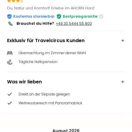
s
Slag
Du, Natur und Komfort! Erlebe im AHORN Harz!
Eftel
Kostenlos stornierbar
Bestpreisgarantie
LEG
Brauchst du Hilfe?
+49 30 5444 55 800
Deu
Parc
Astér
Exklusiv für Travelcircus Kunden
Rast
Lan
Übernachtung im Zimmer deiner Wahl
Baye
Tägliche Halbpension
Park
Plop
Deu
Was wir lieben
(eh
Holi
Direkt an der Skipiste gelegen
Park
Tivol
Wellnessbereich mit Panoramablick
Kop
Futu
Bela
alle
August 2026