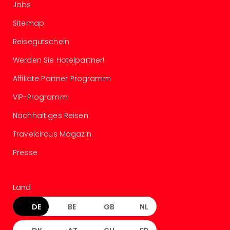
Jobs
Mer
Ben
Sitemap
Mus
Stut
Reisegutschein
Pors
Werden Sie Hotelpartner!
Mus
Auto
Affiliate Partner Programm
Wolf
BM
VIP-Programm
Mus
Nachhaltiges Reisen
in
Mün
Travelcircus Magazin
Barb
Presse
Mus
Tec
Spey
Land
alle
Ang
DE
BE
GB
NL
Auss
Ga