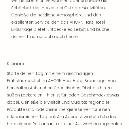
Sch
Wellnessbereich verwöhnen oder entdecke die
und
Schönheit des Harzes bei Outdoor-Aktivitäten.
das
Genieße die herzliche Atmosphäre und den
Biest
exzellenten Service, den das AHORN Harz Hotel
Wie
Braunlage bietet. Entdecke es selbst und buche
Mari
deinen Traumurlaub noch heute!
Ther
Sta
Ente
Das
Kulinarik
Pha
der
Starte deinen Tag mit einem reichhaltigen
Ope
Frühstücksbuffet im AHORN Harz Hotel Braunlage. Von
Köln
herzhaften Aufstrichen über frisches Obst bis hin zu
Tan
süßen Leckereien - hier ist für jeden Geschmack etwas
der
Vam
dabei. Genieße die Vielfalt und Qualität regionaler
alle
Produkte und lade deine Energiereserven für einen
Ang
erlebnisreichen Tag auf. Am Abend erwartet dich das
Sho
hoteleigene Restaurant mit einer Auswahl an regionalen
&