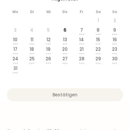
Ang
Wass
Mo
Di
Mi
Do
Fr
Sa
So
Trop
1
2
Isla
The
3
4
5
6
7
8
9
Erdi
---
---
---
10
11
12
13
14
15
16
Rula
---
---
---
---
---
---
---
Bad
17
18
19
20
21
22
23
Sch
---
---
---
---
---
---
---
24
25
26
27
28
29
30
aqu
---
---
---
---
---
---
---
The
31
Sins
---
alle
Ang
Zoo
Bestätigen
&
Safa
Erle
Zoo
Han