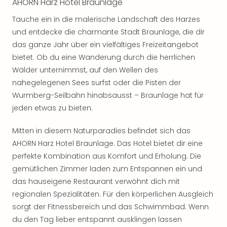
AHORN Harz Hotel Braunlage
noc
Tauche ein in die malerische Landschaft des Harzes
meh
Frei
und entdecke die charmante Stadt Braunlage, die dir
Frei
das ganze Jahr über ein vielfältiges Freizeitangebot
Eur
bietet. Ob du eine Wanderung durch die herrlichen
Frei
Wälder unternimmst, auf den Wellen des
Deu
nahegelegenen Sees surfst oder die Pisten der
Frei
Wurmberg-Seilbahn hinabsausst – Braunlage hat für
Nied
jeden etwas zu bieten.
Frei
Öste
Mitten in diesem Naturparadies befindet sich das
Frei
Fran
AHORN Harz Hotel Braunlage. Das Hotel bietet dir eine
Musi
perfekte Kombination aus Komfort und Erholung. Die
&
gemütlichen Zimmer laden zum Entspannen ein und
Sho
das hauseigene Restaurant verwöhnt dich mit
Musi
regionalen Spezialitäten. Für den körperlichen Ausgleich
Starl
sorgt der Fitnessbereich und das Schwimmbad. Wenn
Expr
du den Tag lieber entspannt ausklingen lassen
Moul