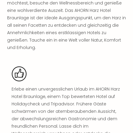
Rou
möchtest, besuche den Wellnessbereich und genieße
Das
eine wohlverdiente Auszeit. Das AHORN Harz Hotel
Musi
Braunlage ist der ideale Ausgangspunkt, um den Harz in
Köni
all seinen Facetten zu entdecken und gleichzeitig die
der
Annehmlichkeiten eines erstklassigen Hotels zu
Löw
genießen. Tauche ein in eine Welt voller Natur, Komfort
Die
und Erholung.
Eisk
Tarz
MJ
–
Das
Mich
Jac
Erlebe einen unvergesslichen Urlaub im AHORN Harz
Musi
Hotel Braunlage, einem Top bewerteten Hotel auf
Der
Holidaycheck und Tripadvisor. Frühere Gäste
Teuf
schwärmen von der atemberaubenden Aussicht,
träg
der abwechslungsreichen Gastronomie und dem
Pra
freundlichen Personal. Lasse dich im
Die