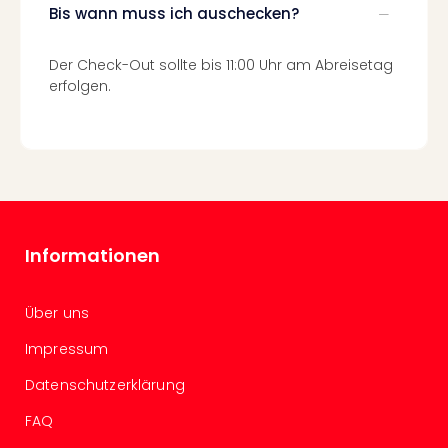
Fest
Bis wann muss ich auschecken?
Stör
Fest
Mus
Der Check-Out sollte bis 11:00 Uhr am Abreisetag
erfolgen.
Fuld
Are
di
Ver
alle
Ang
Musi
Musi
Informationen
Ham
alle
Ang
Über uns
Kultu
Impressum
&
Spor
Datenschutzerklärung
Mus
Tec
FAQ
Sins