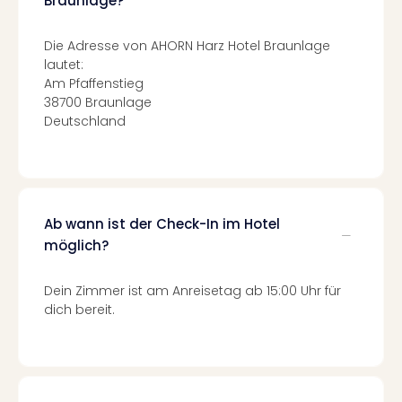
Braunlage?
Qua
Com
Club
Die Adresse von AHORN Harz Hotel Braunlage
lautet:
Pret
Am Pfaffenstieg
Wo
38700 Braunlage
alle
Deutschland
Ang
TV
Sho
ZDF
Fern
in
Ab wann ist der Check-In im Hotel
Main
möglich?
Stef
Raa
Dein Zimmer ist am Anreisetag ab 15:00 Uhr für
Sho
dich bereit.
alle
Ang
Fest
Dom