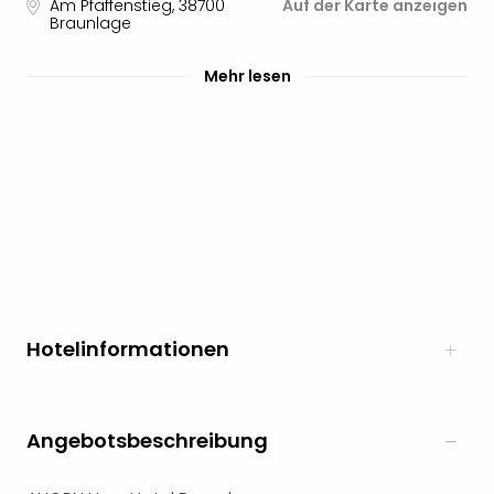
Sere
Am Pfaffenstieg
,
38700
Auf der Karte anzeigen
Braunlage
Park
Allw
Müns
Mehr lesen
Zoo
Leip
Safa
Beek
Ber
ZOO
Erle
Gels
Welt
Wal
Nau
Hotelinformationen
Aqu
Zool
Gar
Angebotsbeschreibung
Berli
alle
Ang