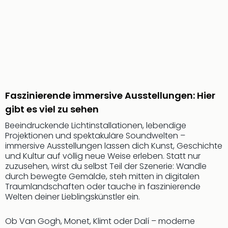
noc
meh
Frei
Frei
Eur
Frei
Deu
Frei
Faszinierende immersive Ausstellungen: Hier
Nied
gibt es viel zu sehen
Frei
Öste
Beeindruckende Lichtinstallationen, lebendige
Frei
Projektionen und spektakuläre Soundwelten –
Fran
immersive Ausstellungen lassen dich Kunst, Geschichte
Musi
und Kultur auf völlig neue Weise erleben. Statt nur
&
zuzusehen, wirst du selbst Teil der Szenerie: Wandle
durch bewegte Gemälde, steh mitten in digitalen
Sho
Traumlandschaften oder tauche in faszinierende
Musi
Welten deiner Lieblingskünstler ein.
Starl
Expr
Ob Van Gogh, Monet, Klimt oder Dalí – moderne
Moul