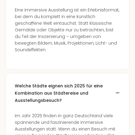
Thea
Eine immersive Ausstellung ist ein Erlebnisformat,
ABB
bei dem du komplett in eine künstlich
Voy
geschaffene Welt eintauchst. Statt klassische
in
Gemälde oder Objekte nur zu betrachten, bist
Lon
du Teil der Inszenierung – umgeben von
Harr
bewegten Bildern, Musik, Projektionen, Licht- und
Pott
Soundeffekten.
Thea
Lon
GOP
Vari
Thea
Frie
Welche Städte eignen sich 2025 für eine
Pala
Kombination aus Städtereise und
Berli
Ausstellungsbesuch?
Fest
Neu
Im Jahr 2025 finden in ganz Deutschland viele
Fest
spannende und faszinierende immersive
Bad
Ausstellungen statt. Wenn du einen Besuch mit
Bad