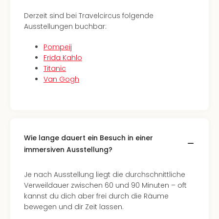
Fest
Stör
Derzeit sind bei Travelcircus folgende
Fest
Ausstellungen buchbar:
Mus
Fuld
Pompeij
Are
Frida Kahlo
di
Titanic
Ver
Van Gogh
alle
Ang
Musi
Musi
Ham
Wie lange dauert ein Besuch in einer
alle
immersiven Ausstellung?
Ang
Kultu
&
Je nach Ausstellung liegt die durchschnittliche
Spor
Verweildauer zwischen 60 und 90 Minuten – oft
Mus
kannst du dich aber frei durch die Räume
Tec
bewegen und dir Zeit lassen.
Sins