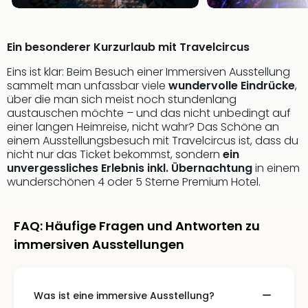
Sch
und
das
Biest
Ein besonderer Kurzurlaub mit Travelcircus
Wie
Eins ist klar: Beim Besuch einer Immersiven Ausstellung
Mari
sammelt man unfassbar viele
wundervolle Eindrücke
,
Ther
über die man sich meist noch stundenlang
Sta
austauschen möchte – und das nicht unbedingt auf
Ente
einer langen Heimreise, nicht wahr? Das Schöne an
Das
einem Ausstellungsbesuch mit Travelcircus ist, dass du
Pha
nicht nur das Ticket bekommst, sondern
ein
der
unvergessliches Erlebnis inkl. Übernachtung
in einem
wunderschönen 4 oder 5 Sterne Premium Hotel.
Ope
Köln
Tan
FAQ: Häufige Fragen und Antworten zu
der
Vam
immersiven Ausstellungen
alle
Ang
Sho
Was ist eine immersive Ausstellung?
&