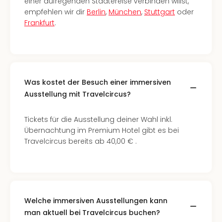
einer aufregenden Städtereise verbinden willst,
Qua
empfehlen wir dir
Berlin
,
München
,
Stuttgart
oder
Com
Frankfurt
.
Club
Pret
Wo
alle
Ang
TV
Was kostet der Besuch einer immersiven
Sho
Ausstellung mit Travelcircus?
ZDF
Fern
Tickets für die Ausstellung deiner Wahl inkl.
in
Übernachtung im Premium Hotel gibt es bei
Main
Travelcircus bereits ab 40,00 € .
Stef
Raa
Sho
alle
Ang
Fest
Welche immersiven Ausstellungen kann
Dom
man aktuell bei Travelcircus buchen?