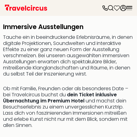
Frei
Frei
Immersive Ausstellungen
Disn
Paris
Tauche ein in beeindruckende Erlebnisräume, in denen
Disn
digitale Projektionen, Soundwelten und interaktive
Paris
Effekte zu einer ganz neuen Form der Ausstellung
verschmelzen. Bei unseren ausgewählten immersiven
Take
Ausstellungen erwarten dich spektakuläre Bilder,
Eur
mitreißende Klanglandschaften und Räume, in denen
Park
du selbst Teil der Inszenierung wirst.
Rust
Phan
Ob mit Familie, Freunden oder als besonderes Date –
Heid
bei Travelcircus buchst du
dein Ticket inklusive
Park
Übernachtung im Premium Hotel
und machst dein
Reso
Besuchserlebnis zu einem unvergesslichen Kurztrip.
Mov
Lass dich von faszinierenden Immersionen mitreißen
Park
und erlebe Kunst nicht nur mit dem Blick, sondern mit
Play
allen Sinnen.
Funp
Trips