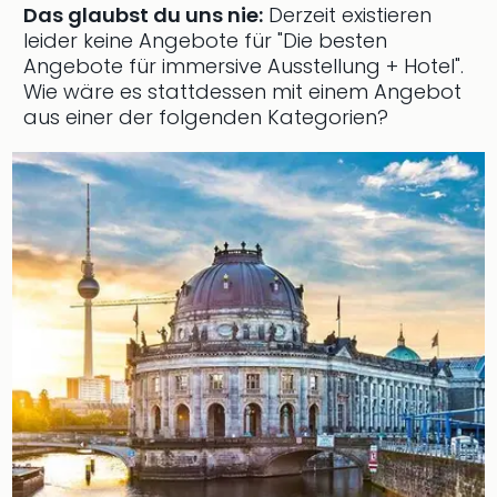
Das glaubst du uns nie:
Derzeit existieren
Slag
leider keine Angebote für "Die besten
Eftel
Angebote für immersive Ausstellung + Hotel".
LEG
Wie wäre es stattdessen mit einem Angebot
Deu
aus einer der folgenden Kategorien?
Parc
Astér
Rast
Lan
Baye
Park
Plop
Deu
(eh
Holi
Park
Tivol
Kop
Futu
Bela
alle