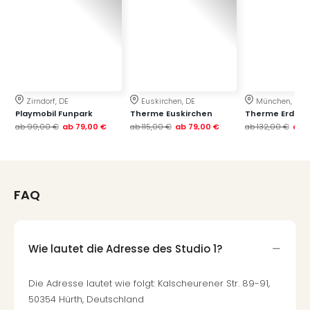
Thea
ABB
Voy
in
Lon
Harr
Pott
Zirndorf, DE
Euskirchen, DE
München, DE
Playmobil Funpark
Therme Euskirchen
Therme Erding
Thea
ab
99,00 €
ab
79,00 €
ab
115,00 €
ab
79,00 €
ab
132,00 €
ab
Lon
GOP
Vari
Thea
FAQ
Frie
Pala
Berli
Fest
Wie lautet die Adresse des Studio 1?
Neu
Fest
Die Adresse lautet wie folgt: Kalscheurener Str. 89-91,
Bad
50354 Hürth, Deutschland
Bad