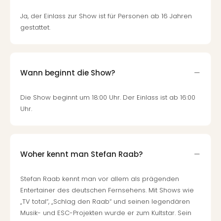
Mer
Ja, der Einlass zur Show ist für Personen ab 16 Jahren
Ben
gestattet.
Mus
Stut
Pors
Mus
Auto
Wann beginnt die Show?
Wolf
BM
Die Show beginnt um 18:00 Uhr. Der Einlass ist ab 16:00
Mus
Uhr.
in
Mün
Barb
Mus
Woher kennt man Stefan Raab?
Tec
Spey
Stefan Raab kennt man vor allem als prägenden
alle
Entertainer des deutschen Fernsehens. Mit Shows wie
Ang
„TV total“, „Schlag den Raab“ und seinen legendären
Auss
Ga
Musik- und ESC-Projekten wurde er zum Kultstar. Sein