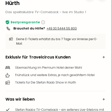
Hürth
Slag
Eftel
Das spektakuläre TV-Comeback – live im Studio 1
LEG
Deu
Bestpreisgarantie
Parc
Brauchst du Hilfe?
+49 30 5444 55 800
Astér
Rast
Deine E-Tickets erhältst du bis 7 Tage vor Anreise per E-
Lan
Mail.
Baye
Park
Exklusiv für Travelcircus Kunden
Plop
Deu
Übernachtung im Premium Hotel deiner Wahl
(eh
Frühstück und weitere Extras, je nach gewähltem Hotel
Holi
Park
Tickets für Die Stefan Raab Show in Hürth
Tivol
Kop
Futu
Was wir lieben
Bela
alle
Stefan Raabs TV-Comeback – ein seltenes Live-Erlebnis mit