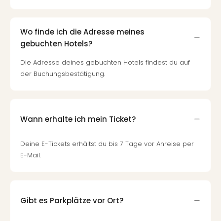
Qua
Com
Club
Wo finde ich die Adresse meines
Pret
gebuchten Hotels?
Wo
alle
Die Adresse deines gebuchten Hotels findest du auf
Ang
der Buchungsbestätigung.
TV
Sho
ZDF
Fern
Wann erhalte ich mein Ticket?
in
Main
Deine E-Tickets erhältst du bis 7 Tage vor Anreise per
Stef
E-Mail.
Raa
Sho
alle
Ang
Fest
Gibt es Parkplätze vor Ort?
Dom