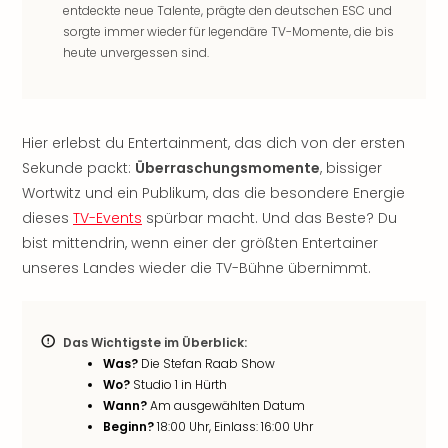
entdeckte neue Talente, prägte den deutschen ESC und
noc
sorgte immer wieder für legendäre TV-Momente, die bis
meh
heute unvergessen sind.
Frei
Frei
Eur
Frei
Hier erlebst du Entertainment, das dich von der ersten
Deu
Sekunde packt:
Überraschungsmomente
, bissiger
Frei
Wortwitz und ein Publikum, das die besondere Energie
Nied
Frei
dieses
TV-Events
spürbar macht. Und das Beste? Du
Öste
bist mittendrin, wenn einer der größten Entertainer
Frei
unseres Landes wieder die TV-Bühne übernimmt.
Fran
Musi
&
Das Wichtigste im Überblick:
Sho
Was?
Die Stefan Raab Show
Musi
Wo?
Studio 1 in Hürth
Starl
Wann?
Am ausgewählten Datum
Expr
Beginn?
18:00 Uhr, Einlass: 16:00 Uhr
Moul