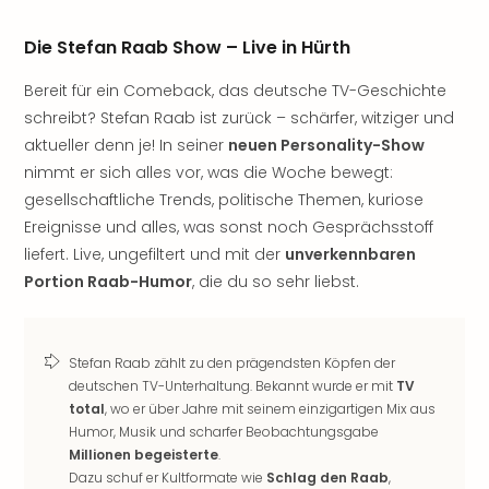
Sere
Park
Die Stefan Raab Show – Live in Hürth
Allw
Müns
Bereit für ein Comeback, das deutsche TV-Geschichte
Zoo
schreibt? Stefan Raab ist zurück – schärfer, witziger und
Leip
aktueller denn je! In seiner
neuen Personality-Show
Safa
Beek
nimmt er sich alles vor, was die Woche bewegt:
Ber
gesellschaftliche Trends, politische Themen, kuriose
ZOO
Ereignisse und alles, was sonst noch Gesprächsstoff
Erle
liefert. Live, ungefiltert und mit der
unverkennbaren
Gels
Portion Raab-Humor
, die du so sehr liebst.
Welt
Wal
Nau
Aqu
Stefan Raab zählt zu den prägendsten Köpfen der
deutschen TV-Unterhaltung. Bekannt wurde er mit
TV
Zool
total
, wo er über Jahre mit seinem einzigartigen Mix aus
Gar
Humor, Musik und scharfer Beobachtungsgabe
Berli
Millionen begeisterte
.
alle
Dazu schuf er Kultformate wie
Schlag den Raab
,
Ang