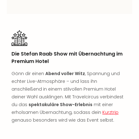
Rou
Das
Musi
Köni
der
Löw
Die
Eisk
Die Stefan Raab Show mit Übernachtung im
Tarz
Premium Hotel
MJ
–
Gönn dir einen
Abend voller Witz
, Spannung und
Das
echter Live-Atmosphäre – und lass ihn
Mich
anschließend in einem stilvollen Premium Hotel
Jac
deiner Wahl ausklingen. Mit Travelcircus verbindest
Musi
du das
spektakuläre Show-Erlebnis
mit einer
Der
Teuf
erholsamen Übernachtung, sodass dein
Kurztrip
träg
genauso besonders wird wie das Event selbst.
Pra
Die