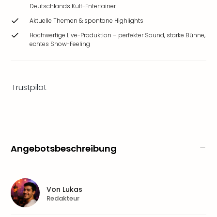
Ang
Deutschlands Kult-Entertainer
Wass
Aktuelle Themen & spontane Highlights
Trop
Hochwertige Live-Produktion – perfekter Sound, starke Bühne,
Isla
echtes Show-Feeling
The
Erdi
Rula
Bad
Trustpilot
Sch
aqu
The
Sins
alle
Ang
Angebotsbeschreibung
Zoo
&
Safa
Erle
Von
Lukas
Zoo
Redakteur
Han