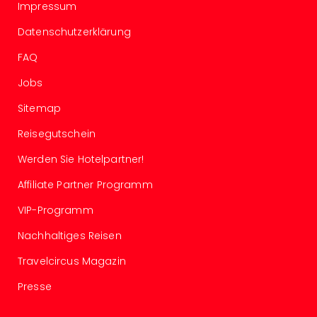
Impressum
Even
at
Datenschutzerklärung
War
FAQ
Bros.
Stud
Jobs
Tour
Lon
Sitemap
–
Reisegutschein
The
Mak
Werden Sie Hotelpartner!
of
Affiliate Partner Programm
Harr
Pott
VIP-Programm
Form
1
Nachhaltiges Reisen
Die
Travelcircus Magazin
Auss
Imme
Presse
Auss
alle