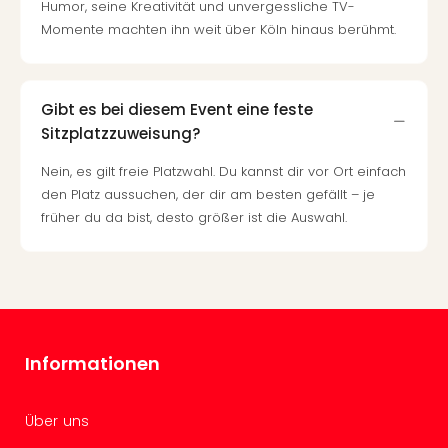
Of
Humor, seine Kreativität und unvergessliche TV-
Thro
Momente machten ihn weit über Köln hinaus berühmt.
Stud
Tour
Swar
Gibt es bei diesem Event eine feste
Krist
Sitzplatzzuweisung?
Mini
Wun
Nein, es gilt freie Platzwahl. Du kannst dir vor Ort einfach
Ham
den Platz aussuchen, der dir am besten gefällt – je
War
früher du da bist, desto größer ist die Auswahl.
Bros.
Stud
Tour
Lon
–
The
Mak
Informationen
of
Harr
Über uns
Pott
An