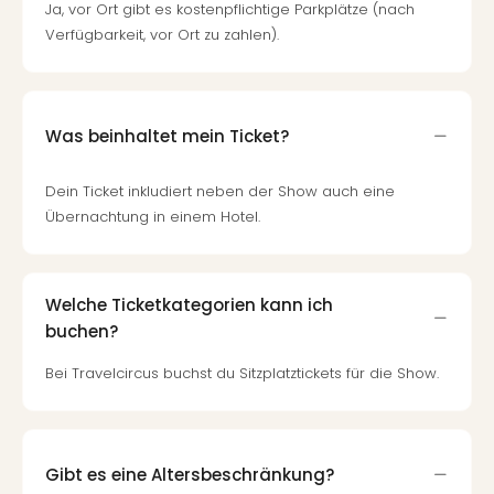
Fest
Ja, vor Ort gibt es kostenpflichtige Parkplätze (nach
Stör
Verfügbarkeit, vor Ort zu zahlen).
Fest
Mus
Fuld
Are
Was beinhaltet mein Ticket?
di
Ver
Dein Ticket inkludiert neben der Show auch eine
alle
Übernachtung in einem Hotel.
Ang
Musi
Musi
Ham
Welche Ticketkategorien kann ich
alle
buchen?
Ang
Kultu
Bei Travelcircus buchst du Sitzplatztickets für die Show.
&
Spor
Mus
Tec
Gibt es eine Altersbeschränkung?
Sins