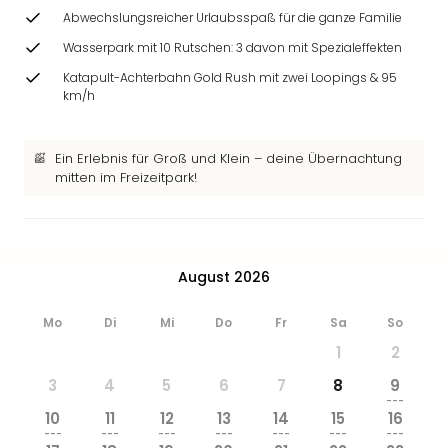
Ang
Abwechslungsreicher Urlaubsspaß für die ganze Familie
Wass
Wasserpark mit 10 Rutschen: 3 davon mit Spezialeffekten
Trop
Isla
Katapult-Achterbahn Gold Rush mit zwei Loopings & 95
km/h
The
Erdi
Rula
Ein Erlebnis für Groß und Klein – deine Übernachtung
Bad
mitten im Freizeitpark!
Sch
aqu
The
Sins
alle
August 2026
Ang
Zoo
Mo
Di
Mi
Do
Fr
Sa
So
&
1
2
Safa
3
4
5
6
7
8
9
Erle
---
Zoo
10
11
12
13
14
15
16
Han
---
---
---
---
---
---
---