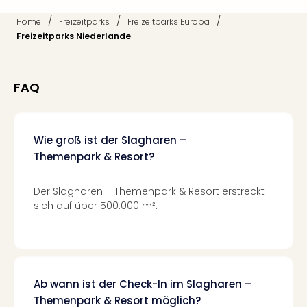
Mer
/
/
/
Home
Freizeitparks
Freizeitparks Europa
Ben
Freizeitparks Niederlande
Mus
Stut
Pors
Mus
FAQ
Auto
Wolf
BM
Wie groß ist der Slagharen –
Mus
Themenpark & Resort?
in
Mün
Barb
Der Slagharen – Themenpark & Resort erstreckt
Mus
sich auf über 500.000 m².
Tec
Spey
alle
Ang
Auss
Ab wann ist der Check-In im Slagharen –
Ga
Themenpark & Resort möglich?