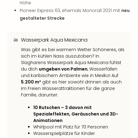
Höhe
Thea
Pioneer Express 63, ehemals Monorail 2021 mit
neu
ABB
gestalteter Strecke
Voy
in
Lon
Harr
Wasserpark Aqua Mexicana
Pott
Was gibt es bei warmem Wetter Schöneres, als
Thea
sich im kühlen Nass auszutoben? In
Lon
Slagharens Wasserpark Aqua Mexicana fühlst
GOP
du dich
umgeben von Palmen
, Wasserfällen
Vari
und karibischem Ambiente wie in Mexiko! Auf
Thea
5.200 m²
gibt es hier sowohl drinnen als auch
Frie
im Freien Wasserattraktionen für die ganze
Pala
Familie, darunter:
Berli
Fest
10 Rutschen – 3 davon mit
Neu
Spezialeffekten, Geräuschen und 3D-
Fest
Animationen
Bad
Whirlpool mit Platz für 70 Personen
Wasserspielplätze für Kinder
Bad