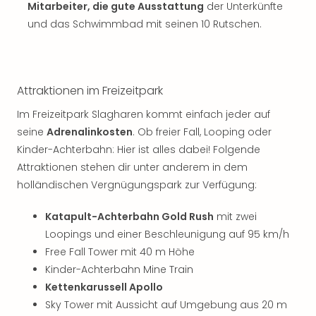
Sch
Mitarbeiter, die gute Ausstattung
der Unterkünfte
und
und das Schwimmbad mit seinen 10 Rutschen.
das
Biest
Wie
Mari
Attraktionen im Freizeitpark
Ther
Sta
Im Freizeitpark Slagharen kommt einfach jeder auf
Ente
seine
Adrenalinkosten
. Ob freier Fall, Looping oder
Das
Kinder-Achterbahn: Hier ist alles dabei! Folgende
Pha
Attraktionen stehen dir unter anderem in dem
der
holländischen Vergnügungspark zur Verfügung:
Ope
Köln
Katapult-Achterbahn Gold Rush
mit zwei
Tan
der
Loopings und einer Beschleunigung auf 95 km/h
Vam
Free Fall Tower mit 40 m Höhe
alle
Kinder-Achterbahn Mine Train
Ang
Kettenkarussell Apollo
Sho
Sky Tower mit Aussicht auf Umgebung aus 20 m
&