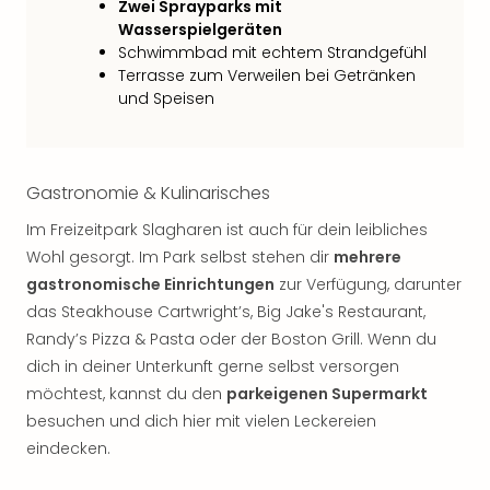
Zwei Sprayparks mit
Qua
Wasserspielgeräten
Com
Schwimmbad mit echtem Strandgefühl
Club
Terrasse zum Verweilen bei Getränken
Pret
und Speisen
Wo
alle
Ang
TV
Gastronomie & Kulinarisches
Sho
ZDF
Im Freizeitpark Slagharen ist auch für dein leibliches
Fern
Wohl gesorgt. Im Park selbst stehen dir
mehrere
in
gastronomische Einrichtungen
zur Verfügung, darunter
Main
das Steakhouse Cartwright’s, Big Jake's Restaurant,
Stef
Randy’s Pizza & Pasta oder der Boston Grill. Wenn du
Raa
dich in deiner Unterkunft gerne selbst versorgen
Sho
alle
möchtest, kannst du den
parkeigenen Supermarkt
Ang
besuchen und dich hier mit vielen Leckereien
Fest
eindecken.
Dom