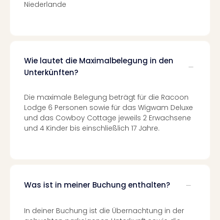
Niederlande
Ang
Spor
Skiu
in
Deu
Skiu
Wie lautet die Maximalbelegung in den
in
Unterkünften?
Öste
Form
Die maximale Belegung beträgt für die Racoon
1
Lodge 6 Personen sowie für das Wigwam Deluxe
Reis
und das Cowboy Cottage jeweils 2 Erwachsene
Konz
und 4 Kinder bis einschließlich 17 Jahre.
Konz
Pitbu
Karo
G
Back
Was ist in meiner Buchung enthalten?
Boy
Disn
In deiner Buchung ist die Übernachtung in der
in