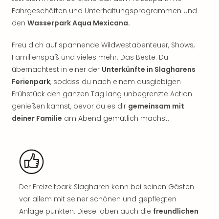
Rou
Fahrgeschäften und Unterhaltungsprogrammen und
Das
den
Wasserpark Aqua Mexicana.
Musi
Köni
Freu dich auf spannende Wildwestabenteuer, Shows,
der
Familienspaß und vieles mehr. Das Beste: Du
Löw
Die
übernachtest in einer der
Unterkünfte in Slagharens
Eisk
Ferienpark
, sodass du nach einem ausgiebigen
Tarz
Frühstück den ganzen Tag lang unbegrenzte Action
MJ
genießen kannst, bevor du es dir
gemeinsam mit
–
deiner Familie
am Abend gemütlich machst.
Das
Mich
Jac
Musi
Der
Teuf
Der Freizeitpark Slagharen kann bei seinen Gästen
träg
Pra
vor allem mit seiner schönen und gepflegten
Die
Anlage punkten. Diese loben auch die
freundlichen