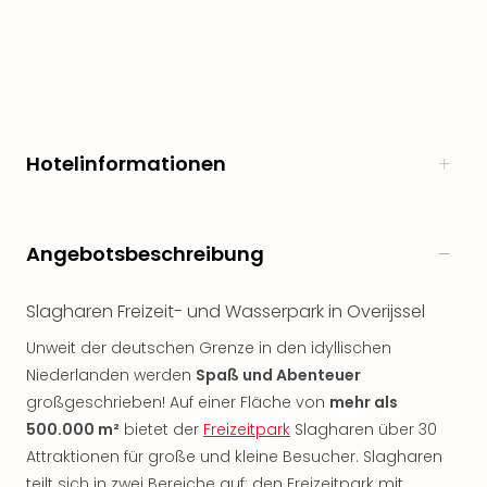
noc
meh
Frei
Frei
Eur
Frei
Hotelinformationen
Deu
Frei
Nied
Frei
Angebotsbeschreibung
Öste
Frei
Fran
Slagharen Freizeit- und Wasserpark in Overijssel
Musi
Unweit der deutschen Grenze in den idyllischen
&
Niederlanden werden
Spaß und Abenteuer
Sho
Musi
großgeschrieben! Auf einer Fläche von
mehr als
Starl
500.000 m²
bietet der
Freizeitpark
Slagharen über 30
Expr
Attraktionen für große und kleine Besucher. Slagharen
Moul
teilt sich in zwei Bereiche auf: den Freizeitpark mit