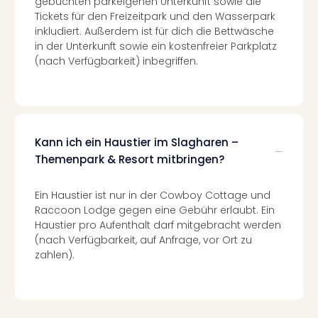
gebuchten parkeigenen Unterkunft sowie die
Con
Tickets für den Freizeitpark und den Wasserpark
Schl
inkludiert. Außerdem ist für dich die Bettwäsche
Sch
in der Unterkunft sowie ein kostenfreier Parkplatz
Konz
(nach Verfügbarkeit) inbegriffen.
alle
Ang
Fest
Glüc
Insel
Kann ich ein Haustier im Slagharen –
Mer
Lun
Themenpark & Resort mitbringen?
Black
Festi
Ein Haustier ist nur in der Cowboy Cottage und
Nibiri
Raccoon Lodge gegen eine Gebühr erlaubt. Ein
Festi
Haustier pro Aufenthalt darf mitgebracht werden
Ikar
(nach Verfügbarkeit, auf Anfrage, vor Ort zu
Festi
zahlen).
alle
Ang
Loca
Konz