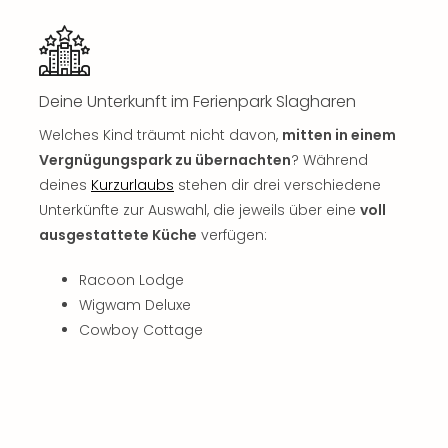
Fest
Stör
Fest
Mus
Fuld
Deine Unterkunft im Ferienpark Slagharen
Are
di
Welches Kind träumt nicht davon,
mitten in einem
Ver
Vergnügungspark zu übernachten
? Während
alle
deines
Kurzurlaubs
stehen dir drei verschiedene
Ang
Unterkünfte zur Auswahl, die jeweils über eine
voll
Musi
ausgestattete Küche
verfügen:
Musi
Ham
Racoon Lodge
alle
Wigwam Deluxe
Ang
Kultu
Cowboy Cottage
&
Spor
Mus
Tec
Sins