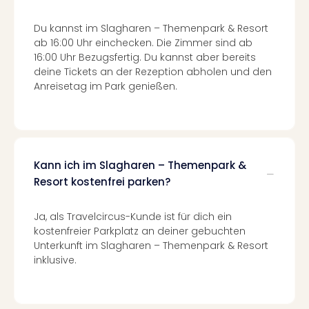
Of
Thro
Du kannst im Slagharen – Themenpark & Resort
Stud
ab 16:00 Uhr einchecken. Die Zimmer sind ab
Tour
16:00 Uhr Bezugsfertig. Du kannst aber bereits
Swar
deine Tickets an der Rezeption abholen und den
Krist
Anreisetag im Park genießen.
Mini
Wun
Ham
War
Bros.
Kann ich im Slagharen – Themenpark &
Stud
Resort kostenfrei parken?
Tour
Lon
–
Ja, als Travelcircus-Kunde ist für dich ein
kostenfreier Parkplatz an deiner gebuchten
The
Unterkunft im Slagharen – Themenpark & Resort
Mak
inklusive.
of
Harr
Pott
An