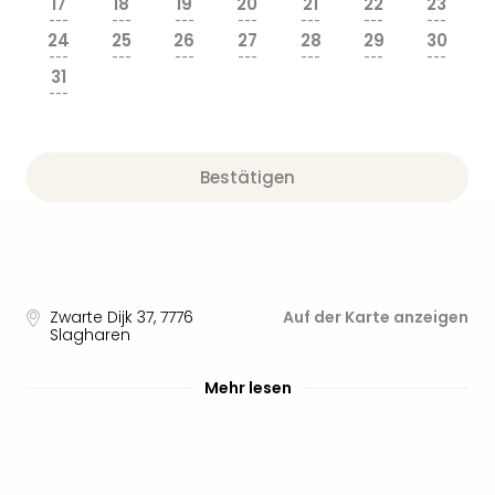
17
18
19
20
21
22
23
Sere
---
---
---
---
---
---
---
Park
24
25
26
27
28
29
30
Allw
---
---
---
---
---
---
---
31
Müns
---
Zoo
Leip
Safa
Beek
Bestätigen
Ber
ZOO
Erle
Gels
Welt
Zwarte Dijk 37
,
7776
Auf der Karte anzeigen
Wal
Slagharen
Nau
Aqu
Mehr lesen
Zool
Gar
Berli
alle
Ang