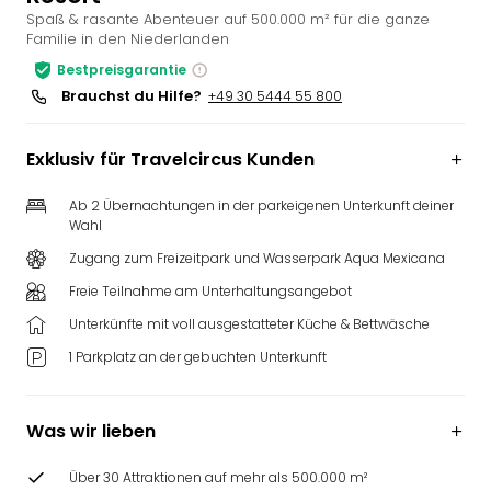
Spaß & rasante Abenteuer auf 500.000 m² für die ganze
Slag
Familie in den Niederlanden
Eftel
LEG
Bestpreisgarantie
Deu
Brauchst du Hilfe?
+49 30 5444 55 800
Parc
Astér
Exklusiv für Travelcircus Kunden
Rast
Lan
Ab 2 Übernachtungen in der parkeigenen Unterkunft deiner
Baye
Wahl
Park
Zugang zum Freizeitpark und Wasserpark Aqua Mexicana
Plop
Deu
Freie Teilnahme am Unterhaltungsangebot
(eh
Unterkünfte mit voll ausgestatteter Küche & Bettwäsche
Holi
1 Parkplatz an der gebuchten Unterkunft
Park
Tivol
Kop
Was wir lieben
Futu
Bela
Über 30 Attraktionen auf mehr als 500.000 m²
alle