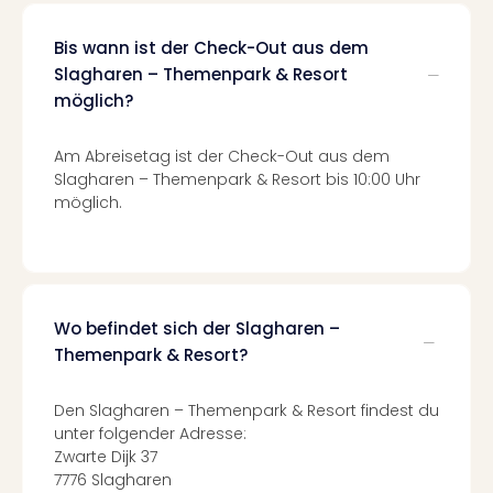
Even
at
Bis wann ist der Check-Out aus dem
War
Slagharen – Themenpark & Resort
Bros.
möglich?
Stud
Tour
Am Abreisetag ist der Check-Out aus dem
Lon
Slagharen – Themenpark & Resort bis 10:00 Uhr
–
möglich.
The
Mak
of
Harr
Pott
Wo befindet sich der Slagharen –
Form
Themenpark & Resort?
1
Die
Auss
Den Slagharen – Themenpark & Resort findest du
Imme
unter folgender Adresse:
Zwarte Dijk 37
Auss
7776 Slagharen
alle