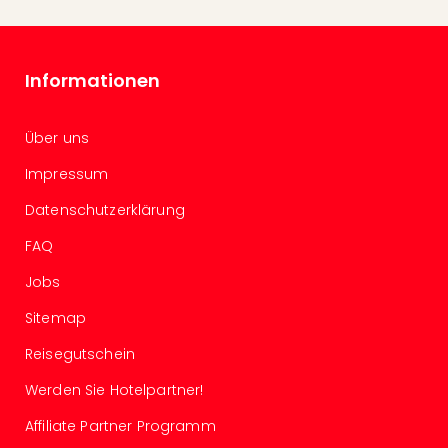
in
Köln
Konz
Informationen
in
Düss
Well
Über uns
Well
Deu
Impressum
Allg
Datenschutzerklärung
Baye
Wal
FAQ
Baye
Bod
Jobs
Harz
Sitemap
Nor
NRW
Reisegutschein
Ost
Werden Sie Hotelpartner!
Sch
alle
Affiliate Partner Programm
Ang