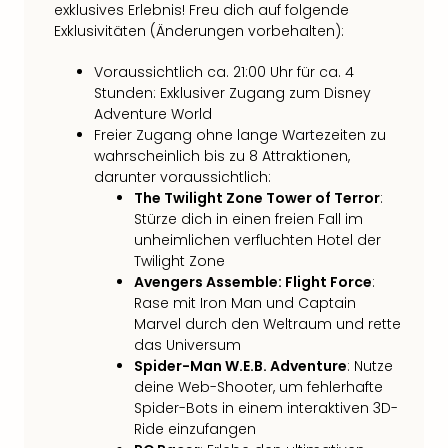
Sch
exklusives Erlebnis! Freu dich auf folgende
und
Exklusivitäten (Änderungen vorbehalten):
das
Biest
Voraussichtlich ca. 21:00 Uhr für ca. 4
Wie
Stunden: Exklusiver Zugang zum Disney
Mari
Adventure World
Ther
Freier Zugang ohne lange Wartezeiten zu
Sta
wahrscheinlich bis zu 8 Attraktionen,
darunter voraussichtlich:
Ente
The Twilight Zone Tower of Terror
:
Das
Stürze dich in einen freien Fall im
Pha
unheimlichen verfluchten Hotel der
der
Twilight Zone
Ope
Avengers Assemble: Flight Force
:
Köln
Rase mit Iron Man und Captain
Tan
Marvel durch den Weltraum und rette
der
das Universum
Vam
Spider-Man W.E.B. Adventure
: Nutze
alle
deine Web-Shooter, um fehlerhafte
Ang
Spider-Bots in einem interaktiven 3D-
Sho
Ride einzufangen
&