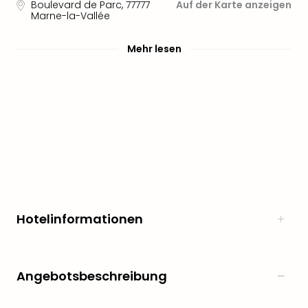
Boulevard de Parc
,
77777
Auf der Karte anzeigen
noc
Marne-la-Vallée
meh
Frei
Mehr lesen
Frei
Eur
Frei
Deu
Frei
Nied
Frei
Öste
Frei
Fran
Musi
Hotelinformationen
&
Sho
Musi
Starl
Angebotsbeschreibung
Expr
Moul