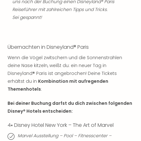
uns nach der Buchung einen Disneyland® Paris
Mer
Reiseführer mit zahlreichen Tipps und Tricks.
Ben
Sei gespannt!
Mus
Stut
Pors
Mus
Auto
Übernachten in Disneyland® Paris
Wolf
Wenn die Vögel zwitschern und die Sonnenstrahlen
BM
deine Nase kitzeln, weißt du: ein neuer Tag in
Mus
Disneyland® Paris ist angebrochen! Deine Tickets
in
Mün
erhältst du in
Kombination mit aufregenden
Barb
Themenhotels
:
Mus
Tec
Bei deiner Buchung darfst du dich zwischen folgenden
Spey
Disney® Hotels entscheiden:
alle
Ang
4⭑ Disney Hotel New York – The Art of Marvel
Auss
Marvel Ausstellung – Pool – Fitnesscenter –
Ga