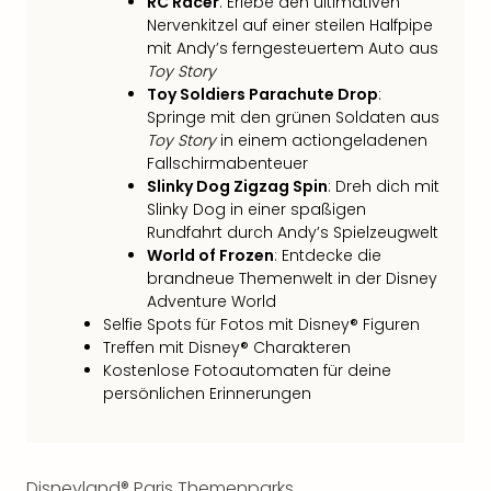
RC Racer
: Erlebe den ultimativen
Thea
Nervenkitzel auf einer steilen Halfpipe
ABB
mit Andy’s ferngesteuertem Auto aus
Voy
Toy Story
in
Toy Soldiers Parachute Drop
:
Lon
Springe mit den grünen Soldaten aus
Harr
Toy Story
in einem actiongeladenen
Pott
Fallschirmabenteuer
Thea
Slinky Dog Zigzag Spin
: Dreh dich mit
Slinky Dog in einer spaßigen
Lon
Rundfahrt durch Andy’s Spielzeugwelt
GOP
World of Frozen
: Entdecke die
Vari
brandneue Themenwelt in der Disney
Thea
Adventure World
Frie
Selfie Spots für Fotos mit Disney® Figuren
Pala
Treffen mit Disney® Charakteren
Berli
Kostenlose Fotoautomaten für deine
Fest
persönlichen Erinnerungen
Neu
Fest
Bad
Bad
Disneyland® Paris Themenparks