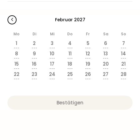
Sere
Park
Allw
Februar 2027
Müns
Zoo
Mo
Di
Mi
Do
Fr
Sa
So
Leip
Safa
1
2
3
4
5
6
7
---
---
---
---
---
---
---
Beek
8
9
10
11
12
13
14
Ber
---
---
---
---
---
---
---
ZOO
15
16
17
18
19
20
21
---
---
---
---
---
---
---
Erle
22
23
24
25
26
27
28
Gels
---
---
---
---
---
---
---
Welt
Wal
Nau
Bestätigen
Aqu
Zool
Gar
Berli
alle
Ang