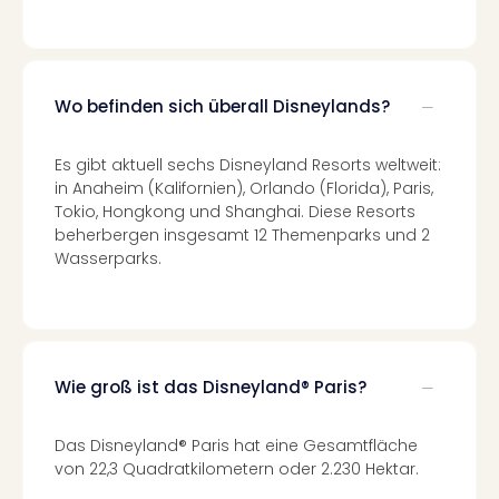
Kurz
Erle
Gou
Well
Wo befinden sich überall Disneylands?
Last
Minu
Es gibt aktuell sechs Disneyland Resorts weltweit:
Hote
in Anaheim (Kalifornien), Orlando (Florida), Paris,
Rom
Tokio, Hongkong und Shanghai. Diese Resorts
Hote
beherbergen insgesamt 12 Themenparks und 2
Desi
Wasserparks.
Hote
Luxu
alle
Ang
🎁
Wie groß ist das Disneyland® Paris?
Reis
Reis
Disn
Das Disneyland® Paris hat eine Gesamtfläche
Paris
von 22,3 Quadratkilometern oder 2.230 Hektar.
Guts