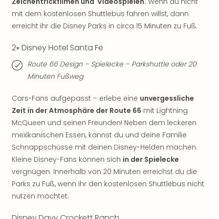
Zeichentrickfilmen und Videospielen.
Wenn du nicht
Con
Schl
mit dem kostenlosen Shuttlebus fahren willst, dann
Sch
erreicht ihr die Disney Parks in circa 15 Minuten zu Fuß.
Konz
alle
2⭑ Disney Hotel Santa Fe
Ang
Route 66 Design – Spielecke – Parkshuttle oder 20
Fest
Minuten Fußweg
Glüc
Insel
Cars-Fans aufgepasst – erlebe eine
unvergessliche
Mer
Lun
Zeit in der Atmosphäre der Route 66
mit Lightning
Black
McQueen und seinen Freunden! Neben dem leckeren
Festi
mexikanischen Essen, kannst du und deine Familie
Nibiri
Schnappschüsse mit deinen Disney-Helden machen.
Festi
Kleine Disney-Fans können sich
in der Spielecke
Ikar
vergnügen. Innerhalb von 20 Minuten erreichst du die
Festi
Parks zu Fuß, wenn ihr den kostenlosen Shuttlebus nicht
alle
Ang
nutzen möchtet.
Loca
Konz
Disney Davy Crockett Ranch