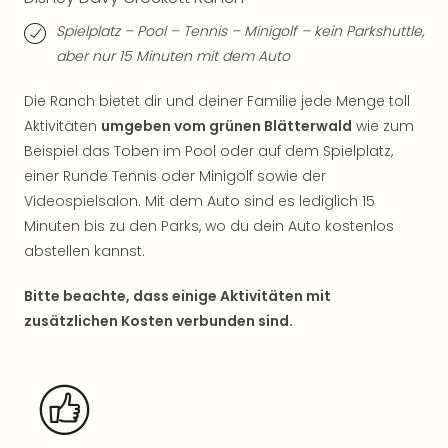
in
Spielplatz – Pool – Tennis – Minigolf – kein Parkshuttle,
Köln
aber nur 15 Minuten mit dem Auto
Konz
in
Die Ranch bietet dir und deiner Familie jede Menge toll
Düss
Aktivitäten
umgeben vom grünen Blätterwald
wie zum
Well
Well
Beispiel das Toben im Pool oder auf dem Spielplatz,
Deu
einer Runde Tennis oder Minigolf sowie der
Allg
Videospielsalon. Mit dem Auto sind es lediglich 15
Baye
Minuten bis zu den Parks, wo du dein Auto kostenlos
Wal
abstellen kannst.
Baye
Bod
Bitte beachte, dass einige Aktivitäten mit
Harz
zusätzlichen Kosten verbunden sind.
Nor
NRW
Ost
Sch
alle
Ang