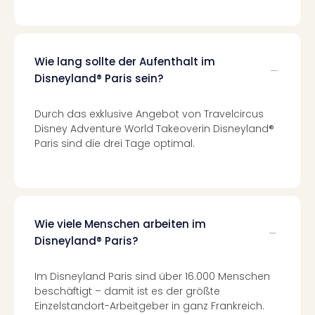
Eur
Park
Guts
Trop
Wie lang sollte der Aufenthalt im
Isla
Disneyland® Paris sein?
Guts
The
Durch das exklusive Angebot von Travelcircus
Erdi
Disney Adventure World Takeoverin Disneyland®
Guts
Paris sind die drei Tage optimal.
War
Bros.
Stud
Tour
Lon
Wie viele Menschen arbeiten im
Guts
Sta
Disneyland® Paris?
Musi
&
Im Disneyland Paris sind über 16.000 Menschen
Sho
beschäftigt – damit ist es der größte
Guts
Einzelstandort-Arbeitgeber in ganz Frankreich.