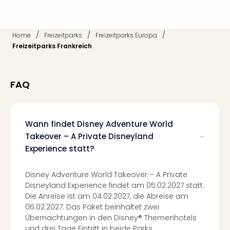
The
Sins
Bad
Sch
/
/
/
Home
Freizeitparks
Freizeitparks Europa
Tau
Freizeitparks Frankreich
The
The
Eusk
FAQ
Caro
The
Aqu
Wann findet Disney Adventure World
Prag
Takeover – A Private Disneyland
Bali
The
Experience statt?
The
Bad
Disney Adventure World Takeover – A Private
Wöri
Disneyland Experience findet am 05.02.2027 statt.
Rula
Die Anreise ist am 04.02.2027, die Abreise am
Eur
06.02.2027. Das Paket beinhaltet zwei
Karl
Übernachtungen in den Disney® Themenhotels
alle
und drei Tage Eintritt in beide Parks.