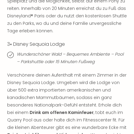
Spielplatz und die Möglichkeit, selbst auf einem Pony zu
Ang
reiten. Innerhalb von 20 Minuten erreichst du zu Fuß das
Spor
Disneyland® Paris oder du nutzt den kostenlosen Shuttle
Skiu
in
zu den Parks, wo du und deine Familie unvergessliche
Deu
Tage erleben können.
Skiu
in
3⭑ Disney Sequoia Lodge
Öste
Wunderschöner Wald – Bequemes Ambiente – Pool
Form
– Parkshuttle oder 15 Minuten Fußweg
1
Reis
Verschönere deinen Aufenthalt mit einem Zimmer in der
Konz
Konz
Disney Sequoia Lodge. Umgeben wird die Lodge von
Pitbu
über 500 extra importierten amerikanischen und
Karo
kanadischen Mammutbäumen, sodass ein ganz
G
besonderes Nationalpark-Gefühl entsteht. Erhole dich
Back
bei einem
Drink am offenen Kaminfeuer
, tobt euch im
Boy
Quarry Pool aus oder halte dich im Fitnesscenter fit. Für
Disn
die kleinen Abenteurer gibt es eine wunderbare Ecke mit
in