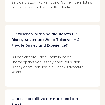
Lon
Service bis zum Parkeingang. Von einigen Hotels
Paris
kannst du sogar bis zum Park laufen.
Brüs
Prag
Bud
Wie
alle
Für welchen Park sind die Tickets für
Ang
Disney Adventure World Takeover – A
Deu
Private Disneyland Experience?
Köln
Ham
Berli
Du genießt drei Tage Eintritt in beide
Leip
Themenparks von Disneyland® Paris: den
Dre
Disneyland® Park und die Disney Adventure
World.
Fran
Mün
alle
Ang
Nied
Ams
Gibt es Parkplätze am Hotel und am
Den
Park?