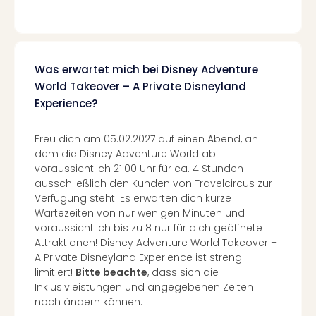
am
Bod
Urla
in
den
Was erwartet mich bei Disney Adventure
Ber
World Takeover – A Private Disneyland
Urla
Experience?
am
Mee
Freu dich am 05.02.2027 auf einen Abend, an
Urla
dem die Disney Adventure World ab
mit
voraussichtlich 21:00 Uhr für ca. 4 Stunden
Hun
ausschließlich den Kunden von Travelcircus zur
Wint
Verfügung steht. Es erwarten dich kurze
alle
Wartezeiten von nur wenigen Minuten und
Ang
voraussichtlich bis zu 8 nur für dich geöffnete
Reis
Attraktionen! Disney Adventure World Takeover –
Woc
A Private Disneyland Experience ist streng
Wan
limitiert!
Bitte beachte
, dass sich die
The
Inklusivleistungen und angegebenen Zeiten
Fami
noch ändern können.
Skiu