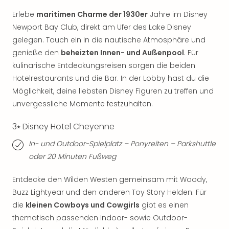
Even
Erlebe
maritimen Charme der 1930er
Jahre im Disney
at
Newport Bay Club, direkt am Ufer des Lake Disney
War
gelegen. Tauch ein in die nautische Atmosphäre und
Bros.
genieße den
beheizten Innen- und Außenpool
. Für
Stud
kulinarische Entdeckungsreisen sorgen die beiden
Tour
Lon
Hotelrestaurants und die Bar. In der Lobby hast du die
–
Möglichkeit, deine liebsten Disney Figuren zu treffen und
The
unvergessliche Momente festzuhalten.
Mak
of
3⭑ Disney Hotel Cheyenne
Harr
In- und Outdoor-Spielplatz – Ponyreiten – Parkshuttle
Pott
Form
oder 20 Minuten Fußweg
1
Die
Entdecke den Wilden Westen gemeinsam mit Woody,
Auss
Buzz Lightyear und den anderen Toy Story Helden. Für
Imme
die
kleinen Cowboys und Cowgirls
gibt es einen
Auss
thematisch passenden Indoor- sowie Outdoor-
alle