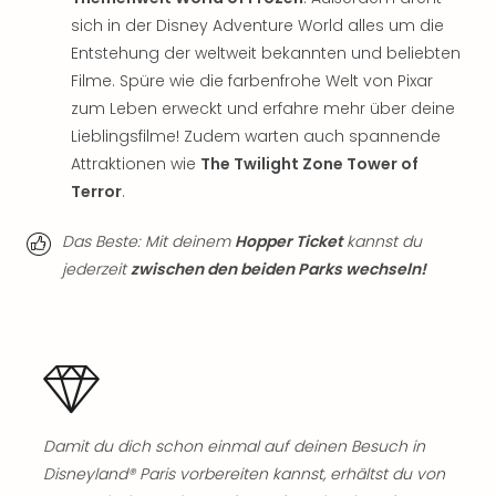
Fest
Stör
sich in der Disney Adventure World alles um die
Fest
Entstehung der weltweit bekannten und beliebten
Mus
Filme. Spüre wie die farbenfrohe Welt von Pixar
Fuld
zum Leben erweckt und erfahre mehr über deine
Are
Lieblingsfilme! Zudem warten auch spannende
di
Attraktionen wie
The Twilight Zone Tower of
Ver
Terror
.
alle
Ang
Das Beste: Mit deinem
Hopper Ticket
kannst du
Musi
Musi
jederzeit
zwischen den beiden Parks wechseln!
Ham
alle
Ang
Kultu
&
Spor
Mus
Damit du dich schon einmal auf deinen Besuch in
Tec
Disneyland® Paris vorbereiten kannst, erhältst du von
Sins