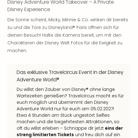
Disney Adventure World Takeover – A Private
Rou
Disney Experience
Das
Musi
Die Sonne scheint, Micky, Minnie & Co. winken dir bereits
Köni
zu und die Tore zu Disneyland® Paris öffnen sich für
der
deinen Besuch! Halte die Kamera bereit, um mit den
Löw
Charakteren der Disney Welt Fotos für die Ewigkeit zu
Die
Eisk
machen.
Tarz
MJ
–
Das exklusive Travelcircus Event in der Disney
Das
Adventure World®
Mich
Du willst den Zauber von Disney® ohne lange
Jac
Wartezeiten genießen? Travelcircus macht es für
Musi
euch möglich und übernimmt den Disney
Der
Adventure World nur für euch am 05.02.2027!
Teuf
Etwa 4 Stunden am Stück ungestört Selfies
träg
machen und die begehrtesten Attraktionen, so
Pra
oft du willst erleben – Schnappe dir jetzt
eins der
Die
streng limitierten Tickets
und freu dich auf ein