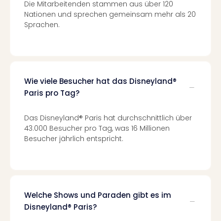
Köni
Die Mitarbeitenden stammen aus über 120
der
Nationen und sprechen gemeinsam mehr als 20
Löw
Sprachen.
Musi
Guts
Die
Eisk
Musi
Wie viele Besucher hat das Disneyland®
Guts
Paris pro Tag?
Starl
Expr
Das Disneyland® Paris hat durchschnittlich über
Guts
43.000 Besucher pro Tag, was 16 Millionen
Moul
Besucher jährlich entspricht.
Rou
Guts
alle
Ang
Welche Shows und Paraden gibt es im
Disneyland® Paris?