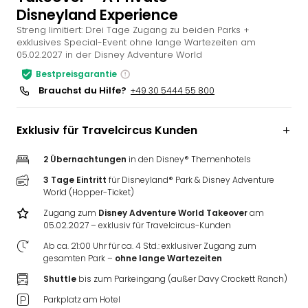
Disneyland Experience
Slag
Eftel
Streng limitiert: Drei Tage Zugang zu beiden Parks +
exklusives Special-Event ohne lange Wartezeiten am
LEG
05.02.2027 in der Disney Adventure World
Deu
Parc
Bestpreisgarantie
Astér
Brauchst du Hilfe?
+49 30 5444 55 800
Rast
Lan
Exklusiv für Travelcircus Kunden
Baye
Park
2 Übernachtungen
in den Disney® Themenhotels
Plop
Deu
3 Tage Eintritt
für Disneyland® Park & Disney Adventure
World (Hopper-Ticket)
(eh
Holi
Zugang zum
Disney Adventure World Takeover
am
Park
05.02.2027 – exklusiv für Travelcircus-Kunden
Tivol
Ab ca. 21:00 Uhr für ca. 4 Std.: exklusiver Zugang zum
Kop
gesamten Park –
ohne lange Wartezeiten
Futu
Shuttle
bis zum Parkeingang (außer Davy Crockett Ranch)
Bela
Parkplatz am Hotel
alle