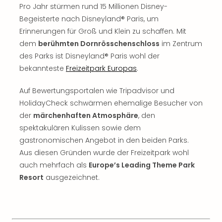
Well
Pro Jahr stürmen rund 15 Millionen Disney-
Eur
Begeisterte nach Disneyland® Paris, um
Deu
Erinnerungen für Groß und Klein zu schaffen. Mit
Itali
dem
berühmten Dornrösschenschloss
im Zentrum
Nied
des Parks ist Disneyland® Paris wohl der
Öste
bekannteste
Freizeitpark Europas
.
Pole
Südt
Auf Bewertungsportalen wie Tripadvisor und
Mar
Karl
HolidayCheck schwärmen ehemalige Besucher von
alle
der
märchenhaften Atmosphäre
, den
Ang
spektakulären Kulissen sowie dem
The
gastronomischen Angebot in den beiden Parks.
The
Aus diesen Gründen wurde der Freizeitpark wohl
Erdi
auch mehrfach als
Europe’s Leading Theme Park
Trop
Resort
ausgezeichnet.
Isla
The
Bad
Wöri