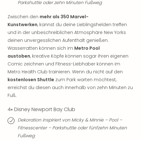
Of
Parkshuttle oder zehn Minuten Fußweg
Thro
Stud
Zwischen den
mehr als 350 Marvel-
Tour
Kunstwerken
, kannst du deine Lieblingshelden treffen
Swar
und in der unbeschreiblichen Atmosphäre New Yorks
Krist
deinen unvergesslichen Aufenthalt genießen.
Mini
Wasserratten können sich im
Metro Pool
Wun
austoben
, kreative Köpfe können sogar ihren eigenen
Ham
Comic zeichnen und Fitness-Liebhaber können im
War
Bros.
Metro Health Club trainieren. Wenn du nicht auf den
Stud
kostenlosen Shuttle
zum Park warten möchtest,
Tour
erreichst du diesen auch innerhalb von zehn Minuten zu
Lon
Fuß.
–
The
4⭑ Disney Newport Bay Club
Mak
of
Dekoration inspiriert von Micky & Minnie – Pool –
Harr
Fitnesscenter – Parkshuttle oder fünfzehn Minuten
Pott
Fußweg
An