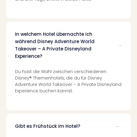
Ang
Kurz
Kurz
Deu
Kurz
In welchem Hotel übernachte ich
Ost
während Disney Adventure World
Kurz
Takeover – A Private Disneyland
Nor
Experience?
Kurz
Baye
Du hast die Wahl zwischen verschiedenen
Kurz
Disney® Themenhotels, die du für Disney
Harz
Adventure World Takeover – A Private Disneyland
Kurz
Experience buchen kannst.
Sch
Kurz
Bod
Kurz
Allg
alle
Gibt es Frühstück im Hotel?
Ang