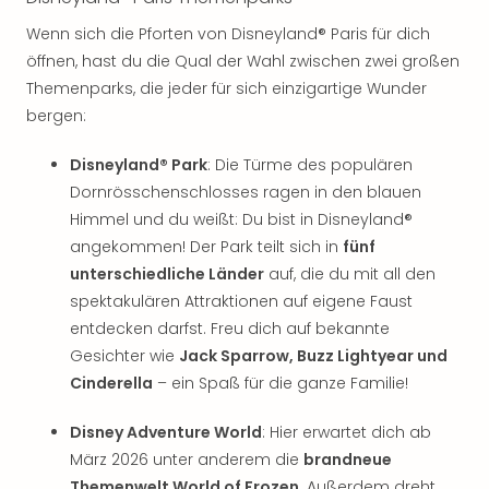
Qua
Com
Wenn sich die Pforten von Disneyland® Paris für dich
Club
öffnen, hast du die Qual der Wahl zwischen zwei großen
Pret
Themenparks, die jeder für sich einzigartige Wunder
Wo
bergen:
alle
Ang
Disneyland® Park
: Die Türme des populären
TV
Dornrösschenschlosses ragen in den blauen
Sho
Himmel und du weißt: Du bist in Disneyland®
ZDF
angekommen! Der Park teilt sich in
fünf
Fern
in
unterschiedliche Länder
auf, die du mit all den
Main
spektakulären Attraktionen auf eigene Faust
Stef
entdecken darfst. Freu dich auf bekannte
Raa
Gesichter wie
Jack Sparrow, Buzz Lightyear und
Sho
Cinderella
– ein Spaß für die ganze Familie!
alle
Ang
Disney Adventure World
: Hier erwartet dich ab
Fest
März 2026 unter anderem die
brandneue
Dom
Themenwelt World of Frozen
. Außerdem dreht