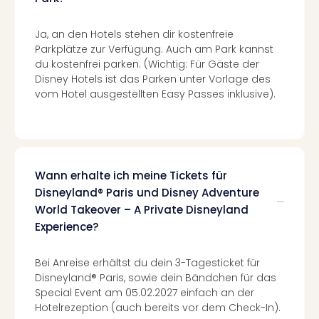
Haa
Rot
Ja, an den Hotels stehen dir kostenfreie
alle
Parkplätze zur Verfügung. Auch am Park kannst
Ang
du kostenfrei parken. (Wichtig: Für Gäste der
Itali
Disney Hotels ist das Parken unter Vorlage des
Rom
vom Hotel ausgestellten Easy Passes inklusive).
alle
Ang
Urla
Urla
Urla
Wann erhalte ich meine Tickets für
in
Disneyland® Paris und Disney Adventure
Itali
World Takeover – A Private Disneyland
Urla
Experience?
am
See
Urla
Bei Anreise erhältst du dein 3-Tagesticket für
am
Disneyland® Paris, sowie dein Bändchen für das
Gar
Special Event am 05.02.2027 einfach an der
Urla
Hotelrezeption (auch bereits vor dem Check-In).