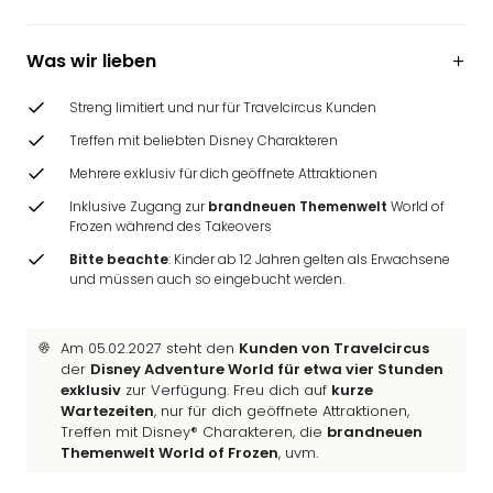
Ang
Wass
Was wir lieben
Trop
Isla
Streng limitiert und nur für Travelcircus Kunden
The
Erdi
Treffen mit beliebten Disney Charakteren
Rula
Mehrere exklusiv für dich geöffnete Attraktionen
Bad
Sch
Inklusive Zugang zur
brandneuen Themenwelt
World of
Frozen während des Takeovers
aqu
The
Bitte beachte
: Kinder ab 12 Jahren gelten als Erwachsene
Sins
und müssen auch so eingebucht werden.
alle
Ang
Am 05.02.2027 steht den
Kunden von Travelcircus
Zoo
der
Disney Adventure World für etwa vier Stunden
&
exklusiv
zur Verfügung. Freu dich auf
kurze
Safa
Wartezeiten
, nur für dich geöffnete Attraktionen,
Erle
Treffen mit Disney® Charakteren, die
brandneuen
Zoo
Themenwelt World of Frozen
, uvm.
Han