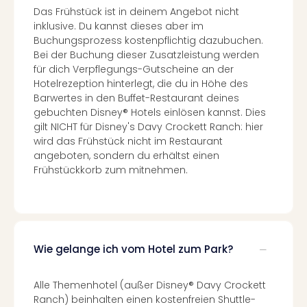
Kurz
Das Frühstück ist in deinem Angebot nicht
Eur
inklusive. Du kannst dieses aber im
Kurz
Buchungsprozess kostenpflichtig dazubuchen.
Belg
Bei der Buchung dieser Zusatzleistung werden
Kurz
für dich Verpflegungs-Gutscheine an der
Deu
Hotelrezeption hinterlegt, die du in Höhe des
Kurz
Barwertes in den Buffet-Restaurant deines
Itali
gebuchten Disney® Hotels einlösen kannst. Dies
Kurz
gilt NICHT für Disney's Davy Crockett Ranch: hier
Holl
wird das Frühstück nicht im Restaurant
angeboten, sondern du erhältst einen
Kurz
Frühstückkorb zum mitnehmen.
Öste
Kurz
Pole
Kurz
Schw
alle
Wie gelange ich vom Hotel zum Park?
Ang
Städ
Alle Themenhotel (außer Disney® Davy Crockett
Eur
Ranch) beinhalten einen kostenfreien Shuttle-